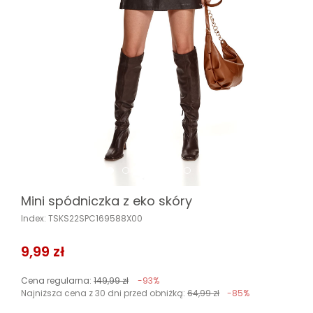
Mini spódniczka z eko skóry
Index: TSKS22SPC169588X00
9,99 zł
Cena regularna:
149,99 zł
-93%
Najniższa cena z 30 dni przed obniżką:
64,99 zł
-85%