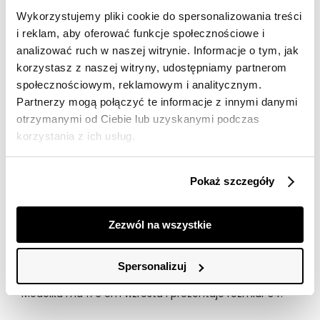
Darmowa dostawa od 149zł dla wybranych metod
Wykorzystujemy pliki cookie do spersonalizowania treści
dostawy
i reklam, aby oferować funkcje społecznościowe i
30 dni na zwrot
analizować ruch w naszej witrynie. Informacje o tym, jak
korzystasz z naszej witryny, udostępniamy partnerom
społecznościowym, reklamowym i analitycznym.
Opis produktu
Partnerzy mogą połączyć te informacje z innymi danymi
otrzymanymi od Ciebie lub uzyskanymi podczas
Spódnica damska Top Secret imprezowa z kolekcji
wiosna 2022.
korzystania z ich usług.
Niespotykanie urokliwa i pełna wdzięku mini spódnica
damska z bardzo przyjemnej w dotyku i lekko
Pokaż szczegóły
połyskującej tkaniny. Posiada ona praktyczną gumkę w
talii i intersującą kieszeń po boku, dodającą jej
niepowtarzalności i ekstrawagancji. Mini spódnica
Zezwól na wszystkie
doskonale sprawdzi się jako element stylizacji zarówno
codziennej, jak i służbowej. Spódnica dostępna w
kolorze brązowym SSD1695BR.
Spersonalizuj
Modelka ma 176 cm wzrostu i prezentuje rozmiar 34.