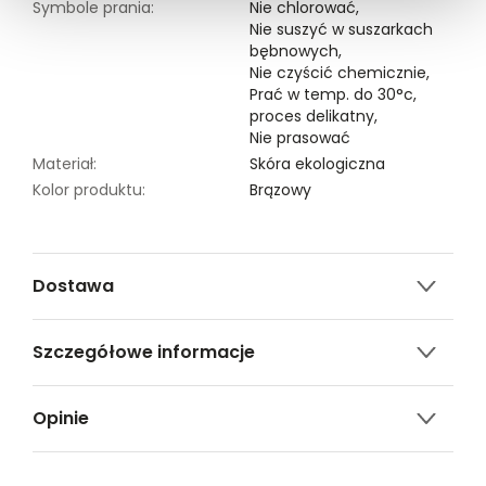
Symbole prania:
Nie chlorować,
Nie suszyć w suszarkach
bębnowych,
Nie czyścić chemicznie,
Prać w temp. do 30°c,
proces delikatny,
Nie prasować
Materiał:
Skóra ekologiczna
Kolor produktu:
Brązowy
Dostawa
Darmowa dostawa od 149zł dla wybranych metod
Szczegółowe informacje
dostawy.
GWARANTOWANA WYSYŁKA w 48 godzin.
Nazwa produktu:
Mini spódniczka z eko
*95% zamówień realizujemy w 24 godziny.
Opinie
skóry
Kod produktu:
TSKS22SPC169588X00
Metody dostawy:
Marka:
Top Secret
Sklep stacjonarny -
Bezpłatnie!
(1-3 dni