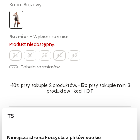
Kolor:
Brązowy
Rozmiar
- Wybierz rozmiar
Produkt niedostępny.
34
36
38
40
42
Tabela rozmiarów
-10% przy zakupie 2 produktów, -15% przy zakupie min. 3
produktów | kod: HOT
Dostępność w salonie
Wysyłka w 24-72h
Niniejsza strona korzysta z plików cookie