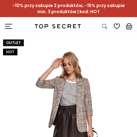
-10% przy zakupie 2 produktów, -15% przy zakupie
min. 3 produktów | kod: HOT
OUTLET
HOT