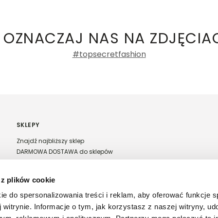
ły 3, 30-741 Kraków -
Kontakt
.in. Żabka, Dino, Kaufland, Lidl, Shell) -
ie damskie
a recenzji
 OZNACZAJ NAS NA ZDJĘCIA
#topsecretfashion
SKLEPY
Znajdź najbliższy sklep
DARMOWA DOSTAWA do sklepów
Franczyza Top Secret
Regulamin sprzedaży w salonach stacjonarnych
 z plików cookie
ie do spersonalizowania treści i reklam, aby oferować funkcje 
 witrynie. Informacje o tym, jak korzystasz z naszej witryny, u