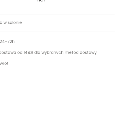
 w salonie
 24-72h
ostawa od 149zł dla wybranych metod dostawy
zwrot