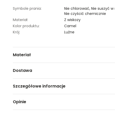
Symbole prania:
Nie chlorować,
Nie suszyć w
Nie czyścić chemicznie
Materiał:
Z wiskozy
Kolor produktu:
Camel
Krój:
Luźne
Materiał
100% LYOCELL
Dostawa
Darmowa dostawa od 149zł dla wybranych metod dosta
Szczegółowe informacje
GWARANTOWANA WYSYŁKA w 48 godzin.
*95% zamówień realizujemy w 24 godziny.
Nazwa produktu:
Spodnie damskie
Opinie
Kod produktu:
TSKW23SPO433313X00
Metody dostawy:
Marka:
Top Secret
Sklep stacjonarny -
Bezpłatnie!
(1-3 dni roboczych)