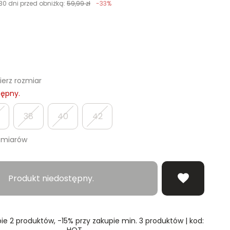
30 dni przed obniżką:
59,99 zł
-33%
erz rozmiar
tępny.
38
40
42
zmiarów
Produkt niedostępny.
ie 2 produktów, -15% przy zakupie min. 3 produktów | kod:
HOT