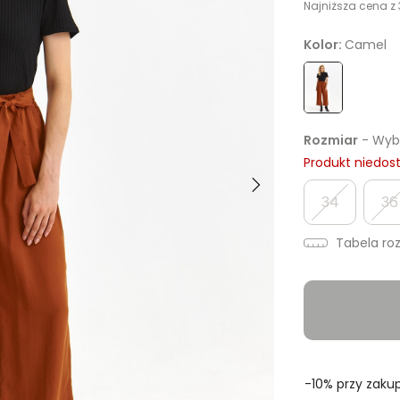
Najniższa cena z 
Kolor:
Camel
Rozmiar
- Wybi
Produkt niedos
34
36
Tabela ro
-10% przy zakup