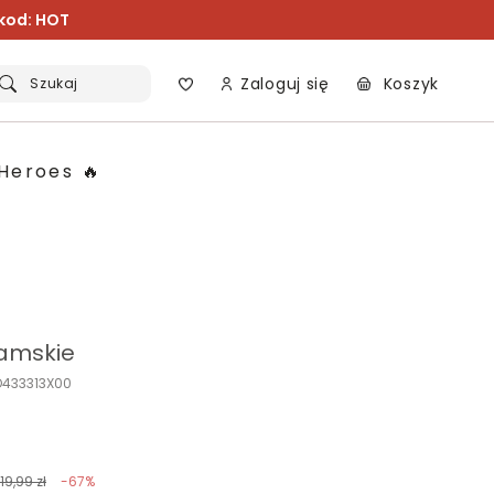
 kod: HOT
Zaloguj się
Koszyk
Szukaj
Heroes 🔥
amskie
O433313X00
119,99 zł
-67%