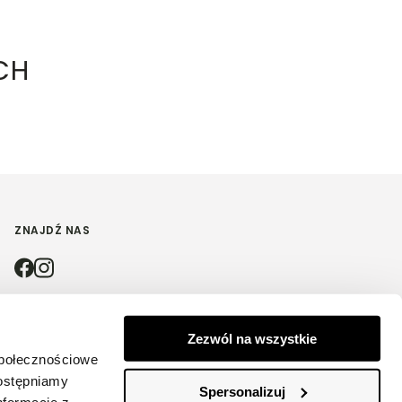
CH
ZNAJDŹ NAS
4.9
Zezwól na wszystkie
społecznościowe
Na podstawie
4212
opinii
z całego okresu
dostępniamy
Spersonalizuj