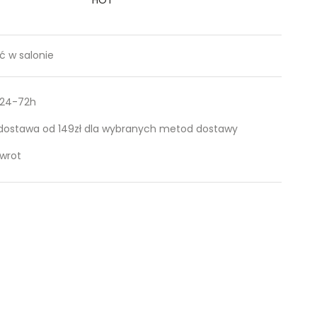
 w salonie
 24-72h
ostawa od 149zł dla wybranych metod dostawy
zwrot