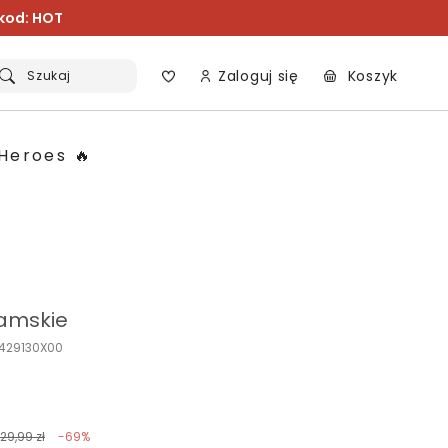
 kod: HOT
Zaloguj się
Koszyk
Szukaj
Heroes 🔥
amskie
O429130X00
129,99 zł
-69%