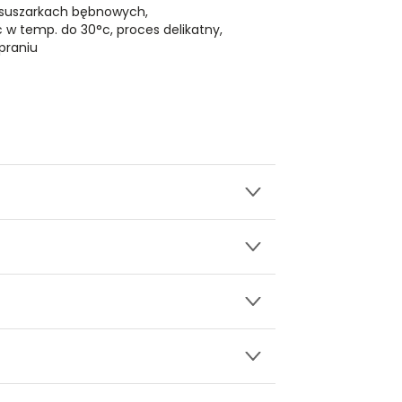
 suszarkach bębnowych,
ć w temp. do 30°c, proces delikatny,
praniu
wy.