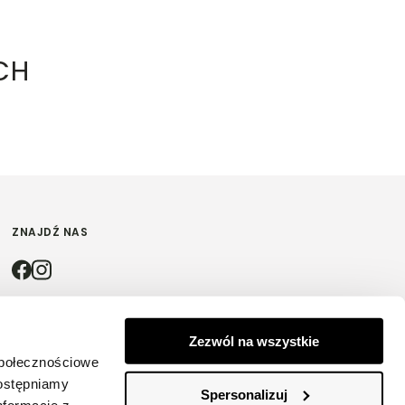
CH
ZNAJDŹ NAS
4.9
Zezwól na wszystkie
społecznościowe
Na podstawie
4200
opinii
z całego okresu
dostępniamy
Spersonalizuj