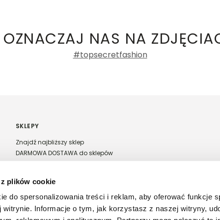
ły 3, 30-741 Kraków -
Kontakt
.in. Żabka, Dino, Kaufland, Lidl, Shell) -
ie damskie
a recenzji
 OZNACZAJ NAS NA ZDJĘCIA
#topsecretfashion
SKLEPY
Znajdź najbliższy sklep
DARMOWA DOSTAWA do sklepów
Franczyza Top Secret
Regulamin sprzedaży w salonach stacjonarnych
 z plików cookie
ie do spersonalizowania treści i reklam, aby oferować funkcje 
 witrynie. Informacje o tym, jak korzystasz z naszej witryny, u