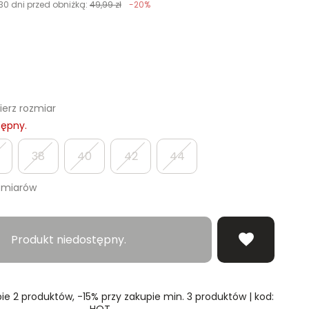
30 dni przed obniżką:
49,99 zł
-20%
erz rozmiar
tępny.
38
40
42
44
zmiarów
Produkt niedostępny.
ie 2 produktów, -15% przy zakupie min. 3 produktów | kod:
HOT