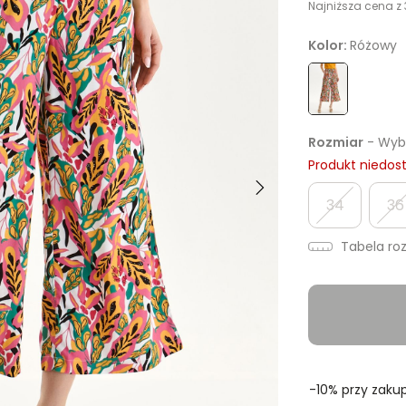
Najniższa cena z 
Kolor:
Różowy
Rozmiar
- Wybi
Produkt niedos
34
36
Tabela ro
-10% przy zakup