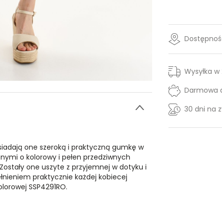
Dostępność
Wysyłka w
Darmowa d
30 dni na 
osiadają one szeroką i praktyczną gumkę w
onymi o kolorowy i pełen przedziwnych
Zostały one uszyte z przyjemnej w dotyku i
łnieniem praktycznie każdej kobiecej
 kolorowej SSP4291RO.