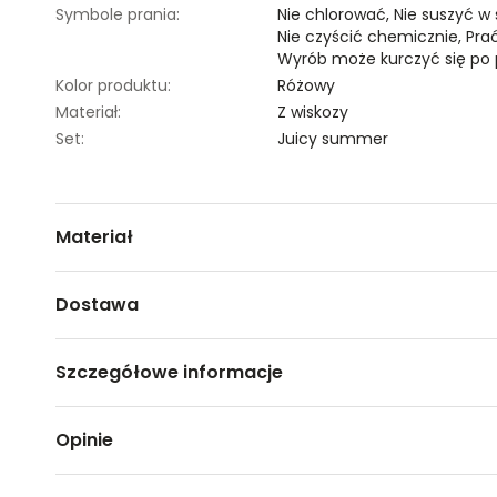
Symbole prania:
Nie chlorować,
Nie suszyć w
Nie czyścić chemicznie,
Pra
Wyrób może kurczyć się po 
Kolor produktu:
Różowy
Materiał:
Z wiskozy
Set:
Juicy summer
Materiał
100% WISKOZA
Dostawa
Darmowa dostawa od 149zł dla wybranych metod dosta
Szczegółowe informacje
GWARANTOWANA WYSYŁKA w 48 godzin.
*95% zamówień realizujemy w 24 godziny.
Nazwa produktu:
Spodnie damskie
Opinie
Kod produktu:
TSKS23SPO429130X00
Metody dostawy:
Marka:
Top Secret
Sklep stacjonarny -
Bezpłatnie!
(1-3 dni roboczych)