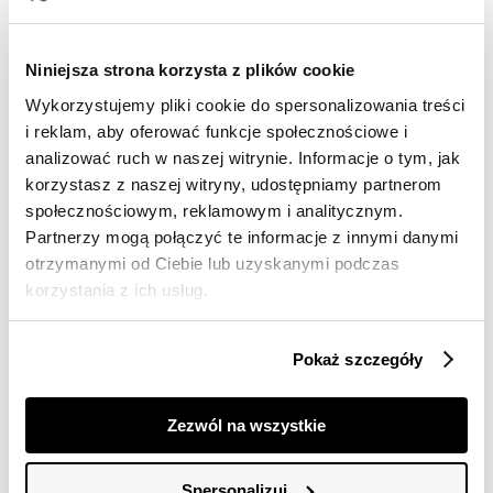
Darmowa dostawa od 149zł dla wybranych metod
dostawy
Niniejsza strona korzysta z plików cookie
30 dni na zwrot
Wykorzystujemy pliki cookie do spersonalizowania treści
i reklam, aby oferować funkcje społecznościowe i
Opis produktu
analizować ruch w naszej witrynie. Informacje o tym, jak
korzystasz z naszej witryny, udostępniamy partnerom
Sukienka damska Top Secret z zapięciem na guziki.
społecznościowym, reklamowym i analitycznym.
Ujmująca komfortem podczas użytkowania sukienka
Partnerzy mogą połączyć te informacje z innymi danymi
damska o prostym luźnym kroju i długości przed
otrzymanymi od Ciebie lub uzyskanymi podczas
kolano. Jest ona w wersji bez rękawów na bardzo
korzystania z ich usług.
szerokich ramiączkach z efektownym kołnierzykiem
oraz dekoltem w kształcie litery V. Została ona
wzbogacona o zapięcie z przodu na guziki oraz okazałą
Pokaż szczegóły
falbanę u jej dołu, będąc wykonaną z przyjemnej w
dotyku oraz dobrej gatunkowo tkaniny wiskozowej, a
dużego uroku dodaje jej efektowny nadruk na całości z
Zezwól na wszystkie
motywami roślinnymi. Sukienka dostępna w kolorze
granatowym SSU4705GR.
Spersonalizuj