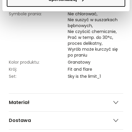
Modelka ma 176 cm wzrostu i prezentuje rozmiar 34.
Symbole prania:
Nie chlorować,
Nie suszyć w suszarkach
bębnowych,
Nie czyścić chemicznie,
Prać w temp. do 30°c,
proces delikatny,
Wyrób może kurczyć się
po praniu
Kolor produktu:
Granatowy
Krój:
Fit and flare
Set:
Sky is the limit_1
Materiał
100% WISKOZA
Dostawa