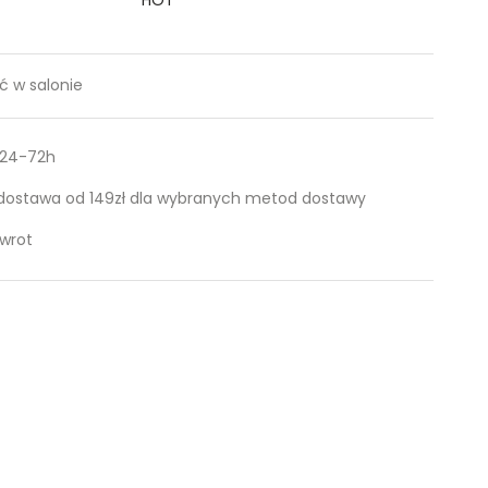
 w salonie
 24-72h
ostawa od 149zł dla wybranych metod dostawy
zwrot