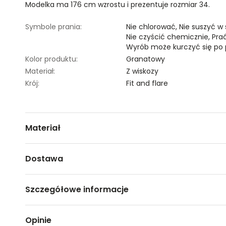
Modelka ma 176 cm wzrostu i prezentuje rozmiar 34.
Symbole prania:
Nie chlorować,
Nie suszyć w
Nie czyścić chemicznie,
Pra
Wyrób może kurczyć się po 
Kolor produktu:
Granatowy
Materiał:
Z wiskozy
Krój:
Fit and flare
Materiał
100% WISKOZA
Dostawa
Darmowa dostawa od 149zł dla wybranych metod dosta
Szczegółowe informacje
GWARANTOWANA WYSYŁKA w 48 godzin.
*95% zamówień realizujemy w 24 godziny.
Nazwa produktu:
Sukienka w kolorowe kwiaty
Opinie
Kod produktu:
TSKS24SUK460858X00