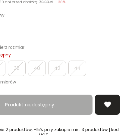
30 dni przed obniżką:
79,99 zł
-38%
wy
erz rozmiar
tępny.
38
40
42
44
zmiarów
Produkt niedostępny.
ie 2 produktów, -15% przy zakupie min. 3 produktów | kod:
HOT