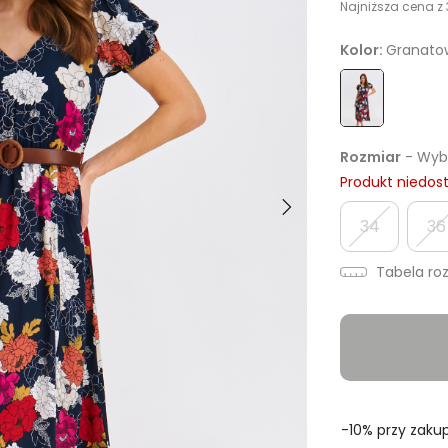
Najniższa cena z 
Kolor:
Granato
Rozmiar
- Wybi
Produkt niedos
34
36
Tabela ro
-10% przy zakup