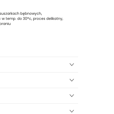
 suszarkach bębnowych,
ć w temp. do 30°c, proces delikatny,
praniu
wy.