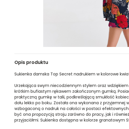
Opis produktu
Sukienka damska Top Secret nadrukiem w kolorowe kwiat
Urzekająca swym niecodziennym stylem oraz wdziękiem 
krótkim bufiastym rękawem zakończonym gumką. Posiada
praktyczną gumkę w talii, podkreślającą smukłość kobiecej
dołu lekko po boku. Została ona wykonana z przyjemnej 
wzbogaconą o nadruk na całości w postaci efektownyc
być ona propozycją stroju zarówno do pracy, jak i równ
przyjaciółmi. Sukienka dostępna w kolorze granatowym 