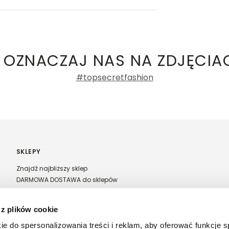
ły 3, 30-741 Kraków -
Kontakt
.in. Żabka, Dino, Kaufland, Lidl, Shell) -
ki damskie
a recenzji
 OZNACZAJ NAS NA ZDJĘCIA
#topsecretfashion
SKLEPY
Znajdź najbliższy sklep
DARMOWA DOSTAWA do sklepów
Franczyza Top Secret
Regulamin sprzedaży w salonach stacjonarnych
 z plików cookie
ie do spersonalizowania treści i reklam, aby oferować funkcje 