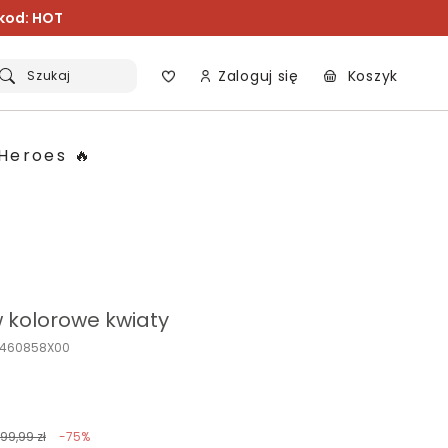
 kod: HOT
Zaloguj się
Koszyk
Szukaj
Heroes 🔥
 kolorowe kwiaty
K460858X00
199,99 zł
-75%