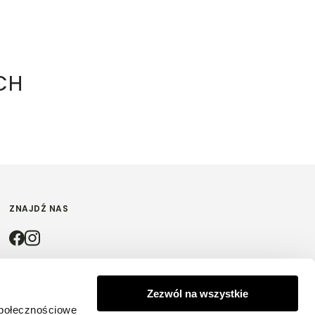
CH
ZNAJDŹ NAS
4.9
Zezwól na wszystkie
społecznościowe