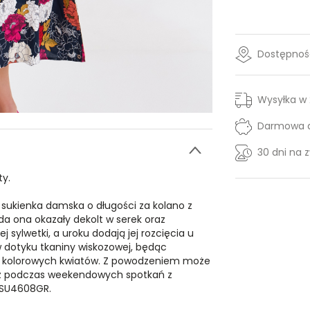
Dostępność
Wysyłka w
Darmowa d
30 dni na 
y.
sukienka damska o długości za kolano z
 ona okazały dekolt w serek oraz
 sylwetki, a uroku dodają jej rozcięcia u
w dotyku tkaniny wiskozowej, będąc
h kolorowych kwiatów. Z powodzeniem może
ież podczas weekendowych spotkań z
SSU4608GR.