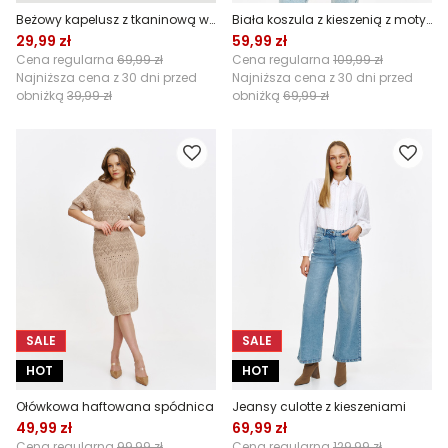
Beżowy kapelusz z tkaninową wstążką
Biała koszula z kieszenią z motywem kwiatowym
29,99 zł
59,99 zł
Cena regularna
69,99 zł
Cena regularna
109,99 zł
Najniższa cena z 30 dni przed
Najniższa cena z 30 dni przed
obniżką
39,99 zł
obniżką
69,99 zł
SALE
SALE
HOT
HOT
Ołówkowa haftowana spódnica
Jeansy culotte z kieszeniami
49,99 zł
69,99 zł
Cena regularna
99,99 zł
Cena regularna
129,99 zł