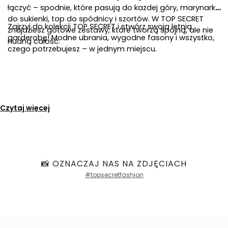
łączyć – spodnie, które pasują do każdej góry, marynarka 
do sukienki, top do spódnicy i szortów. W TOP SECRET 
Zajrzyj do kolekcji TOP SECRET i stwórz swoją letnią 
znajdziesz gotowe zestawy, które tworzą spójną, ale nie 
garderobę! Modne ubrania, wygodne fasony i wszystko, 
nudną całość.
czego potrzebujesz – w jednym miejscu.
Czytaj więcej
📸 OZNACZAJ NAS NA ZDJĘCIACH
#topsecretfashion