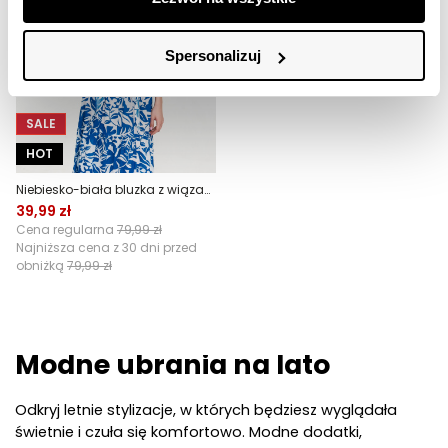
Spersonalizuj
SALE
HOT
Niebiesko-biała bluzka z wiązaniem u dołu
39,99 zł
Cena regularna
79,99 zł
Najniższa cena z 30 dni przed
obniżką
79,99 zł
Modne ubrania na lato
Odkryj letnie stylizacje, w których będziesz wyglądała 
świetnie i czuła się komfortowo. Modne dodatki, 