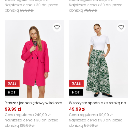
Najniższa cena z 30 dni przed
Najniższa cena z 30 dni przed
obniżką
59,99 zł
obniżką
79,99 zł
SALE
SALE
HOT
HOT
Płaszcz jednorzędowy w kolorze różowym
Wzorzyste spodnie z szeroką nogawką
99,99 zł
49,99 zł
Cena regularna
249,99 zł
Cena regularna
99,99 zł
Najniższa cena z 30 dni przed
Najniższa cena z 30 dni przed
obniżką
139,99 zł
obniżką
59,99 zł