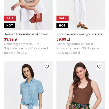
SALE
SALE
HOT
HOT
Beżowa kamizelka wiskozowo-lniana
Spodnie jeansowe typu culotte
39,99 zł
59,99 zł
Cena regularna
79,99 zł
Cena regularna
129,99 zł
Najniższa cena z 30 dni przed
Najniższa cena z 30 dni przed
obniżką
79,99 zł
obniżką
79,99 zł