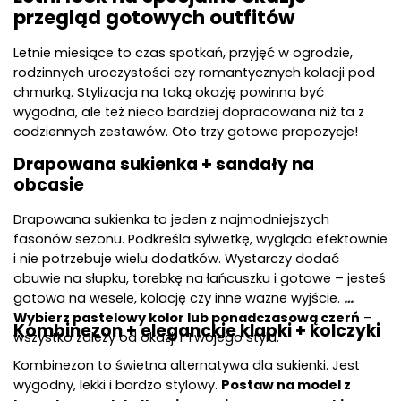
przegląd gotowych outfitów
Letnie miesiące to czas spotkań, przyjęć w ogrodzie, 
rodzinnych uroczystości czy romantycznych kolacji pod 
chmurką. Stylizacja na taką okazję powinna być 
wygodna, ale też nieco bardziej dopracowana niż ta z 
codziennych zestawów. Oto trzy gotowe propozycje!
Drapowana sukienka + sandały na 
obcasie
Drapowana sukienka to jeden z najmodniejszych 
fasonów sezonu. Podkreśla sylwetkę, wygląda efektownie 
i nie potrzebuje wielu dodatków. Wystarczy dodać 
obuwie na słupku, torebkę na łańcuszku i gotowe – jesteś 
gotowa na wesele, kolację czy inne ważne wyjście. 
Wybierz pastelowy kolor lub ponadczasową czerń
 – 
Kombinezon + eleganckie klapki + kolczyki
wszystko zależy od okazji i Twojego stylu.
Kombinezon to świetna alternatywa dla sukienki. Jest 
wygodny, lekki i bardzo stylowy. 
Postaw na model z 