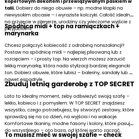
kopertowym dekoltem i przewiązywanym paskiem w 
talii.
 Dobierz do niego obuwie – np. modne klapki na 
niewysokim obcasie – i wyraziste kolczyki. Całość idealna 
na przyjęcie w plenerze, urodziny czy wieczorne wyjście z 
Spódnica midi + top na ramiączkach + 
przyjaciółmi.
marynarka
Chcesz połączyć kobiecość z odrobiną nonszalancji? 
Postaw na spódnicę midi – najlepiej plisowaną lub z 
rozcięciem – i prosty top. Na wierzch możesz zarzucić 
lekką marynarkę, która nada stylizacji bardziej elegancki 
ton. Dobierz obuwie, które lubisz – baleriny, sandały lub 
nawet espadryle. 
Zbuduj letnią garderobę z TOP SECRET
Lato to idealny moment, żeby odświeżyć swoją szafę – 
lekko, kobieco i z pomysłem. W TOP SECRET znajdziesz 
wszystko, czego potrzebujesz, by stworzyć zestawy, które 
sprawdzą się na co dzień, na wyjścia i na wakacje. 
Komfortowe tkaniny, modne fasony i kolory, które pasują 
do wszystkiego – oto baza, od której warto zacząć.
To musisz mieć w swojej szafie – check 