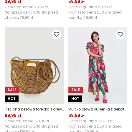
39,99 zł
59,99 zł
Cena regularna
79,99 zł
Cena regularna
99,99 zł
Najniższa cena z 30 dni przed
Najniższa cena z 30 dni przed
obniżką
79,99 zł
obniżką
99,99 zł
SALE
SALE
HOT
HOT
Pleciona beżowa torebka z drewnianym uchwytem
Multikolorowa sukienka z dekoltem w V
69,99 zł
69,99 zł
Cena regularna
129,99 zł
Cena regularna
129,99 zł
Najniższa cena z 30 dni przed
Najniższa cena z 30 dni przed
obniżką
129,99 zł
obniżką
129,99 zł