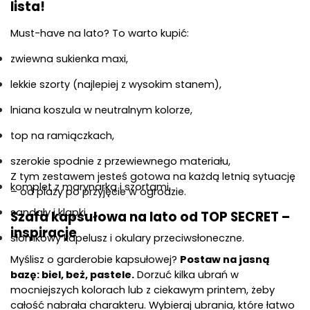
lista!
Must-have na lato? To warto kupić:
zwiewna sukienka maxi,
lekkie szorty (najlepiej z wysokim stanem),
lniana koszula w neutralnym kolorze,
top na ramiączkach,
szerokie spodnie z przewiewnego materiału,
Z tym zestawem jesteś gotowa na każdą letnią sytuację 
komplet z marynarką i szortami,
– od plaży po przyjęcie w ogrodzie.
sandały i klapki,
Szafa kapsułowa na lato od TOP SECRET – 
inspiracje
słomkowy kapelusz i okulary przeciwsłoneczne.
Myślisz o garderobie kapsułowej? 
Postaw na jasną 
bazę: biel, beż, pastele.
 Dorzuć kilka ubrań w 
mocniejszych kolorach lub z ciekawym printem, żeby 
całość nabrała charakteru. Wybieraj ubrania, które łatwo 