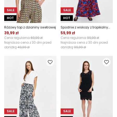
SALE
SALE
HOT
HOT
Różowy top z dzianiny swetrowej
Spodnie z wiskozy z tropikalnym printem
39,99 zł
59,99 zł
Cena regularna
69,99 zł
Cena regularna
99,99 zł
Najniższa cena z 30 dni przed
Najniższa cena z 30 dni przed
obniżką
49,99 zł
obniżką
99,99 zł
SALE
SALE