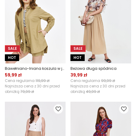
SALE
SALE
HOT
HOT
Bawełniano-lniana koszula w jasnozielonym kolorze
Beżowa długa spódnica
59,99 zł
39,99 zł
Cena regularna
119,99 zł
Cena regularna
99,99 zł
Najniższa cena z 30 dni przed
Najniższa cena z 30 dni przed
obniżką
79,99 zł
obniżką
49,99 zł