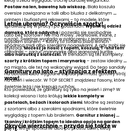
kiedy trzeba wyglądać trochę bardziej elegancko. 
Postaw na len, bawełnę lub wiskozę.
 Biała koszula 
oversize zawiązana w talii albo bluzka z delikatnym 
printem i bufiastymi rękawami – to modele, które 
Letnie ubrania? Oczywiście szorty!
sprawdzą się w pracy i po godzinach. 
Wybieraj odzież 
damską, która oddycha
 i pozwala się swobodnie 
Lato bez szortów? Nie ma mowy. Jeansowe, lniane, z 
ruszać. Świetnie wygląda w połączeniu z jeansami, 
wysokim stanem – szorty to totalna baza letnich 
spódnicą midi albo szerokimi nogawkami. A gdy zrobi się 
stylizacji. 
Możesz je nosić z topem, koszulą, T-shirtem 
chłodniej – zarzuć marynarkę albo jeansową kurtkę.
albo narzutką z siateczki. 
W trendach są też komplety: 
szorty z krótkim topem i marynarką
 – zestaw idealny 
na miasto, ale też na wakacyjny wyjazd. Do tego sandały 
Garnitury na lato – stylizacja z efektem 
na obcasie albo wygodne espadryle i masz gotowy strój 
wow!
na dzień i wieczór. W TOP SECRET znajdziesz fasony, które 
świetnie leżą i nie krępują ruchów. 
Kto powiedział, że garnitury są tylko na jesień i zimę? W 
kolekcji wiosna i lato królują 
lekkie komplety w 
pastelach, beżach i kolorach ziemi
. Modne są zestawy 
z szortami albo z szerokimi spodniami, które świetnie 
wyglądają z topem lub braletem. 
Garnitur z lnianej 
tkaniny i krótkim topem to idealna opcja na garden 
Okrycie wierzchnie – przyda się także w 
party
, letnie spotkanie albo po prostu dzień, kiedy 