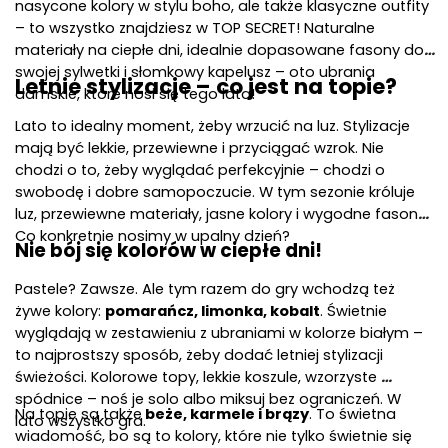
nasycone kolory w stylu boho, ale także klasyczne outfity 
– to wszystko znajdziesz w TOP SECRET! Naturalne 
materiały na ciepłe dni, idealnie dopasowane fasony do 
swojej sylwetki i słomkowy kapelusz – oto ubrania 
Letnie stylizacje – co jest na topie?
damskie, które nosi się tego lata!
Lato to idealny moment, żeby wrzucić na luz. Stylizacje 
mają być lekkie, przewiewne i przyciągać wzrok. Nie 
chodzi o to, żeby wyglądać perfekcyjnie – chodzi o 
swobodę i dobre samopoczucie. W tym sezonie króluje 
luz, przewiewne materiały, jasne kolory i wygodne fasony. 
Co konkretnie nosimy w upalny dzień?
Nie bój się kolorów w ciepłe dni!
Pastele? Zawsze. Ale tym razem do gry wchodzą też 
żywe kolory: 
pomarańcz, limonka, kobalt
. Świetnie 
wyglądają w zestawieniu z ubraniami w kolorze białym – 
to najprostszy sposób, żeby dodać letniej stylizacji 
świeżości. Kolorowe topy, lekkie koszule, wzorzyste 
spódnice – noś je solo albo miksuj bez ograniczeń. W 
Na topie są także
 beże, karmele i brązy
. To świetna 
lato wszystko gra. 
wiadomość, bo są to kolory, które nie tylko świetnie się 