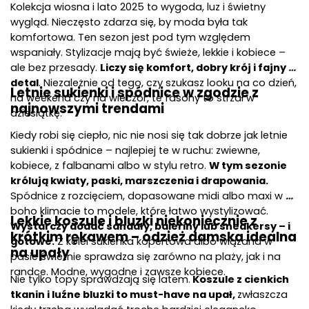
Kolekcja wiosna i lato 2025 to wygoda, luz i świetny 
wygląd. Nieczęsto zdarza się, by moda była tak 
komfortowa. Ten sezon jest pod tym względem 
wspaniały. Stylizacje mają być świeże, lekkie i kobiece – 
ale bez przesady. 
Liczy się komfort, dobry krój i fajny 
detal
. Niezależnie od tego, czy szukasz looku na co dzień, 
Letnie sukienki i spódnice w zgodzie z 
na weekend czy na wieczór, te fasony to strzał w 
najnowszymi trendami
dziesiątkę.
Kiedy robi się ciepło, nic nie nosi się tak dobrze jak letnie 
sukienki i spódnice – najlepiej te w ruchu: zwiewne, 
kobiece, z falbanami albo w stylu retro. 
W tym sezonie 
królują kwiaty, paski, marszczenia i drapowania. 
Spódnice z rozcięciem, dopasowane midi albo maxi w 
boho klimacie to modele, które łatwo wystylizować. 
Lekkie koszule i bluzki niekoniecznie z 
Wystarczy dodać sandały, baleriny lub sneakersy – i 
krótkim rękawem – odzież damska idealna 
gotowe.
 Z kolei sukienka kopertowa albo wiązana w 
na upały
pasie świetnie sprawdza się zarówno na plaży, jak i na 
randce. Modne, wygodne i zawsze kobiece.
Nie tylko topy sprawdzają się latem.
 Koszule z cienkich 
tkanin i luźne bluzki to must-have na upał, 
zwłaszcza 