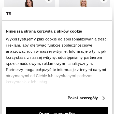
Niniejsza strona korzysta z plików cookie
Wykorzystujemy pliki cookie do spersonalizowania treści
i reklam, aby oferować funkcje społecznościowe i
SALE
SALE
analizować ruch w naszej witrynie. Informacje o tym, jak
HOT
HOT
korzystasz z naszej witryny, udostępniamy partnerom
społecznościowym, reklamowym i analitycznym.
Szerokie spodnie z tropikalnym nadrukiem
Biało-niebieska spódnica
49,99 zł
29,99 zł
Partnerzy mogą połączyć te informacje z innymi danymi
Cena regularna
119,99 zł
Cena regularna
119,99 zł
otrzymanymi od Ciebie lub uzyskanymi podczas
Najniższa cena z 30 dni przed
Najniższa cena z 30 dni przed
korzystania z ich usług.
obniżką
119,99 zł
obniżką
39,99 zł
Pokaż szczegóły
Zezwól na wszystkie