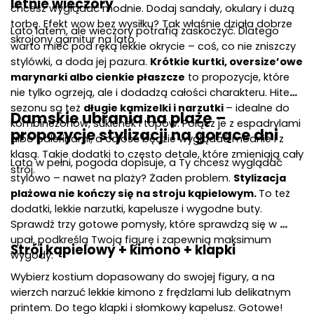
letnie wieczory
chcesz wyglądać modnie. Dodaj sandały, okulary i dużą 
torbę. Efekt wow bez wysiłku? Tak właśnie działa dobrze 
Lato latem, ale wieczory potrafią zaskoczyć. Dlatego 
skrojony garnitur na lato.
warto mieć pod ręką lekkie okrycie – coś, co nie zniszczy 
stylówki, a doda jej pazura. 
Krótkie kurtki, oversize’owe 
marynarki albo cienkie płaszcze
 to propozycje, które 
nie tylko ogrzeją, ale i dodadzą całości charakteru. Hitem 
sezonu są też 
długie kamizelki i narzutki 
– idealne do 
Damskie ubrania na plażę – 
kombinezonów, sukienek i topów. Połącz je z espadrylami 
propozycje stylizacji na gorące dni
albo balerinami, a całość będzie wyglądać modnie i z 
klasą. Takie dodatki to często detale, które zmieniają cały 
Lato w pełni, pogoda dopisuje, a Ty chcesz wyglądać 
strój.
stylowo – nawet na plaży? Żaden problem. 
Stylizacja 
plażowa nie kończy się na stroju kąpielowym. 
To też 
dodatki, lekkie narzutki, kapelusze i wygodne buty. 
Sprawdź trzy gotowe pomysły, które sprawdzą się w 
upał, podkreślą Twoją figurę i zapewnią maksimum 
Strój kąpielowy + kimono + klapki
wygody.
Wybierz kostium dopasowany do swojej figury, a na 
wierzch narzuć lekkie kimono z frędzlami lub delikatnym 
printem. Do tego klapki i słomkowy kapelusz. Gotowe! 