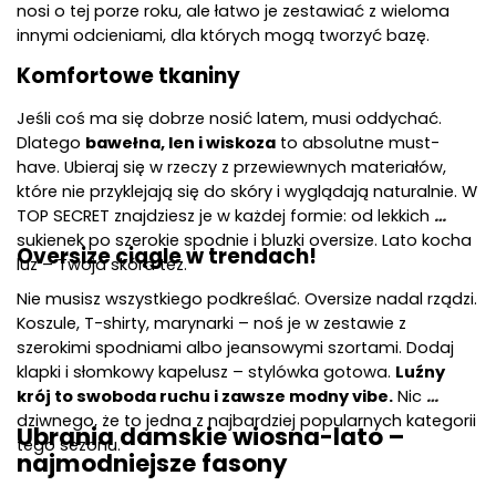
nosi o tej porze roku, ale łatwo je zestawiać z wieloma 
innymi odcieniami, dla których mogą tworzyć bazę.
Komfortowe tkaniny 
Jeśli coś ma się dobrze nosić latem, musi oddychać. 
Dlatego 
bawełna, len i wiskoza
 to absolutne must-
have. Ubieraj się w rzeczy z przewiewnych materiałów, 
które nie przyklejają się do skóry i wyglądają naturalnie. W 
TOP SECRET znajdziesz je w każdej formie: od lekkich 
sukienek po szerokie spodnie i bluzki oversize. Lato kocha 
Oversize ciągle w trendach!
luz – Twoja skóra też.
Nie musisz wszystkiego podkreślać. Oversize nadal rządzi. 
Koszule, T-shirty, marynarki – noś je w zestawie z 
szerokimi spodniami albo jeansowymi szortami. Dodaj 
klapki i słomkowy kapelusz – stylówka gotowa. 
Luźny 
krój to swoboda ruchu i zawsze modny vibe.
 Nic 
dziwnego, że to jedna z najbardziej popularnych kategorii 
Ubrania damskie wiosna-lato – 
tego sezonu.
najmodniejsze fasony