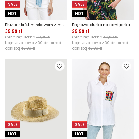
SALE
SALE
HOT
HOT
Bluzka z krótkim rękawem z imitacji denimu
Brązowa bluzka na ramiączkach
39,99 zł
29,99 zł
Cena regularna
79,99 zł
Cena regularna
49,99 zł
Najniższa cena z 30 dni przed
Najniższa cena z 30 dni przed
obniżką
49,99 zł
obniżką
49,99 zł
SALE
SALE
HOT
HOT