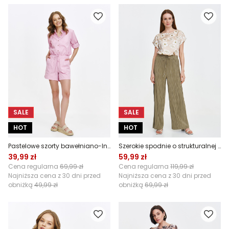
SALE
SALE
HOT
HOT
Pastelowe szorty bawełniano-lniane
Szerokie spodnie o strukturalnej powierzchni
39,99 zł
59,99 zł
Cena regularna
69,99 zł
Cena regularna
119,99 zł
Najniższa cena z 30 dni przed
Najniższa cena z 30 dni przed
obniżką
49,99 zł
obniżką
69,99 zł