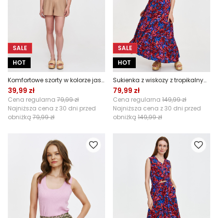
SALE
SALE
HOT
HOT
Komfortowe szorty w kolorze jasnego beżu
Sukienka z wiskozy z tropikalnym printem
39,99 zł
79,99 zł
Cena regularna
79,99 zł
Cena regularna
149,99 zł
Najniższa cena z 30 dni przed
Najniższa cena z 30 dni przed
obniżką
79,99 zł
obniżką
149,99 zł