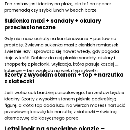
Ten zestaw jest idealny na plażę, ale też na spacer 
promenadą czy szybki lunch w beach barze.
Sukienka maxi + sandały + okulary 
przeciwsłoneczne
Gdy nie masz ochoty na kombinowanie – postaw na 
prostotę. Zwiewna sukienka maxi z cienkich ramiączek 
świetnie leży i sprawdza się nawet wtedy, gdy pogoda 
daje w kość. Dobierz do niej płaskie sandały, okulary i 
shopperkę z plecionki. Stylizacja, która pasuje każdej 
kobiecie – bez względu na wiek i typ sylwetki.
Szorty z wysokim stanem + top + narzutka 
z siateczki
Jeśli wolisz coś bardziej casualowego, ten zestaw będzie 
idealny. Szorty z wysokim stanem pięknie podkreślają 
figurę, a krótki top doda luzu. Na wierzch możesz narzucić 
przewiewną koszulę lub narzutkę z siateczki – świetną 
alternatywę dla klasycznego pareo. 
Letni look na specjalne okazje – 