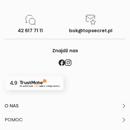
42 617 71 11
bok@topsecret.pl
Znajdź nas
4.9
Na podstawie
4210
opinii
z całego okresu
O NAS
O marce
POMOC
Nasze wartości
Polityka prywatności