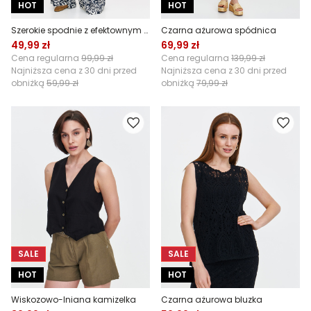
HOT
HOT
Szerokie spodnie z efektownym wzorem
Czarna ażurowa spódnica
49,99 zł
69,99 zł
Cena regularna
99,99 zł
Cena regularna
139,99 zł
Najniższa cena z 30 dni przed
Najniższa cena z 30 dni przed
obniżką
59,99 zł
obniżką
79,99 zł
SALE
SALE
HOT
HOT
Wiskozowo-lniana kamizelka
Czarna ażurowa bluzka