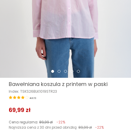
Bawełniana koszula z printem w paski
Index: TSKS26BLK1019STR23
4.0
(
1
)
69,99 zł
Cena regularna:
89,99 zł
-22%
Najniższa cena z 30 dni przed obniżką:
89,99 zł
-22%