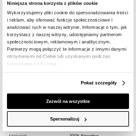
Darmowa dostawa od 149zł dla wybranych metod
Niniejsza strona korzysta z plików cookie
dostawy
Wykorzystujemy pliki cookie do spersonalizowania treści
30 dni na zwrot
i reklam, aby oferować funkcje społecznościowe i
analizować ruch w naszej witrynie. Informacje o tym, jak
korzystasz z naszej witryny, udostępniamy partnerom
Opis produktu
społecznościowym, reklamowym i analitycznym.
Partnerzy mogą połączyć te informacje z innymi danymi
Bawełniana koszula z printem w paski to doskonały
wybór dla kobiet ceniących sobie komfort i styl.
otrzymanymi od Ciebie lub uzyskanymi podczas
Wykonana w 100% z naturalnej bawełny, zapewnia
korzystania z ich usług.
miękkość i przewiewność, co sprawia, że koszula
idealnie sprawdzi się zarówno na co dzień, jak i podczas
casualowych spotkań. Delikatny, różowo-biały wzór w
Pokaż szczegóły
paski nadaje jej lekkości i świeżości, a klasyczny krój z
kołnierzykiem i długimi rękawami podkreśla uniwersalny
charakter tej propozycji. Model świetnie komponuje się
Zezwól na wszystkie
z jeansami, tworząc modną i wygodną stylizację na
różne okazje.
Spersonalizuj
Modelka ma 179 cm. wzrostu i prezentuje rozmiar 36.
Materiał:
100% Bawełna