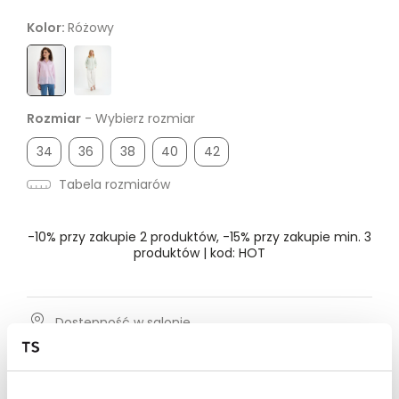
Kolor:
Różowy
Rozmiar
- Wybierz rozmiar
34
36
38
40
42
Tabela rozmiarów
-10% przy zakupie 2 produktów, -15% przy zakupie min. 3
produktów | kod: HOT
Dostępność w salonie
Wysyłka w 24-72h