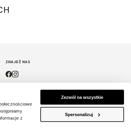
CH
ZNAJDŹ NAS
4.9
Zezwól na wszystkie
społecznościowe
Na podstawie
4181
opinii
z całego okresu
dostępniamy
Spersonalizuj
nformacje z