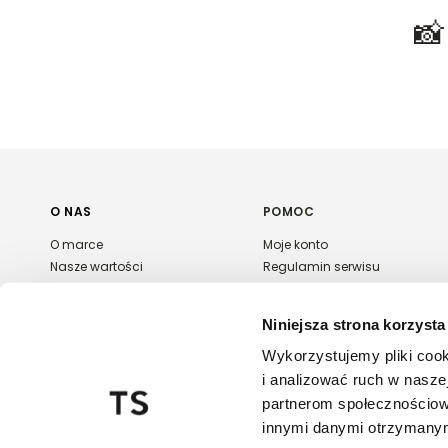

O NAS
POMOC
O marce
Moje konto
Nasze wartości
Regulamin serwisu
Polityka prywatności
Płatność i dostawa
Kontakt
Zwroty i reklamacje
Niniejsza strona korzysta
Karta podarunkowa
FAQ
Wykorzystujemy pliki cook
Export & wholesale
i analizować ruch w naszej
Regulaminy promocji
partnerom społecznościow
innymi danymi otrzymanymi