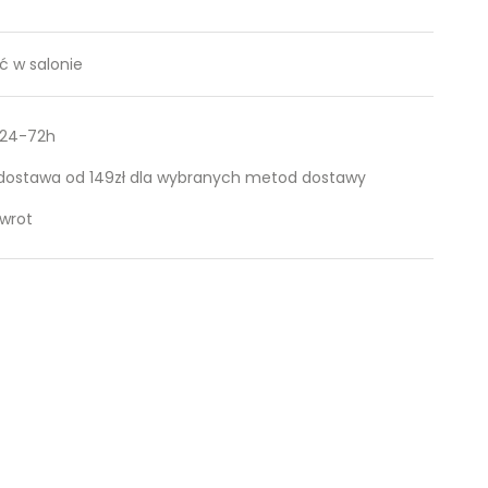
 w salonie
 24-72h
ostawa od 149zł dla wybranych metod dostawy
zwrot