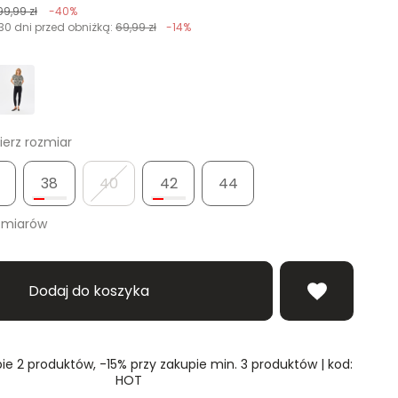
99,99 zł
-40%
30 dni przed obniżką:
69,99 zł
-14%
erz rozmiar
38
40
42
44
zmiarów
Dodaj do koszyka
ie 2 produktów, -15% przy zakupie min. 3 produktów | kod:
HOT