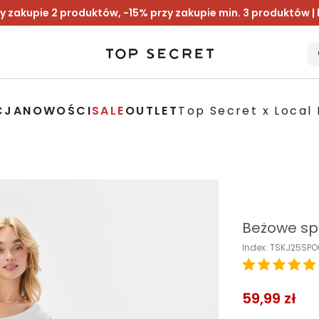
y zakupie 2 produktów, -15% przy zakupie min. 3 produktów |
CJA
NOWOŚCI
SALE
OUTLET
Top Secret x Local 
Beżowe spo
Index: TSKJ25SP
59,99 zł