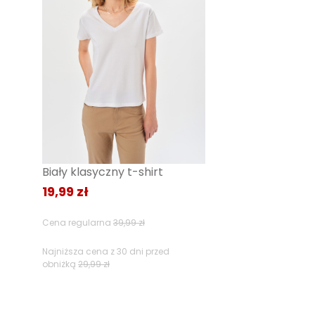
2
1
Jak zbieramy opinie?
Opinie klie
Biały klasyczny t-shirt
19,99 zł
Filtry
Cena regularna
39,99 zł
Najniższa cena z 30 dni przed
obniżką
29,99 zł