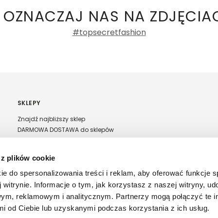
 OZNACZAJ NAS NA ZDJĘCIA
#topsecretfashion
SKLEPY
Znajdź najbliższy sklep
DARMOWA DOSTAWA do sklepów
Franczyza Top Secret
Regulamin sprzedaży w salonach stacjonarnych
 z plików cookie
ie do spersonalizowania treści i reklam, aby oferować funkcje 
 witrynie. Informacje o tym, jak korzystasz z naszej witryny, u
ym, reklamowym i analitycznym. Partnerzy mogą połączyć te i
 od Ciebie lub uzyskanymi podczas korzystania z ich usług.