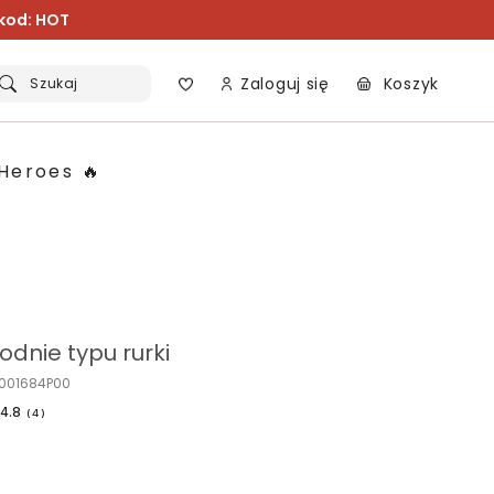
 kod: HOT
Zaloguj się
Koszyk
Szukaj
Heroes 🔥
dnie typu rurki
O001684P00
4.8
(
4
)