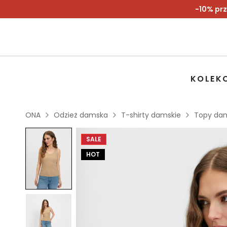
-10% prz
KOLEK
ONA
Odzież damska
T-shirty damskie
Topy da
SALE
HOT