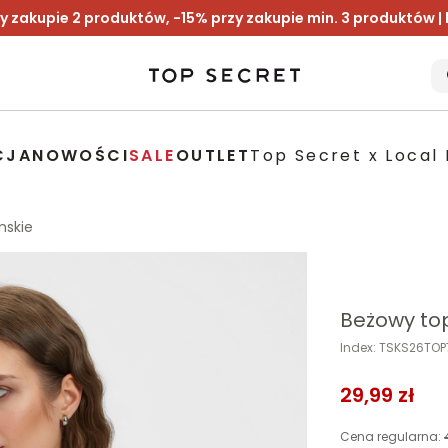
y zakupie 2 produktów, -15% przy zakupie min. 3 produktów |
CJA
NOWOŚCI
SALE
OUTLET
Top Secret x Local 
mskie
Beżowy to
Index: TSKS26TO
29,99 zł
Cena regularna: