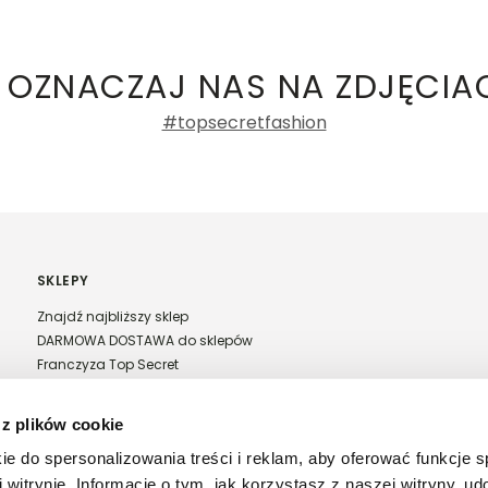
ły 3, 30-741 Kraków -
Kontakt
.in. Żabka, Dino, Kaufland, Lidl, Shell) -
ty damskie
,
Topy damskie
a recenzji
 OZNACZAJ NAS NA ZDJĘCIA
#topsecretfashion
SKLEPY
Znajdź najbliższy sklep
DARMOWA DOSTAWA do sklepów
Franczyza Top Secret
Regulamin sprzedaży w salonach stacjonarnych
 z plików cookie
ie do spersonalizowania treści i reklam, aby oferować funkcje 
 witrynie. Informacje o tym, jak korzystasz z naszej witryny, u