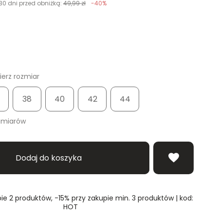
30 dni przed obniżką:
49,99 zł
-40%
erz rozmiar
38
40
42
44
zmiarów
Dodaj do koszyka
ie 2 produktów, -15% przy zakupie min. 3 produktów | kod:
HOT