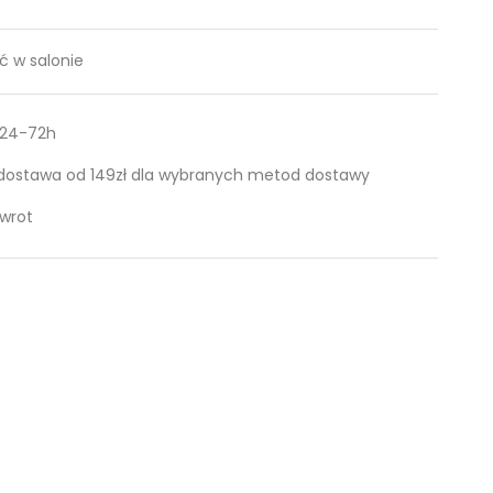
 w salonie
 24-72h
ostawa od 149zł dla wybranych metod dostawy
zwrot