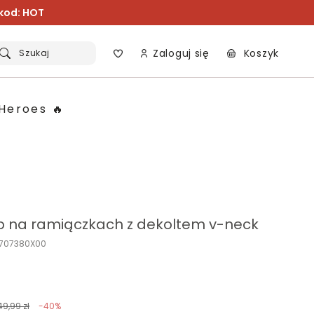
 kod: HOT
Zaloguj się
Koszyk
Szukaj
Heroes 🔥
p na ramiączkach z dekoltem v-neck
P707380X00
49,99 zł
-40%