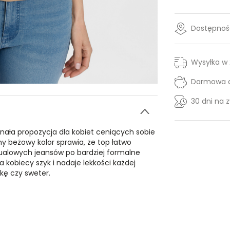
Dostępność
Wysyłka w
Darmowa d
30 dni na 
ała propozycja dla kobiet ceniących sobie
ny beżowy kolor sprawia, że top łatwo
ualowych jeansów po bardziej formalne
 kobiecy szyk i nadaje lekkości każdej
rkę czy sweter.