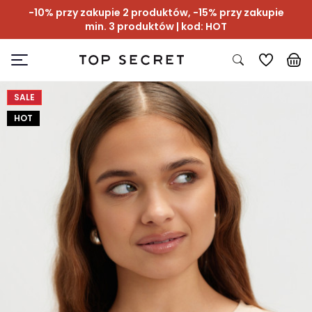
-10% przy zakupie 2 produktów, -15% przy zakupie
min. 3 produktów | kod: HOT
SALE
HOT