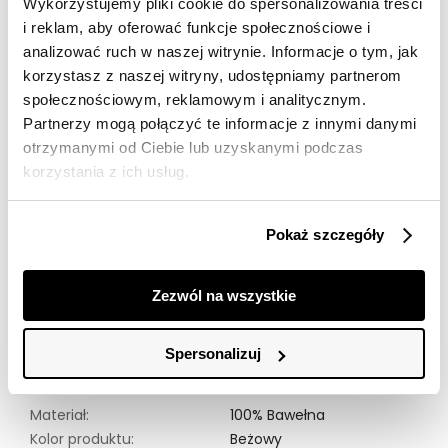
Wykorzystujemy pliki cookie do spersonalizowania treści
Darmowa dostawa od 149zł dla wybranych metod
i reklam, aby oferować funkcje społecznościowe i
dostawy
analizować ruch w naszej witrynie. Informacje o tym, jak
30 dni na zwrot
korzystasz z naszej witryny, udostępniamy partnerom
społecznościowym, reklamowym i analitycznym.
Partnerzy mogą połączyć te informacje z innymi danymi
Opis produktu
otrzymanymi od Ciebie lub uzyskanymi podczas
Beżowy top z delikatną grafiką, który został wykonany w
korzystania z ich usług.
100% z wysokiej jakości bawełny, zapewniając komfort i
przewiewność przez cały dzień. Top wyróżnia się
subtelnymi nadrukami w kształcie serc, które dodają
Pokaż szczegóły
mu uroku i unikalnego charakteru. Idealnie sprawdzi się
w codziennych stylizacjach, dodając im nieco lekkości i
wdzięku. Ten top to połączenie klasyki z nowoczesnym
Zezwól na wszystkie
akcentem, które powinno znaleźć się w każdej
garderobie.
Spersonalizuj
Modelka ma 177 cm. wzrostu i prezentuje rozmiar 36.
Materiał:
100% Bawełna
Kolor produktu:
Beżowy