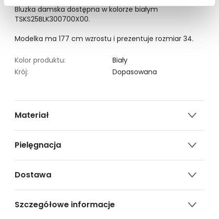
Bluzka damska dostępna w kolorze białym
TSKS25BLK300700X00.
Modelka ma 177 cm wzrostu i prezentuje rozmiar 34.
Kolor produktu:
Biały
Krój:
Dopasowana
Materiał
67% poliester, 29% wiskoza, 4% elastan
Pielęgnacja
Nie czyścić chemicznie
Dostawa
Nie można wybielać i chlorować
Darmowa dostawa od 149zł dla wybranych metod
Prasować w temp. Max. 110°
Szczegółowe informacje
dostawy.