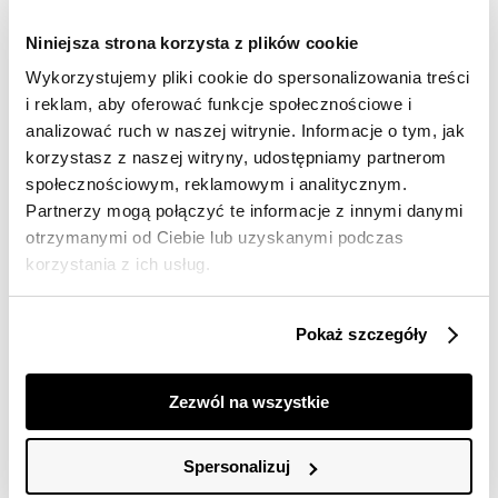
Wysyłka w 24-72h
Niniejsza strona korzysta z plików cookie
Darmowa dostawa od 149zł dla wybranych metod
Wykorzystujemy pliki cookie do spersonalizowania treści
dostawy
i reklam, aby oferować funkcje społecznościowe i
30 dni na zwrot
analizować ruch w naszej witrynie. Informacje o tym, jak
korzystasz z naszej witryny, udostępniamy partnerom
Opis produktu
społecznościowym, reklamowym i analitycznym.
Partnerzy mogą połączyć te informacje z innymi danymi
Bluzka damska Top Secret z efektownym węzłem przy
otrzymanymi od Ciebie lub uzyskanymi podczas
dekolcie.
korzystania z ich usług.
Urzekająca swym niebagatelnym stylem oraz dużym
komfortem podczas użytkowania, bluzka damska o
Pokaż szczegóły
dopasowanym kroju, która przylega do kobiecej
sylwetki i eksponuje jej walory. Posiada ona klasyczne
krótkie rękawy zakończone delikatnym przeszyciem
Zezwól na wszystkie
oraz efektowny okrągły dekolt z okazałym węzłem
pośrodku dekoltu. Wykonana ona została z delikatnej
oraz przyjemnej w dotyku dzianiny, będąc świetnym
Spersonalizuj
uzupełnieniem przeróżnych kobiecych pomysłów na
ciekawą stylizację zarówno wiosenną, jak i też letnią.