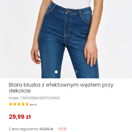
Biała bluzka z efektownym węzłem przy
dekolcie
Index: TSKS25BLK300700X00
5.0
(
3
)
29,99 zł
Cena regularna:
59,99 zł
-50%