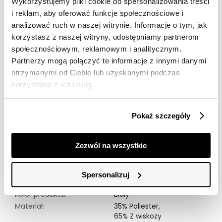
Wykorzystujemy pliki cookie do spersonalizowania treści
30 dni na zwrot
i reklam, aby oferować funkcje społecznościowe i
analizować ruch w naszej witrynie. Informacje o tym, jak
korzystasz z naszej witryny, udostępniamy partnerom
Opis produktu
społecznościowym, reklamowym i analitycznym.
Partnerzy mogą połączyć te informacje z innymi danymi
Biała koszula z biżuteryjnymi guzikami to elegancki i
otrzymanymi od Ciebie lub uzyskanymi podczas
stylowy element garderoby, idealny na różnorodne
okazje. Wykonana z komfortowej mieszanki , zapewnia
korzystania z ich usług.
komfort noszenia oraz trwałość. Subtelne, lśniące guziki
pełnią funkcję dekoracyjną, dodając bluzce
wyjątkowego charakteru. Koszula ma klasyczny krój z
Pokaż szczegóły
długimi rękawami i kołnierzykiem, co pozwala na
dopasowanie jej zarówno do formalnych, jak i
codziennych stylizacji. To doskonały wybór dla osób
Zezwól na wszystkie
ceniących sobie elegancję z nutą nowoczesności.
Modelka ma 179 cm. wzrostu i prezentuje rozmiar 36.
Spersonalizuj
Kolor produktu:
Biały
Materiał:
35% Poliester,
65% Z wiskozy