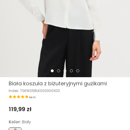
Biała koszula z biżuteryjnymi guzikami
Index: TSKW25BLK003300X00
5.0
(
1
)
119,99 zł
Kolor:
Biały