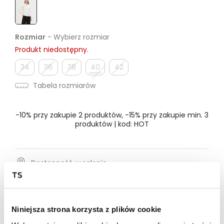
Rozmiar
- Wybierz rozmiar
Produkt niedostępny.
34
36
38
40
42
Tabela rozmiarów
-10% przy zakupie 2 produktów, -15% przy zakupie min. 3
produktów | kod: HOT
Dostępność w salonie
Wysyłka w 24-72h
Darmowa dostawa od 149zł dla wybranych metod
Niniejsza strona korzysta z plików cookie
dostawy