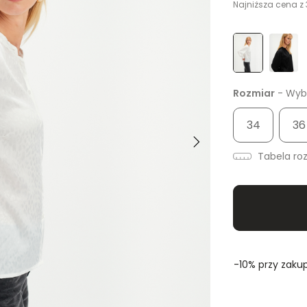
Najniższa cena z 
Rozmiar
- Wybi
34
36
Tabela ro
-10% przy zakup