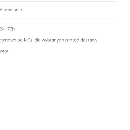
 w salonie
 24-72h
ostawa od 149zł dla wybranych metod dostawy
zwrot