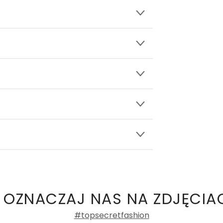
wy.
rękawami
ły 3, 30-741 Kraków -
Kontakt
.in. Żabka, Dino, Kaufland, Lidl, Shell) -
e damskie
a recenzji
 OZNACZAJ NAS NA ZDJĘCIA
#topsecretfashion