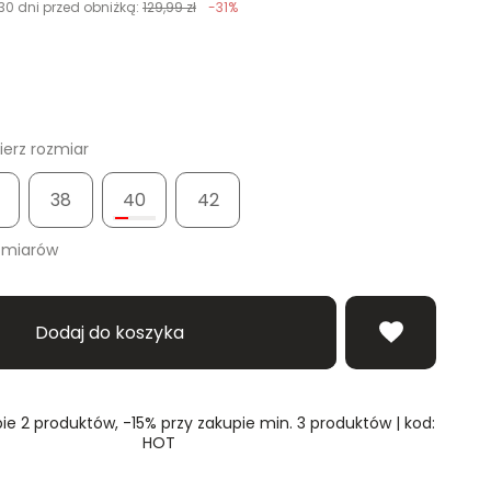
30 dni przed obniżką:
129,99 zł
-31%
erz rozmiar
38
40
42
zmiarów
Dodaj do koszyka
ie 2 produktów, -15% przy zakupie min. 3 produktów | kod:
HOT