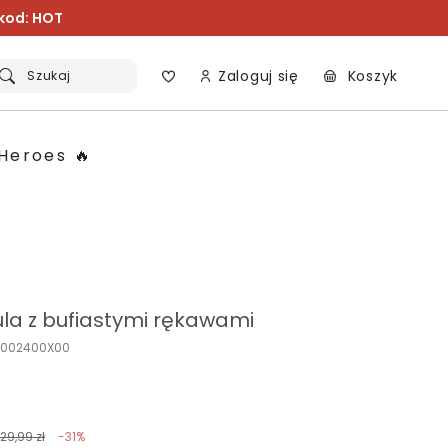
 kod: HOT
Zaloguj się
Koszyk
Szukaj
Heroes 🔥
ula z bufiastymi rękawami
K002400X00
129,99 zł
-31%