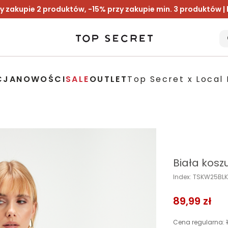
y zakupie 2 produktów, -15% przy zakupie min. 3 produktów |
CJA
NOWOŚCI
SALE
OUTLET
Top Secret x Local 
Biała kosz
Index: TSKW25BL
89,99 zł
Cena regularna: