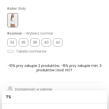
Kolor:
Biały
Rozmiar
- Wybierz rozmiar
34
36
38
40
42
Tabela rozmiarów
-10% przy zakupie 2 produktów, -15% przy zakupie min. 3
produktów | kod: HOT
Dostępność w salonie
Wysyłka w 24-72h