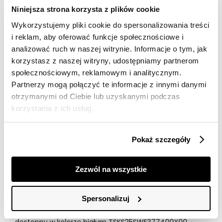
Darmowa dostawa od 149zł dla wybranych metod
Niniejsza strona korzysta z plików cookie
dostawy
Wykorzystujemy pliki cookie do spersonalizowania treści
30 dni na zwrot
i reklam, aby oferować funkcje społecznościowe i
analizować ruch w naszej witrynie. Informacje o tym, jak
korzystasz z naszej witryny, udostępniamy partnerom
Opis produktu
społecznościowym, reklamowym i analitycznym.
Sweter damski Top Secret z dekoracyjnymi guzikami
Partnerzy mogą połączyć te informacje z innymi danymi
przy mankietach.
otrzymanymi od Ciebie lub uzyskanymi podczas
korzystania z ich usług.
Ceniony za duży komfort podczas użytkowania, sweter
damski o luźnym fasonie, który dopasowuje się do
każdej kobiecej sylwetki. Posiada on proste długie
Pokaż szczegóły
rękawy zakończone szerokim ściągaczem, przy których
umiejscowiono dekoracyjne guziki, a uroku dodają mu
lekko owalny dekolt z ozdobną lamówką wokół oraz
Zezwól na wszystkie
praktyczny ściągacz umiejscowiony u jego dołu.
Wykonany on został z przyjemnej w dotyku oraz ciepłej
dzianiny akrylowej, doskonale sprawdzając się w
Spersonalizuj
przeróżnych kobiecych pomysłach na stylizację w
czasie chłodniejszych dni i nocy. Sweter damski