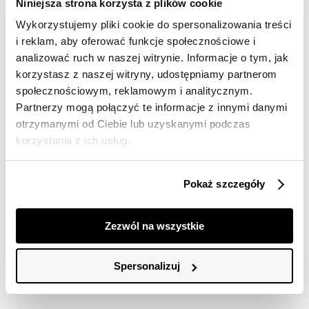
Niniejsza strona korzysta z plików cookie
Marka produktu:
Top Secret
Kolor produktu:
Niebieski
Wykorzystujemy pliki cookie do spersonalizowania treści
Krój:
Regular
i reklam, aby oferować funkcje społecznościowe i
analizować ruch w naszej witrynie. Informacje o tym, jak
korzystasz z naszej witryny, udostępniamy partnerom
społecznościowym, reklamowym i analitycznym.
Materiał
Partnerzy mogą połączyć te informacje z innymi danymi
otrzymanymi od Ciebie lub uzyskanymi podczas
90% bawełna, 10% len
Pielęgnacja
korzystania z ich usług.
Można prasować (temp. max 150° c).
Dostawa
Pokaż szczegóły
Nie można wybielać i chlorować
Darmowa dostawa od 149zł dla wybranych metod
Nie suszyć w suszarkach bębnowych
Szczegółowe informacje
dostawy.
Zezwól na wszystkie
Prać w temp.40°C.
GWARANTOWANA WYSYŁKA w 48 godzin.
Nazwa produktu:
Błękitne szorty z
Spersonalizuj
*95% zamówień realizujemy w 24 godziny.
Opinie
wiązaniem
Kod produktu:
TSKS26SZO402650M00
Metody dostawy:
Marka:
Top Secret
Sklep stacjonarny -
Bezpłatnie!
(1-3 dni