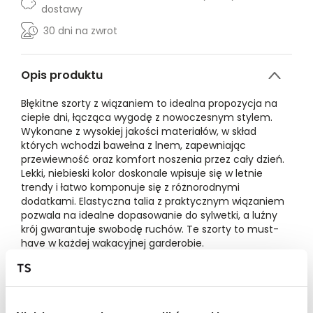
dostawy
30 dni na zwrot
Opis produktu
Błękitne szorty z wiązaniem to idealna propozycja na
ciepłe dni, łącząca wygodę z nowoczesnym stylem.
Wykonane z wysokiej jakości materiałów, w skład
których wchodzi bawełna z lnem, zapewniając
przewiewność oraz komfort noszenia przez cały dzień.
Lekki, niebieski kolor doskonale wpisuje się w letnie
trendy i łatwo komponuje się z różnorodnymi
dodatkami. Elastyczna talia z praktycznym wiązaniem
pozwala na idealne dopasowanie do sylwetki, a luźny
krój gwarantuje swobodę ruchów. Te szorty to must-
have w każdej wakacyjnej garderobie.
Modelka ma 173 cm wzrostu i prezentuje rozmiar 36.
Materiał:
90% Bawełna,
10% Lniana