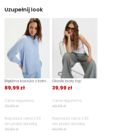
Uzupełnij look
Błękitna koszula z kołnierzykiem
Gładki biały top
89,99 zł
39,99 zł
Cena regularna
Cena regularna
119,99 zł
49,99 zł
Najniższa cena z 30
Najniższa cena z 30
dni przed obniżką
dni przed obniżką
119,99 zł
49,99 zł