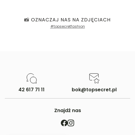
📸 OZNACZAJ NAS NA ZDJĘCIACH
#topsecretfashion
42 617 71 11
bok@topsecret.pl
Znajdź nas