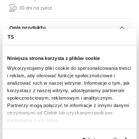
30 dni na zwrot
Opis produktu
Klasyczna bluza LH Grey to wszystko, czego
potrzebujesz. Twoja ulubiona oversize bluza z okrągłym
dekoltem z logo Local Heroes w kolorze różowym i
Niniejsza strona korzysta z plików cookie
naszym kultowym nadrukiem „Breaking Rules” w kolorze
niebieskim z przodu
Wykorzystujemy pliki cookie do spersonalizowania treści
Regular
i reklam, aby oferować funkcje społecznościowe i
100% bawełna
analizować ruch w naszej witrynie. Informacje o tym, jak
Modelka ma na sobie rozmiar S
Wzrost modelki: 177 cm
korzystasz z naszej witryny, udostępniamy partnerom
XS
S
M
L
XL
społecznościowym, reklamowym i analitycznym.
DŁUGOŚĆ
Partnerzy mogą połączyć te informacje z innymi danymi
CAŁKOWITA
64
66
68
70
72
otrzymanymi od Ciebie lub uzyskanymi podczas
SZEROKOŚĆ
korzystania z ich usług.
PRZODU
54
56
58
60
62
SZEROKOŚ
DOŁU
38
40
42
44
46