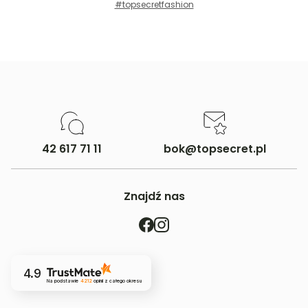
#topsecretfashion
Kurier DPD -
13,90 zł
(1 dzień roboczy)
Rozmiar:
XXS
,
XS
,
S
,
M
,
L
,
XL
Paczkomaty InPost -
15,90 zł
(1 dzień roboczych)
Więcej informacji o dostawie
tutaj.
42 617 71 11
bok@topsecret.pl
Znajdź nas
4.9
Na podstawie
4212
opinii
z całego okresu