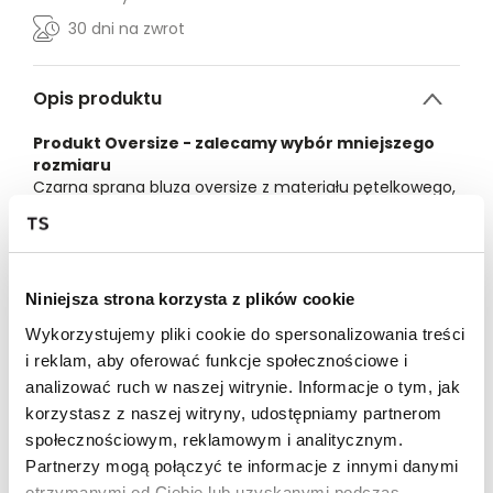
30 dni na zwrot
Opis produktu
Produkt Oversize - zalecamy wybór mniejszego
rozmiaru
Czarna sprana bluza oversize z materiału pętelkowego,
zapinana z przodu na zamek. Bluza ma dwie boczne
kieszenie oraz nadruk Local Heroes w kształcie serca po
lewej stronie. Z tyłu duży nadruk Local Heroes w
kształcie serca.
Oversize
Niniejsza strona korzysta z plików cookie
87% bawełna 13% poliester
Wykorzystujemy pliki cookie do spersonalizowania treści
Modelka ma na sobie rozmiar S
i reklam, aby oferować funkcje społecznościowe i
Wzrost modelki: 165 cm
analizować ruch w naszej witrynie. Informacje o tym, jak
XS
S
M
L
korzystasz z naszej witryny, udostępniamy partnerom
społecznościowym, reklamowym i analitycznym.
DŁUGOŚĆ
56
58
60
62
CAŁKOWITA
Partnerzy mogą połączyć te informacje z innymi danymi
otrzymanymi od Ciebie lub uzyskanymi podczas