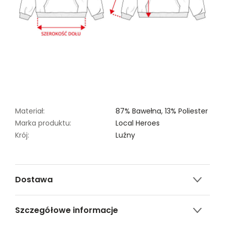
Materiał:
87% Bawełna,
13% Poliester
Marka produktu:
Local Heroes
Krój:
Luźny
Dostawa
Darmowa dostawa od 149zł dla wybranych metod
Szczegółowe informacje
dostawy.