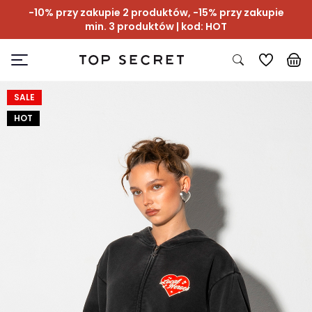
-10% przy zakupie 2 produktów, -15% przy zakupie
min. 3 produktów | kod: HOT
SALE
HOT