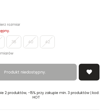
erz rozmiar
tępny.
38
40
42
zmiarów
Produkt niedostępny.
ie 2 produktów, -15% przy zakupie min. 3 produktów | kod:
HOT