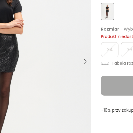
Rozmiar
- Wybi
Produkt niedos
34
36
Tabela ro
-10% przy zakup