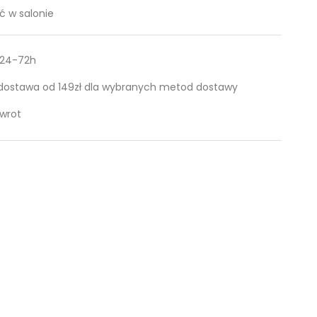
 w salonie
 24-72h
ostawa od 149zł dla wybranych metod dostawy
zwrot