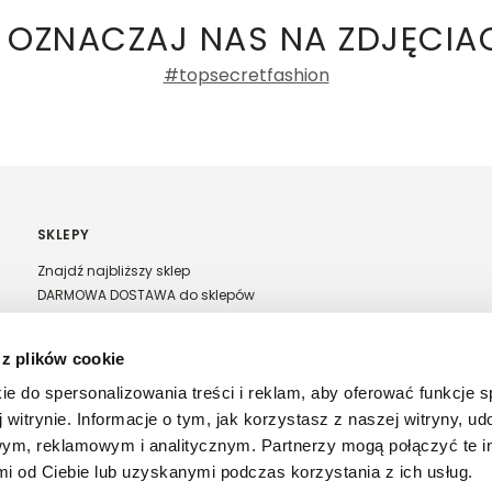
 OZNACZAJ NAS NA ZDJĘCIA
etalizowana, 4% elastan
#topsecretfashion
SKLEPY
Znajdź najbliższy sklep
DARMOWA DOSTAWA do sklepów
Franczyza Top Secret
Regulamin sprzedaży w salonach stacjonarnych
 z plików cookie
ie do spersonalizowania treści i reklam, aby oferować funkcje 
 witrynie. Informacje o tym, jak korzystasz z naszej witryny, u
ym, reklamowym i analitycznym. Partnerzy mogą połączyć te i
 od Ciebie lub uzyskanymi podczas korzystania z ich usług.