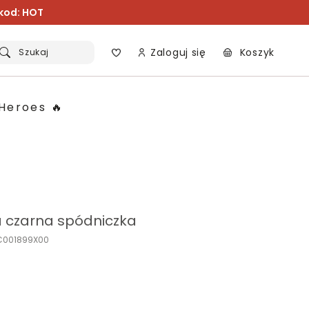
 kod: HOT
Zaloguj się
Koszyk
Szukaj
Heroes 🔥
a czarna spódniczka
C001899X00