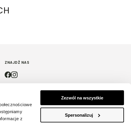
CH
ZNAJDŹ NAS
4.9
Zezwól na wszystkie
społecznościowe
Na podstawie
4210
opinii
z całego okresu
dostępniamy
Spersonalizuj
nformacje z