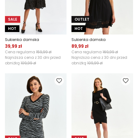
SALE
OUTLET
HOT
HOT
Sukienka damska
Sukienka damska
39,99 zł
89,99 zł
Cena regularna
159,99 zł
Cena regularna
169,99 zł
Najniższa cena z 30 dni przed
Najniższa cena z 30 dni przed
obniżką
109,99 zł
obniżką
109,99 zł