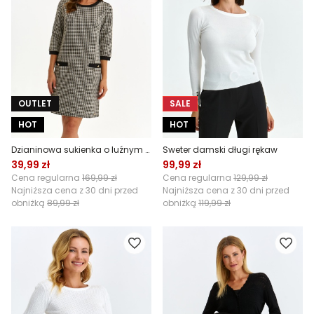
OUTLET
SALE
HOT
HOT
Dzianinowa sukienka o luźnym kroju
Sweter damski długi rękaw
39,99 zł
99,99 zł
Cena regularna
169,99 zł
Cena regularna
129,99 zł
Najniższa cena z 30 dni przed
Najniższa cena z 30 dni przed
obniżką
89,99 zł
obniżką
119,99 zł