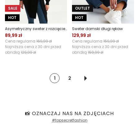
SALE
OUTLET
HOT
HOT
Asymetryczny sweter z rozcięciem
Sweter damski długi rękaw
89,99 zł
129,99 zł
Cena regularna
169,99 zł
Cena regularna
159,99 zł
Najniższa cena z 30 dni przed
Najniższa cena z 30 dni przed
obniżką
129,99 zł
obniżką
159,99 zł
1
2
📸 OZNACZAJ NAS NA ZDJĘCIACH
#topsecretfashion