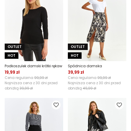
OUTLET
OUTLET
HOT
HOT
Podkoszulek damski krótki rękaw
Spódnica damska
19,99 zł
39,99 zł
Cena regularna
99,99 zł
Cena regularna
99,99 zł
Najniższa cena z 30 dni przed
Najniższa cena z 30 dni przed
obniżką
39,99 zł
obniżką
49,99 zł