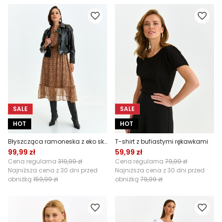
SALE
SALE
HOT
HOT
Błyszcząca ramoneska z eko skóry
T-shirt z bufiastymi rękawkami
99,99 zł
59,99 zł
Cena regularna
319,99 zł
Cena regularna
79,99 zł
Najniższa cena z 30 dni przed
Najniższa cena z 30 dni przed
obniżką
159,99 zł
obniżką
79,99 zł