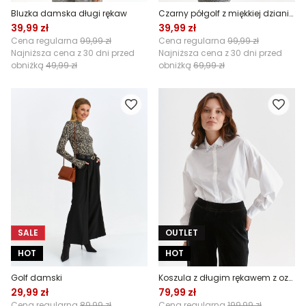
Bluzka damska długi rękaw
Czarny półgolf z miękkiej dzianiny
39,99 zł
39,99 zł
Cena regularna
99,99 zł
Cena regularna
99,99 zł
Najniższa cena z 30 dni przed
Najniższa cena z 30 dni przed
obniżką
49,99 zł
obniżką
69,99 zł
SALE
OUTLET
HOT
HOT
Golf damski
Koszula z długim rękawem z ozdobnym kołnierzykiem
29,99 zł
79,99 zł
Cena regularna
89,99 zł
Cena regularna
199,99 zł