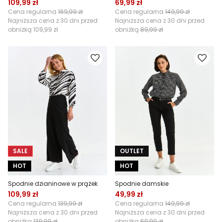
109,99 zł
69,99 zł
Cena regularna
169,99 zł
Cena regularna
149,99 zł
Najniższa cena z 30 dni przed
Najniższa cena z 30 dni przed
obniżką
109,99 zł
obniżką
89,99 zł
SALE
OUTLET
HOT
HOT
Spodnie dzianinowe w prążek
Spodnie damskie
109,99 zł
49,99 zł
Cena regularna
139,99 zł
Cena regularna
149,99 zł
Najniższa cena z 30 dni przed
Najniższa cena z 30 dni przed
obniżką
139,99 zł
obniżką
69,99 zł