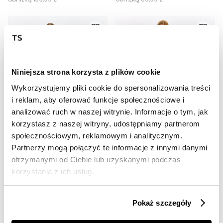
Niniejsza strona korzysta z plików cookie
Wykorzystujemy pliki cookie do spersonalizowania treści
i reklam, aby oferować funkcje społecznościowe i
analizować ruch w naszej witrynie. Informacje o tym, jak
OUTLET
OUTLET
korzystasz z naszej witryny, udostępniamy partnerom
społecznościowym, reklamowym i analitycznym.
HOT
HOT
Partnerzy mogą połączyć te informacje z innymi danymi
Długie spodnie damskie z zaszewkami
Spodnie damskie
otrzymanymi od Ciebie lub uzyskanymi podczas
49,99 zł
59,99 zł
korzystania z ich usług.
Cena regularna
139,99 zł
Cena regularna
159,99 zł
Najniższa cena z 30 dni przed
Najniższa cena z 30 dni przed
obniżką
59,99 zł
obniżką
79,99 zł
Pokaż szczegóły