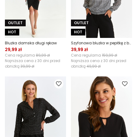
OUTLET
OUTLET
HOT
HOT
Bluzka damska długi rękaw
Szyfonowa bluzka w pepitkę z bufiastym rękawem
29,99 zł
39,99 zł
Cena regularna
89,99 zł
Cena regularna
159,99 zł
Najniższa cena z 30 dni przed
Najniższa cena z 30 dni przed
obniżką
39,99 zł
obniżką
49,99 zł