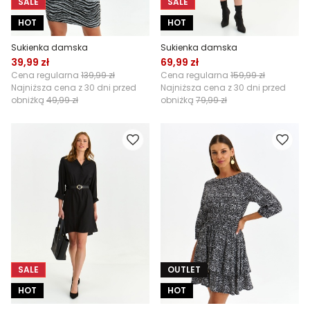
SALE
SALE
HOT
HOT
Sukienka damska
Sukienka damska
39,99 zł
69,99 zł
Cena regularna
139,99 zł
Cena regularna
159,99 zł
Najniższa cena z 30 dni przed
Najniższa cena z 30 dni przed
obniżką
49,99 zł
obniżką
79,99 zł
SALE
OUTLET
HOT
HOT