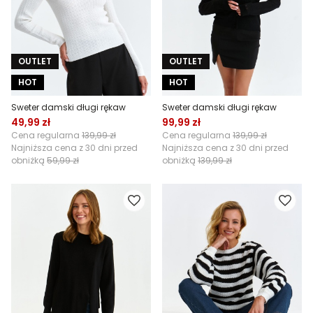
OUTLET
OUTLET
HOT
HOT
Sweter damski długi rękaw
Sweter damski długi rękaw
49,99 zł
99,99 zł
Cena regularna
139,99 zł
Cena regularna
139,99 zł
Najniższa cena z 30 dni przed
Najniższa cena z 30 dni przed
obniżką
59,99 zł
obniżką
139,99 zł