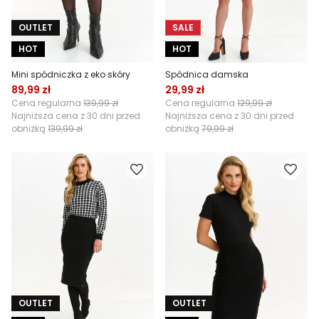
OUTLET
SALE
HOT
HOT
Mini spódniczka z eko skóry
Spódnica damska
89,99 zł
29,99 zł
Cena regularna
139,99 zł
Cena regularna
129,99 zł
Najniższa cena z 30 dni przed
Najniższa cena z 30 dni przed
obniżką
139,99 zł
obniżką
79,99 zł
OUTLET
OUTLET