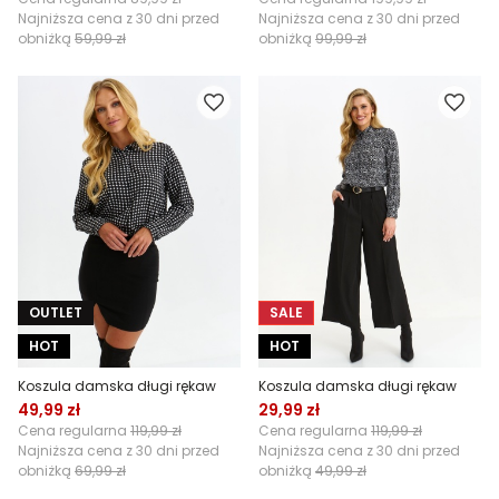
Najniższa cena z 30 dni przed
Najniższa cena z 30 dni przed
obniżką
59,99 zł
obniżką
99,99 zł
OUTLET
SALE
HOT
HOT
Koszula damska długi rękaw
Koszula damska długi rękaw
49,99 zł
29,99 zł
Cena regularna
119,99 zł
Cena regularna
119,99 zł
Najniższa cena z 30 dni przed
Najniższa cena z 30 dni przed
obniżką
69,99 zł
obniżką
49,99 zł