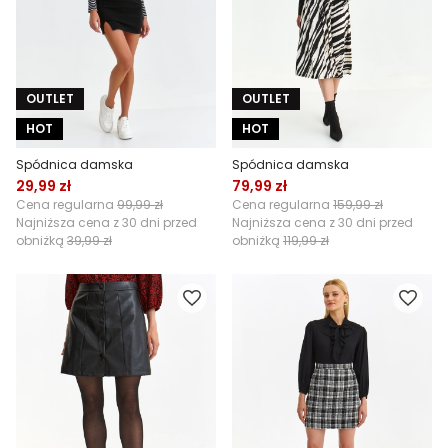
OUTLET
OUTLET
HOT
HOT
Spódnica damska
Spódnica damska
29,99 zł
79,99 zł
Cena regularna
99,99 zł
Cena regularna
159,99 zł
Najniższa cena z 30 dni przed
Najniższa cena z 30 dni przed
obniżką
39,99 zł
obniżką
119,99 zł