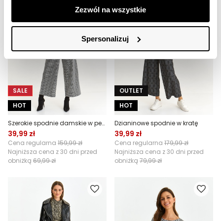
Zezwól na wszystkie
Spersonalizuj
SALE
OUTLET
HOT
HOT
Szerokie spodnie damskie w pepitkę
Dzianinowe spodnie w kratę
39,99 zł
39,99 zł
Cena regularna
159,99 zł
Cena regularna
179,99 zł
Najniższa cena z 30 dni przed
Najniższa cena z 30 dni przed
obniżką
69,99 zł
obniżką
79,99 zł