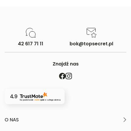
42 617 71 11
bok@topsecret.pl
Znajdź nas
4.9
Na podstawie
4200
opinii
z całego okresu
O NAS
O marce