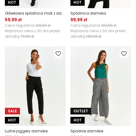
HOT
HOT
Ołówkowa spódnica midi z dzianiny swetrowej
Spódnica damska
59,99 zł
99,99 zł
Cena regularna
129,99 zł
Cena regularna
199,99 zł
Najniższa cena z 30 dni przed
Najniższa cena z 30 dni przed
obniżką
79,99 zł
obniżką
149,99 zł
SALE
OUTLET
HOT
HOT
Luźne joggery damskie
Spodnie damskie