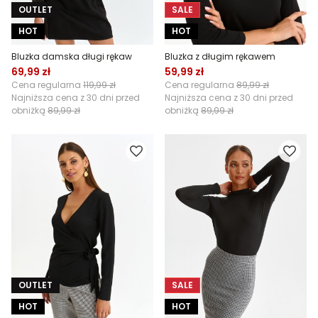
OUTLET
SALE
HOT
HOT
Bluzka damska długi rękaw
Bluzka z długim rękawem
69,99 zł
59,99 zł
Cena regularna
119,99 zł
Cena regularna
89,99 zł
Najniższa cena z 30 dni przed
Najniższa cena z 30 dni przed
obniżką
89,99 zł
obniżką
89,99 zł
OUTLET
SALE
HOT
HOT