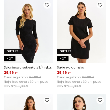
OUTLET
OUTLET
HOT
HOT
Dzianinowa sukienka z 3/4 rękawem
Sukienka damska
39,99 zł
39,99 zł
Cena regularna
149,99 zł
Cena regularna
169,99 zł
Najniższa cena z 30 dni przed
Najniższa cena z 30 dni przed
obniżką
59,99 zł
obniżką
89,99 zł