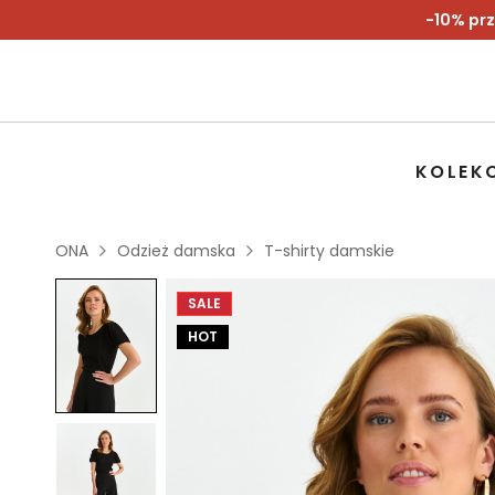
-10% prz
KOLEK
ONA
Odzież damska
T-shirty damskie
SALE
HOT