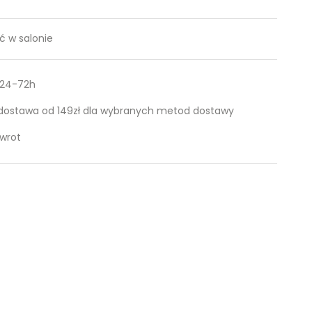
 w salonie
 24-72h
ostawa od 149zł dla wybranych metod dostawy
zwrot