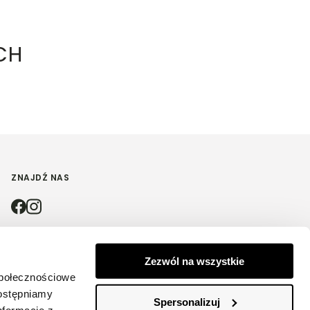
CH
ZNAJDŹ NAS
4.9
Zezwól na wszystkie
społecznościowe
Na podstawie
4187
opinii
z całego okresu
dostępniamy
Spersonalizuj