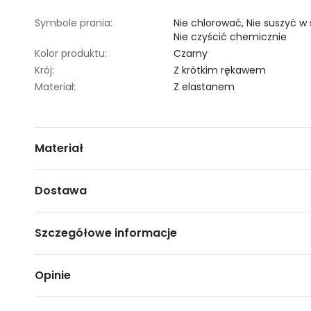
Symbole prania:
Nie chlorować,
Nie suszyć w
Nie czyścić chemicznie
Kolor produktu:
Czarny
Krój:
Z krótkim rękawem
Materiał:
Z elastanem
Materiał
2% ELASTAN,98% POLIESTER
Dostawa
Darmowa dostawa od 149zł dla wybranych metod dosta
Szczegółowe informacje
GWARANTOWANA WYSYŁKA w 48 godzin.
*95% zamówień realizujemy w 24 godziny.
Nazwa produktu:
T-shirt z bufiastymi rękawk
Opinie
Kod produktu:
TSKW23TOP601599X00
Metody dostawy:
Marka:
Top Secret
Sklep stacjonarny -
Bezpłatnie!
(1-3 dni roboczych)