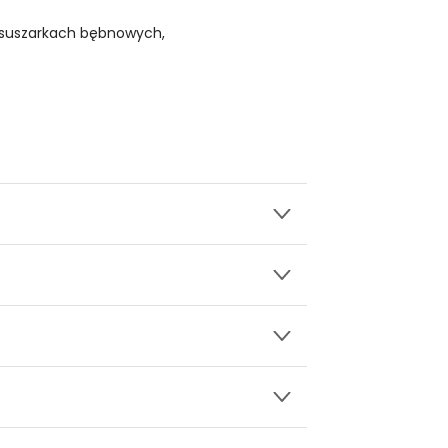
 suszarkach bębnowych,
wy.
ami