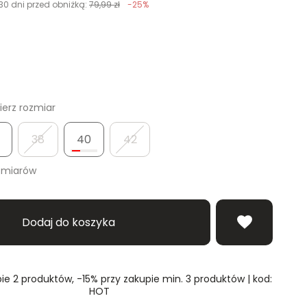
30 dni przed obniżką:
79,99 zł
-25%
erz rozmiar
38
40
42
zmiarów
Dodaj do koszyka
ie 2 produktów, -15% przy zakupie min. 3 produktów | kod:
HOT