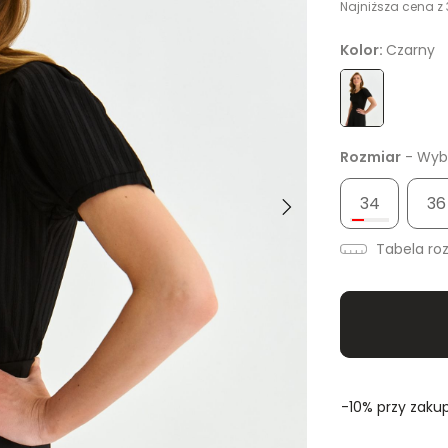
Najniższa cena z 
Kolor:
Czarny
Rozmiar
- Wybi
34
36
Tabela ro
-10% przy zakup