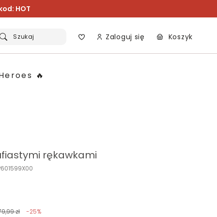
 kod: HOT
Zaloguj się
Koszyk
Szukaj
Heroes 🔥
bufiastymi rękawkami
P601599X00
79,99 zł
-25%