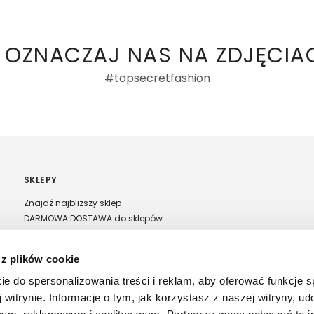
ły 3, 30-741 Kraków -
Kontakt
.in. Żabka, Dino, Kaufland, Lidl, Shell) -
ty damskie
a recenzji
 OZNACZAJ NAS NA ZDJĘCIA
#topsecretfashion
SKLEPY
Znajdź najbliższy sklep
DARMOWA DOSTAWA do sklepów
Franczyza Top Secret
Regulamin sprzedaży w salonach stacjonarnych
 z plików cookie
ie do spersonalizowania treści i reklam, aby oferować funkcje 
 witrynie. Informacje o tym, jak korzystasz z naszej witryny, u