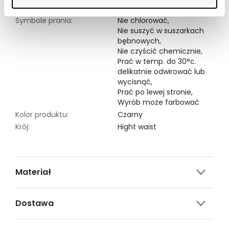
Symbole prania:
Nie chlorować,
Nie suszyć w suszarkach
bębnowych,
Nie czyścić chemicznie,
Prać w temp. do 30°c.
delikatnie odwirować lub
wycisnąć,
Prać po lewej stronie,
Wyrób może farbować
Kolor produktu:
Czarny
Krój:
Hight waist
Materiał
98% BAWEŁNA,2% ELASTAN
Dostawa
Darmowa dostawa od 149zł dla wybranych metod