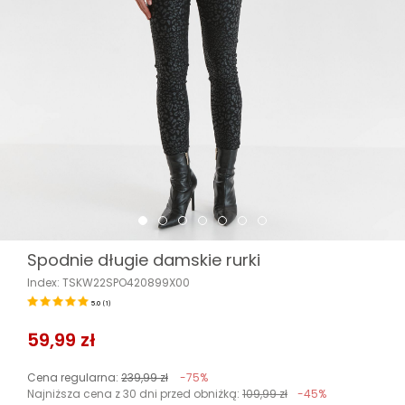
Spodnie długie damskie rurki
Index: TSKW22SPO420899X00
5.0
(
1
)
59,99 zł
Cena regularna:
239,99 zł
-75%
Najniższa cena z 30 dni przed obniżką:
109,99 zł
-45%