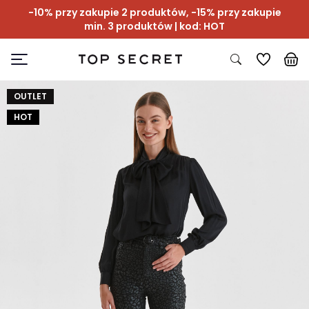
-10% przy zakupie 2 produktów, -15% przy zakupie
min. 3 produktów | kod: HOT
OUTLET
HOT