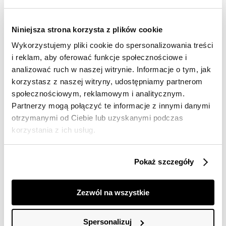
Darmowa dostawa od 149zł dla wybranych metod
dostawy
30 dni na zwrot
Niniejsza strona korzysta z plików cookie
Wykorzystujemy pliki cookie do spersonalizowania treści
i reklam, aby oferować funkcje społecznościowe i
Opis produktu
analizować ruch w naszej witrynie. Informacje o tym, jak
korzystasz z naszej witryny, udostępniamy partnerom
Spodnie damskie Top Secret typu rurki.
społecznościowym, reklamowym i analitycznym.
Niesłychanie urocze i pełne wysublimowanego wdzięku
Partnerzy mogą połączyć te informacje z innymi danymi
długie spodnie damskie skinny, typu rurki o kształcie
otrzymanymi od Ciebie lub uzyskanymi podczas
doskonale dopasowanym do kobiecej sylwetki i pięknie
korzystania z ich usług.
podkreślające jej walory. Są one zapinane z przodu na
guzik i suwak, a wzbogacone zostały praktycznymi
kieszeniami zarówno z przodu jak i z tyłu. Niebywałego
Pokaż szczegóły
uroku dodaje im podwyższony stan oraz obecne na
całości przepiękne cętkowanie z nawiązaniem do
motywów zwierzęcych, sprawiające, iż wyglądają one
Zezwól na wszystkie
ekstrawagancko i nietuzinkowo. Spodnie dostępne w
kolorze czarnym SSP4208CA.
Spersonalizuj
Modelka ma 177 cm wzrostu i prezentuje rozmiar 34.