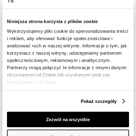
NOC20
NOC20
Szorty damskie
Szorty damskie
Niniejsza strona korzysta z plików cookie
39,99 zł
39,99 zł
Cena regularna
89,99 zł
Cena regularna
89,99 zł
Wykorzystujemy pliki cookie do spersonalizowania treści
Najniższa cena z 30 dni przed
Najniższa cena z 30 dni przed
i reklam, aby oferować funkcje społecznościowe i
obniżką
49,99 zł
obniżką
49,99 zł
analizować ruch w naszej witrynie. Informacje o tym, jak
korzystasz z naszej witryny, udostępniamy partnerom
społecznościowym, reklamowym i analitycznym.
Partnerzy mogą połączyć te informacje z innymi danymi
otrzymanymi od Ciebie lub uzyskanymi podczas
korzystania z ich usług.
Pokaż szczegóły
OUTLET
OUTLET
Zezwól na wszystkie
NOC20
NOC20
Szorty damskie
Jeansowe szorty