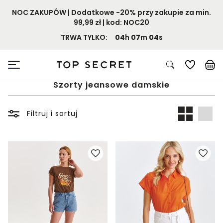
NOC ZAKUPÓW | Dodatkowe -20% przy zakupie za min.
99,99 zł | kod: NOC20
TRWA TYLKO:
04
h
07
m
03
s
Szorty jeansowe damskie
Filtruj i sortuj