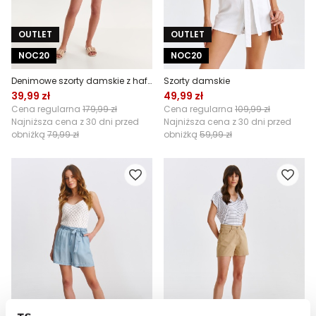
OUTLET
OUTLET
NOC20
NOC20
Denimowe szorty damskie z haftem
Szorty damskie
39,99 zł
49,99 zł
Cena regularna
179,99 zł
Cena regularna
109,99 zł
Najniższa cena z 30 dni przed
Najniższa cena z 30 dni przed
obniżką
79,99 zł
obniżką
59,99 zł
OUTLET
OUTLET