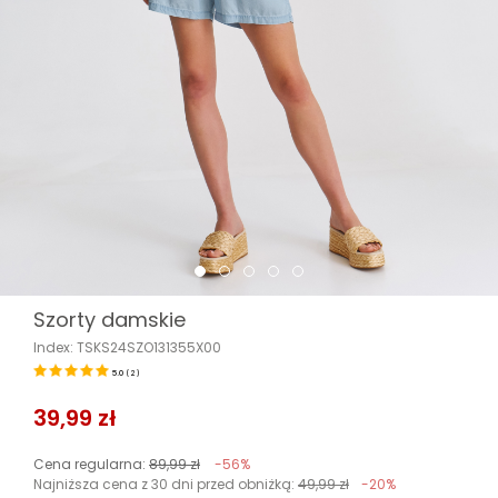
Szorty damskie
Index: TSKS24SZO131355X00
5.0
(
2
)
39,99 zł
Cena regularna:
89,99 zł
-56%
Najniższa cena z 30 dni przed obniżką:
49,99 zł
-20%