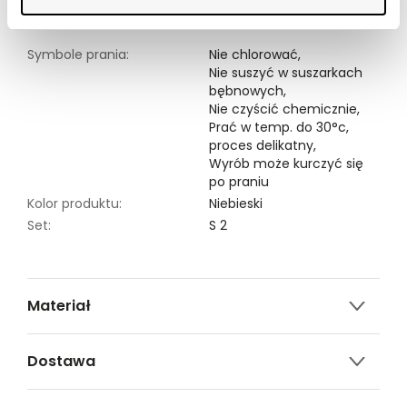
Modelka ma 176 cm wzrostu i prezentuje rozmiar 34.
Symbole prania:
Nie chlorować,
Nie suszyć w suszarkach
bębnowych,
Nie czyścić chemicznie,
Prać w temp. do 30°c,
proces delikatny,
Wyrób może kurczyć się
po praniu
Kolor produktu:
Niebieski
Set:
S 2
Materiał
100% LYOCELL
Dostawa
Darmowa dostawa od 149zł dla wybranych metod