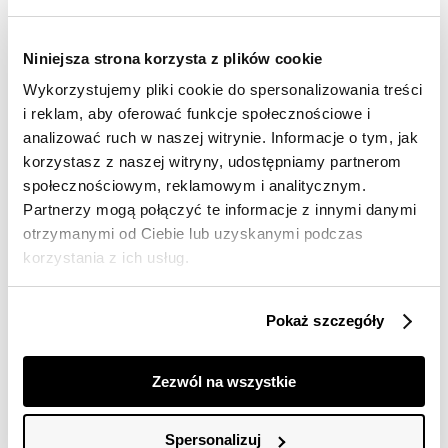
Darmowa dostawa od 149zł dla wybranych metod
dostawy
30 dni na zwrot
Niniejsza strona korzysta z plików cookie
Wykorzystujemy pliki cookie do spersonalizowania treści
i reklam, aby oferować funkcje społecznościowe i
Opis produktu
analizować ruch w naszej witrynie. Informacje o tym, jak
korzystasz z naszej witryny, udostępniamy partnerom
Szorty damskie Top Secret długie o luźnym kroju.
społecznościowym, reklamowym i analitycznym.
Wygodne w użytkowaniu długie szorty damskie z
Partnerzy mogą połączyć te informacje z innymi danymi
efektownym przeszyciem na zakończeniach nogawek,
otrzymanymi od Ciebie lub uzyskanymi podczas
Posiadają one praktyczną gumkę w talii oraz
korzystania z ich usług.
dodatkową szarfę do przewiązywania i są zapinane z
przodu na guzik oraz suwak. Uroku dodają im
praktyczne kieszenie po bokach oraz wykonanie z
Pokaż szczegóły
przyjemnej w dotyku oraz delikatnej tkaniny lyocell.
Doskonale sprawdzą się w przeróżnych kobiecych
stylizacjach w czasie letnim i wakacyjnym, będąc
Zezwól na wszystkie
odpowiednim wyborem zarówno dla sportowego T-
shirta, jak i również ładnej bluzki. Szorty dostępne w
kolorze niebieskim SSZ1313NI.
Spersonalizuj