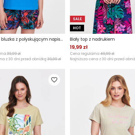
SALE
HOT
Granatowa bluzka z połyskującym napisem
Biały top z nadrukiem
19,99 zł
arna
39,99 zł
Cena regularna
49,99 zł
na z 30 dni przed obniżką
39,99 zł
Najniższa cena z 30 dni przed obni