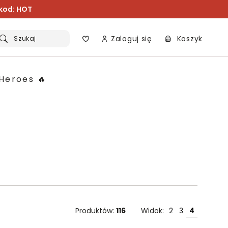
 kod: HOT
Zaloguj się
Koszyk
Szukaj
Heroes 🔥
Produktów:
116
Widok:
2
3
4