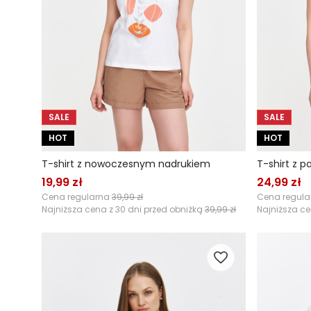
SALE
SALE
HOT
HOT
T-shirt z nowoczesnym nadrukiem
T-shirt z 
19,99 zł
24,99 zł
Cena regularna
39,99 zł
Cena regul
Najniższa cena z 30 dni przed obniżką
39,99 zł
Najniższa ce