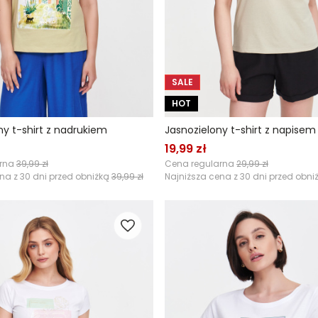
SALE
HOT
ny t-shirt z nadrukiem
Jasnozielony t-shirt z napisem
19,99 zł
arna
39,99 zł
Cena regularna
29,99 zł
na z 30 dni przed obniżką
39,99 zł
Najniższa cena z 30 dni przed obni