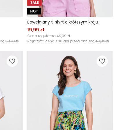
SALE
HOT
Bawełniany t-shirt o krótszym kroju
19,99 zł
Cena regularna
49,99 zł
żką
39,99 zł
Najniższa cena z 30 dni przed obniżką
49,99 zł