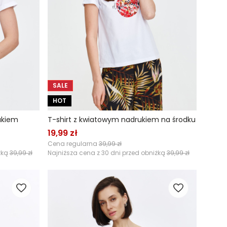
SALE
HOT
rukiem
T-shirt z kwiatowym nadrukiem na środku
19,99 zł
Cena regularna
39,99 zł
żką
39,99 zł
Najniższa cena z 30 dni przed obniżką
39,99 zł