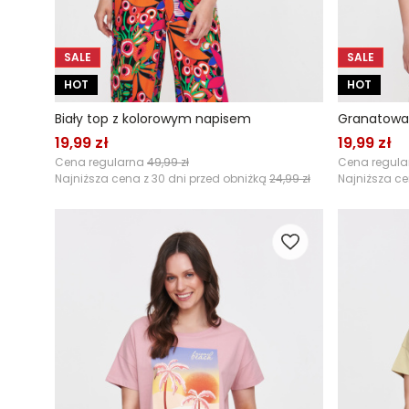
SALE
SALE
HOT
HOT
Biały top z kolorowym napisem
19,99 zł
19,99 zł
Cena regularna
49,99 zł
Cena regul
Najniższa cena z 30 dni przed obniżką
24,99 zł
Najniższa ce