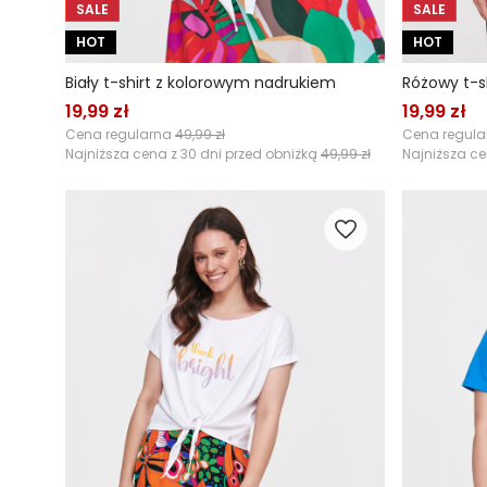
SALE
SALE
HOT
HOT
Biały t-shirt z kolorowym nadrukiem
Różowy t-s
19,99 zł
19,99 zł
Cena regularna
49,99 zł
Cena regul
Najniższa cena z 30 dni przed obniżką
49,99 zł
Najniższa ce