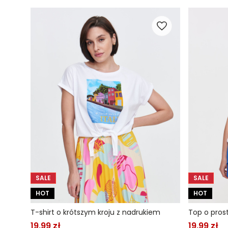
SALE
SALE
HOT
HOT
T-shirt o krótszym kroju z nadrukiem
Top o pros
19,99 zł
19,99 zł