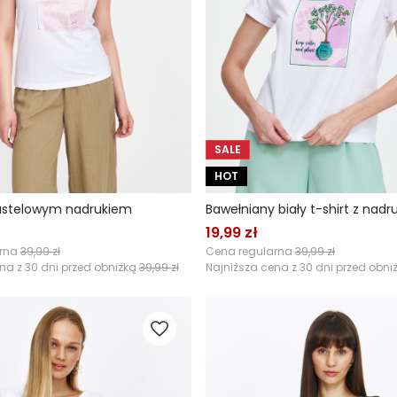
SALE
HOT
pastelowym nadrukiem
Bawełniany biały t-shirt z nad
19,99 zł
arna
39,99 zł
Cena regularna
39,99 zł
na z 30 dni przed obniżką
39,99 zł
Najniższa cena z 30 dni przed obni