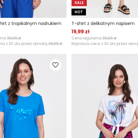
SALE
HOT
hirt z tropikalnym nadrukiem
T-shirt z delikatnym napisem
19,99 zł
arna
39,99 zł
Cena regularna
39,99 zł
na z 30 dni przed obniżką
39,99 zł
Najniższa cena z 30 dni przed obni