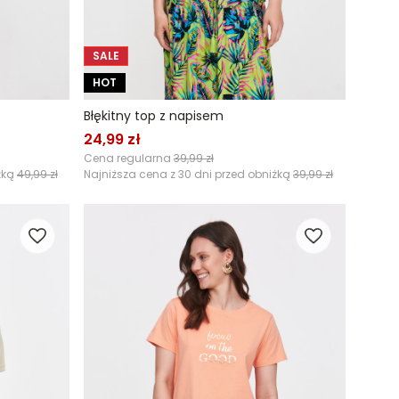
SALE
HOT
Błękitny top z napisem
24,99 zł
Cena regularna
39,99 zł
żką
49,99 zł
Najniższa cena z 30 dni przed obniżką
39,99 zł