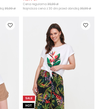
Cena regularna
39,99 zł
żką
39,99 zł
Najniższa cena z 30 dni przed obniżką
39,99 zł
SALE
HOT