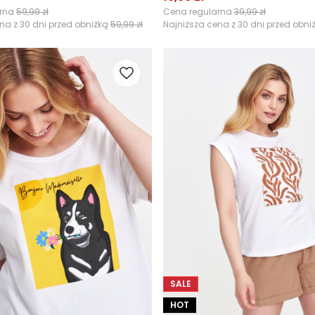
arna
59,99 zł
Cena regularna
39,99 zł
na z 30 dni przed obniżką
59,99 zł
Najniższa cena z 30 dni przed obni
SALE
HOT