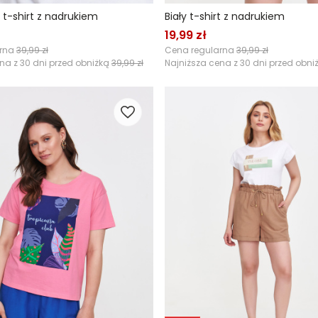
 t-shirt z nadrukiem
Biały t-shirt z nadrukiem
19,99 zł
arna
39,99 zł
Cena regularna
39,99 zł
na z 30 dni przed obniżką
39,99 zł
Najniższa cena z 30 dni przed obni