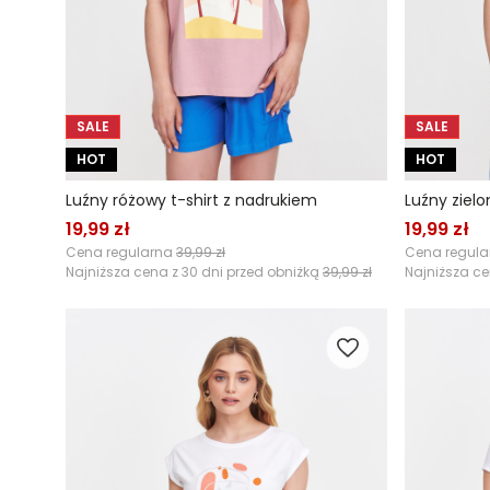
SALE
SALE
HOT
HOT
Luźny różowy t-shirt z nadrukiem
Luźny zielo
19,99 zł
19,99 zł
Cena regularna
39,99 zł
Cena regul
Najniższa cena z 30 dni przed obniżką
39,99 zł
Najniższa ce