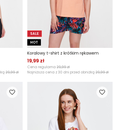
SALE
HOT
Koralowy t-shirt z krótkim rękawem
19,99 zł
Cena regularna
29,99 zł
żką
29,99 zł
Najniższa cena z 30 dni przed obniżką
29,99 zł