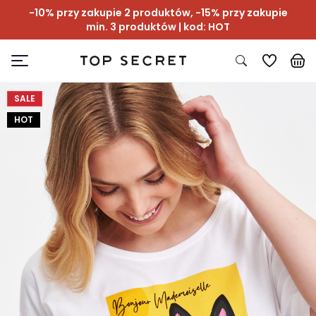
-10% przy zakupie 2 produktów, -15% przy zakupie
min. 3 produktów | kod: HOT
SALE
HOT