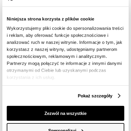
Wysyłka w 24-72h
Niniejsza strona korzysta z plików cookie
Darmowa dostawa od 149zł dla wybranych metod
Wykorzystujemy pliki cookie do spersonalizowania treści
dostawy
i reklam, aby oferować funkcje społecznościowe i
30 dni na zwrot
analizować ruch w naszej witrynie. Informacje o tym, jak
korzystasz z naszej witryny, udostępniamy partnerom
społecznościowym, reklamowym i analitycznym.
Opis produktu
Partnerzy mogą połączyć te informacje z innymi danymi
T-shirt damski Top Secret z ciekawym nadrukiem z
otrzymanymi od Ciebie lub uzyskanymi podczas
motywem psa.
korzystania z ich usług.
Ujmujący komfortem podczas użytkowania, T-shirt
damski o pełnym luzu i swobody fasonie z klasycznym
Pokaż szczegóły
krótkim rękawem, zakończonym delikatnym
przeszyciem. Posiada on okrągły dekolt wzbogacony
ozdobną lamówką wokół, a uroku dodaje mu
Zezwól na wszystkie
intrygujący oraz barwny nadruk umiejscowiony z
przodu na wysokości biustu z motywem psa. Wykonany
on został z przewiewnej oraz dobrej gatunkowo tkaniny
Spersonalizuj