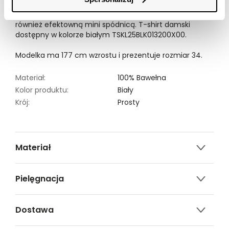
bawełnianej, świetnie uzupełniając letnią czy też
wakacyjną stylizację, zarówno z krótkimi szortami, jak i
również efektowną mini spódnicą. T-shirt damski
dostępny w kolorze białym TSKL25BLK013200X00.
Modelka ma 177 cm wzrostu i prezentuje rozmiar 34.
Materiał:
100% Bawełna
Kolor produktu:
Biały
Krój:
Prosty
Materiał
100% bawełna
Pielęgnacja
Nie czyścić chemicznie
Dostawa
Nie można wybielać i chlorować