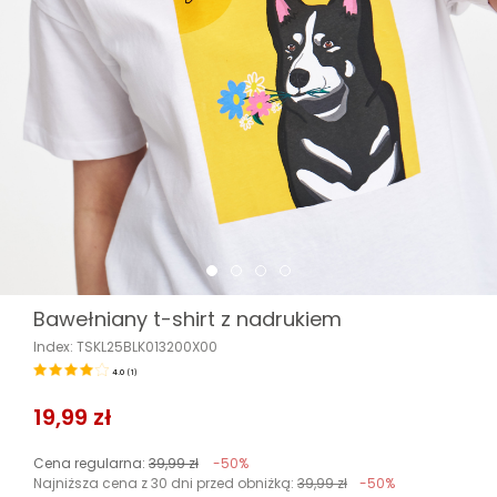
Bawełniany t-shirt z nadrukiem
Index: TSKL25BLK013200X00
4.0
(
1
)
19,99 zł
Cena regularna:
39,99 zł
-50%
Najniższa cena z 30 dni przed obniżką:
39,99 zł
-50%