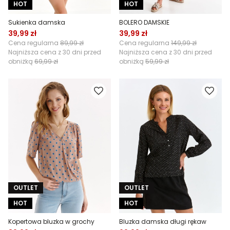
HOT
HOT
Sukienka damska
BOLERO DAMSKIE
39,99 zł
39,99 zł
Cena regularna
89,99 zł
Cena regularna
149,99 zł
Najniższa cena z 30 dni przed
Najniższa cena z 30 dni przed
obniżką
69,99 zł
obniżką
59,99 zł
OUTLET
OUTLET
HOT
HOT
Kopertowa bluzka w grochy
Bluzka damska długi rękaw