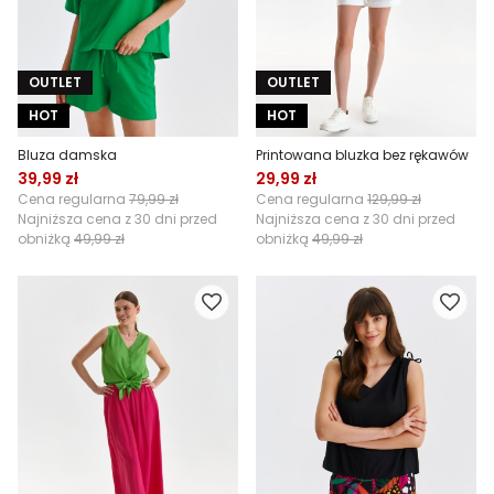
OUTLET
OUTLET
HOT
HOT
Bluza damska
Printowana bluzka bez rękawów
39,99 zł
29,99 zł
Cena regularna
79,99 zł
Cena regularna
129,99 zł
Najniższa cena z 30 dni przed
Najniższa cena z 30 dni przed
obniżką
49,99 zł
obniżką
49,99 zł