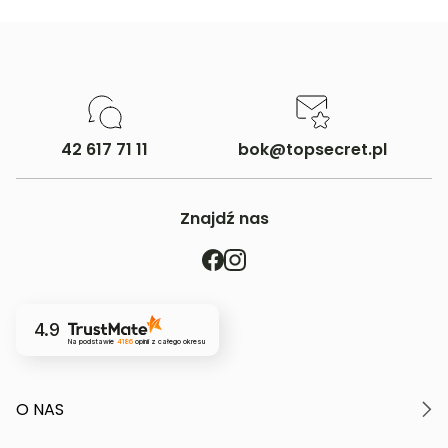
42 617 71 11
bok@topsecret.pl
Znajdź nas
4.9
Na podstawie
4186
opinii
z całego okresu
O NAS
O marce