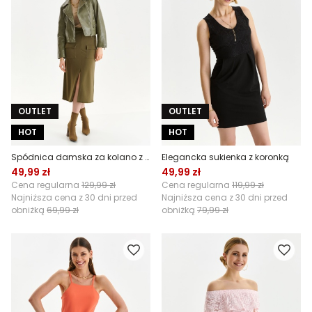
OUTLET
OUTLET
HOT
HOT
Spódnica damska za kolano z kieszeniami
Elegancka sukienka z koronką
49,99 zł
49,99 zł
Cena regularna
129,99 zł
Cena regularna
119,99 zł
Najniższa cena z 30 dni przed
Najniższa cena z 30 dni przed
obniżką
69,99 zł
obniżką
79,99 zł