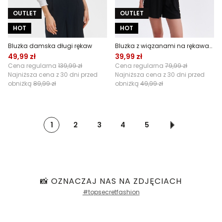
OUTLET
OUTLET
HOT
HOT
Bluzka damska długi rękaw
Bluzka z wiązanami na rękawach
49,99 zł
39,99 zł
Cena regularna
139,99 zł
Cena regularna
79,99 zł
Najniższa cena z 30 dni przed
Najniższa cena z 30 dni przed
obniżką
89,99 zł
obniżką
49,99 zł
1
2
3
4
5
📸 OZNACZAJ NAS NA ZDJĘCIACH
#topsecretfashion