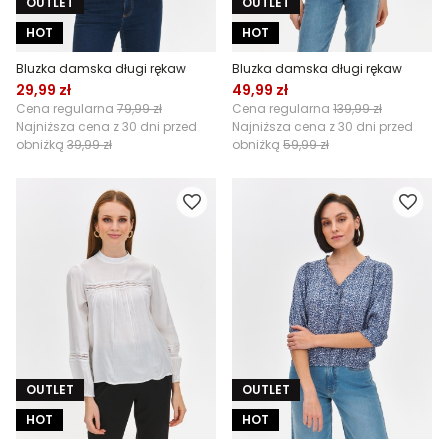
OUTLET
OUTLET
HOT
HOT
Bluzka damska długi rękaw
Bluzka damska długi rękaw
29,99 zł
49,99 zł
Cena regularna
79,99 zł
Cena regularna
139,99 zł
Najniższa cena z 30 dni przed
Najniższa cena z 30 dni przed
obniżką
39,99 zł
obniżką
59,99 zł
OUTLET
OUTLET
HOT
HOT