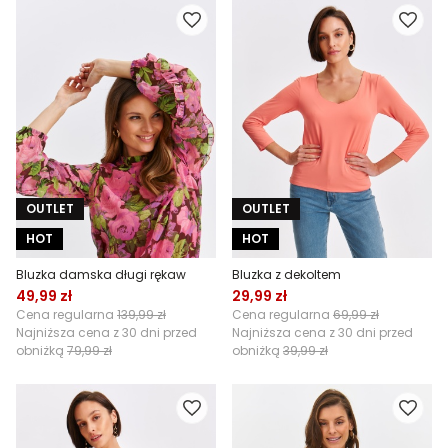
OUTLET
OUTLET
HOT
HOT
Bluzka damska długi rękaw
Bluzka z dekoltem
49,99 zł
29,99 zł
Cena regularna
139,99 zł
Cena regularna
69,99 zł
Najniższa cena z 30 dni przed
Najniższa cena z 30 dni przed
obniżką
79,99 zł
obniżką
39,99 zł