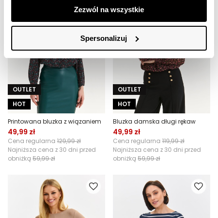
Zezwól na wszystkie
Spersonalizuj
OUTLET
OUTLET
HOT
HOT
Printowana bluzka z wiązaniem
Bluzka damska długi rękaw
49,99 zł
49,99 zł
Cena regularna
129,99 zł
Cena regularna
119,99 zł
Najniższa cena z 30 dni przed
Najniższa cena z 30 dni przed
obniżką
59,99 zł
obniżką
59,99 zł