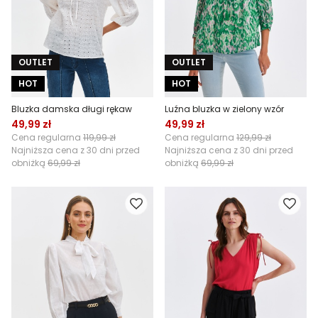
OUTLET
OUTLET
HOT
HOT
Bluzka damska długi rękaw
Luźna bluzka w zielony wzór
49,99 zł
49,99 zł
Cena regularna
119,99 zł
Cena regularna
129,99 zł
Najniższa cena z 30 dni przed
Najniższa cena z 30 dni przed
obniżką
69,99 zł
obniżką
69,99 zł