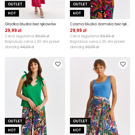
OUTLET
OUTLET
HOT
HOT
Gładka bluzka bez rękawów
Czarna bluzka damska bez rękawów
29,99 zł
29,99 zł
Cena regularna
89,99 zł
Cena regularna
59,99 zł
Najniższa cena z 30 dni przed
Najniższa cena z 30 dni przed
obniżką
44,99 zł
obniżką
39,99 zł
OUTLET
OUTLET
HOT
HOT