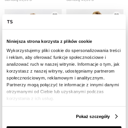
Niniejsza strona korzysta z plików cookie
Wykorzystujemy pliki cookie do spersonalizowania treści
i reklam, aby oferować funkcje społecznościowe i
analizować ruch w naszej witrynie. Informacje o tym, jak
OUTLET
OUTLET
korzystasz z naszej witryny, udostępniamy partnerom
społecznościowym, reklamowym i analitycznym.
HOT
HOT
Partnerzy mogą połączyć te informacje z innymi danymi
Bluzka damska długi rękaw
Romantyczna bluzka z bufiastymi rękawami
otrzymanymi od Ciebie lub uzyskanymi podczas
39,99 zł
39,99 zł
korzystania z ich usług.
Cena regularna
99,99 zł
Cena regularna
89,99 zł
Najniższa cena z 30 dni przed
Najniższa cena z 30 dni przed
obniżką
59,99 zł
obniżką
59,99 zł
Pokaż szczegóły