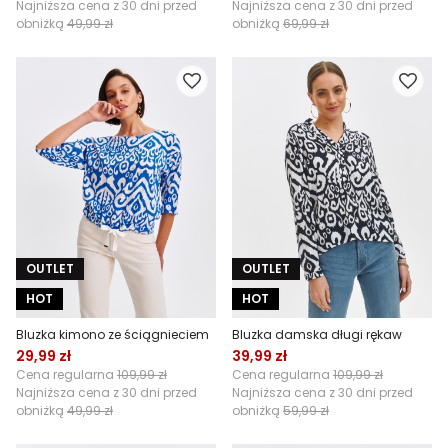
Najniższa cena z 30 dni przed
Najniższa cena z 30 dni przed
obniżką
49,99 zł
obniżką
69,99 zł
OUTLET
OUTLET
HOT
HOT
Bluzka kimono ze ściągnieciem
Bluzka damska długi rękaw
29,99 zł
39,99 zł
Cena regularna
109,99 zł
Cena regularna
109,99 zł
Najniższa cena z 30 dni przed
Najniższa cena z 30 dni przed
obniżką
49,99 zł
obniżką
59,99 zł