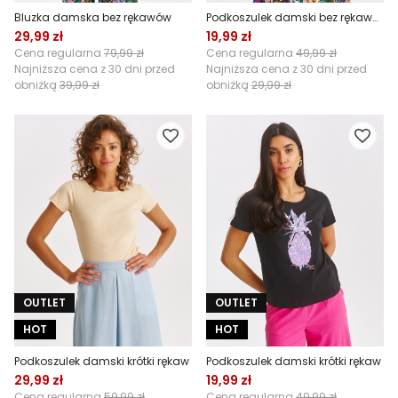
Bluzka damska bez rękawów
Podkoszulek damski bez rękawów
29,99 zł
19,99 zł
Cena regularna
79,99 zł
Cena regularna
49,99 zł
Najniższa cena z 30 dni przed
Najniższa cena z 30 dni przed
obniżką
39,99 zł
obniżką
29,99 zł
OUTLET
OUTLET
HOT
HOT
Podkoszulek damski krótki rękaw
Podkoszulek damski krótki rękaw
29,99 zł
19,99 zł
Cena regularna
59,99 zł
Cena regularna
49,99 zł