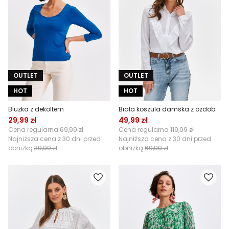
OUTLET
OUTLET
HOT
HOT
Bluzka z dekoltem
Biała koszula damska z ozdobną falbaną
29,99 zł
49,99 zł
Cena regularna
69,99 zł
Cena regularna
119,99 zł
Najniższa cena z 30 dni przed
Najniższa cena z 30 dni przed
obniżką
39,99 zł
obniżką
69,99 zł