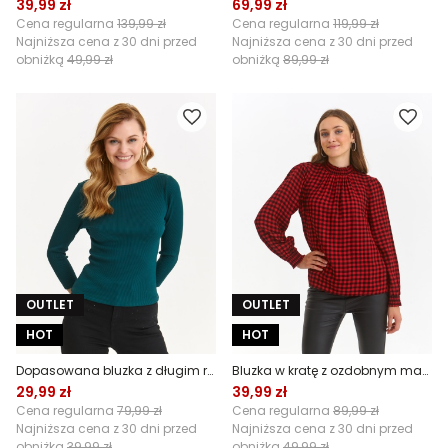
39,99 zł
69,99 zł
Cena regularna
139,99 zł
Cena regularna
119,99 zł
Najniższa cena z 30 dni przed
Najniższa cena z 30 dni przed
obniżką
49,99 zł
obniżką
89,99 zł
OUTLET
OUTLET
HOT
HOT
Dopasowana bluzka z długim rękawem
Bluzka w kratę z ozdobnym mankietem i golfem
29,99 zł
39,99 zł
Cena regularna
79,99 zł
Cena regularna
89,99 zł
Najniższa cena z 30 dni przed
Najniższa cena z 30 dni przed
obniżką
39,99 zł
obniżką
49,99 zł