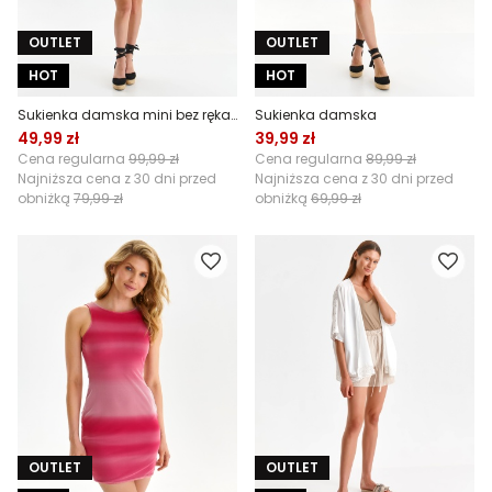
OUTLET
OUTLET
HOT
HOT
Sukienka damska mini bez rękawów
Sukienka damska
49,99 zł
39,99 zł
Cena regularna
99,99 zł
Cena regularna
89,99 zł
Najniższa cena z 30 dni przed
Najniższa cena z 30 dni przed
obniżką
79,99 zł
obniżką
69,99 zł
OUTLET
OUTLET