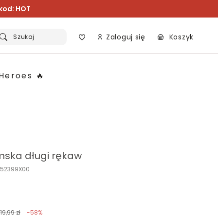
 kod: HOT
Zaloguj się
Koszyk
Szukaj
Heroes 🔥
mska długi rękaw
K152399X00
119,99 zł
-58%