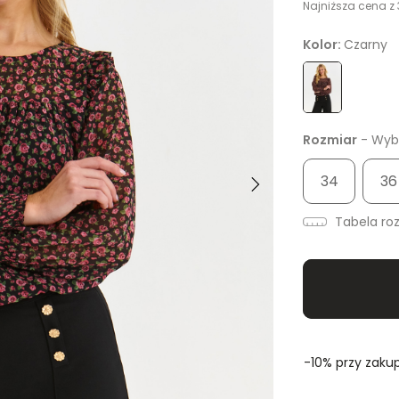
Najniższa cena z 
Kolor:
Czarny
Rozmiar
- Wybi
34
36
Tabela ro
-10% przy zakup