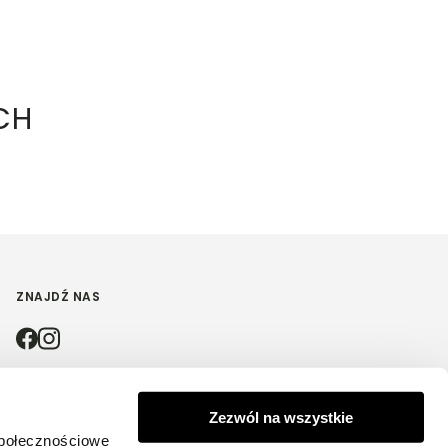
CH
ZNAJDŹ NAS
4.9
Zezwól na wszystkie
społecznościowe