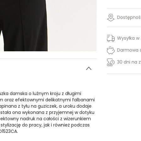
Dostępność
Wysyłka w
Darmowa d
30 dni na 
zka damska o luźnym kroju z długimi
m oraz efektownymi delikatnymi falbanami
apinana z tyłu na guziczek, a uroku dodaje
Została ona wykonana z przyjemnej w dotyku
ektowny nadruk na całości z wizerunkiem
tylizację do pracy, jak i również podczas
BD1523CA.