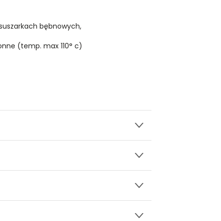
 suszarkach bębnowych,
onne (temp. max 110° c)
wy.