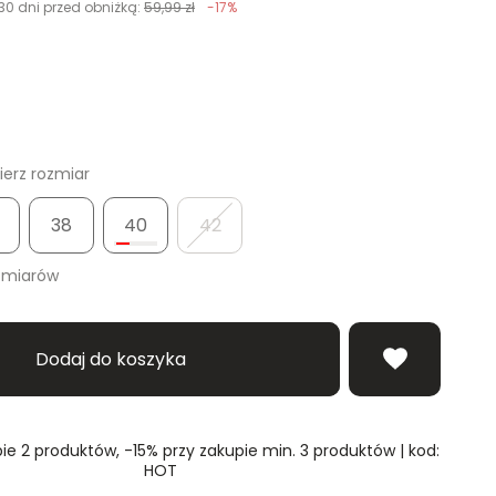
30 dni przed obniżką:
59,99 zł
-17%
erz rozmiar
38
40
42
zmiarów
Dodaj do koszyka
ie 2 produktów, -15% przy zakupie min. 3 produktów | kod:
HOT