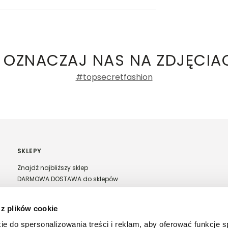
ły 3, 30-741 Kraków -
Kontakt
.in. Żabka, Dino, Kaufland, Lidl, Shell) -
 damskie
a recenzji
 OZNACZAJ NAS NA ZDJĘCIA
#topsecretfashion
SKLEPY
Znajdź najbliższy sklep
DARMOWA DOSTAWA do sklepów
Franczyza Top Secret
Regulamin sprzedaży w salonach stacjonarnych
 z plików cookie
ie do spersonalizowania treści i reklam, aby oferować funkcje 