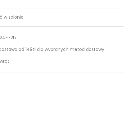
 w salonie
 24-72h
ostawa od 149zł dla wybranych metod dostawy
zwrot