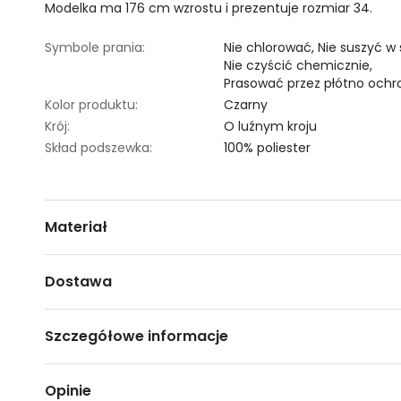
Modelka ma 176 cm wzrostu i prezentuje rozmiar 34.
Symbole prania:
Nie chlorować,
Nie suszyć w
Nie czyścić chemicznie,
Prasować przez płótno ochr
Kolor produktu:
Czarny
Krój:
O luźnym kroju
Skład podszewka:
100% poliester
Materiał
100% POLIESTER
Dostawa
Darmowa dostawa od 149zł dla wybranych metod dosta
Szczegółowe informacje
GWARANTOWANA WYSYŁKA w 48 godzin.
*95% zamówień realizujemy w 24 godziny.
Nazwa produktu:
Bluzka damska długi rękaw
Opinie
Kod produktu:
TSKS24BLK152399X00