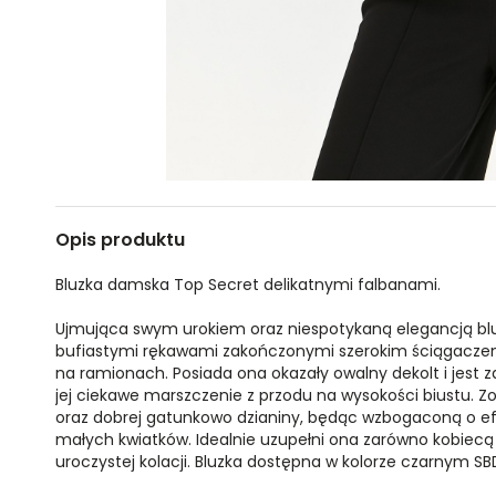
Opis produktu
Bluzka damska Top Secret delikatnymi falbanami.
Ujmująca swym urokiem oraz niespotykaną elegancją blu
bufiastymi rękawami zakończonymi szerokim ściągacze
na ramionach. Posiada ona okazały owalny dekolt i jest z
jej ciekawe marszczenie z przodu na wysokości biustu. 
oraz dobrej gatunkowo dzianiny, będąc wzbogaconą o ef
małych kwiatków. Idealnie uzupełni ona zarówno kobiecą s
uroczystej kolacji. Bluzka dostępna w kolorze czarnym S