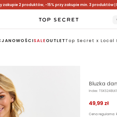
y zakupie 2 produktów, -15% przy zakupie min. 3 produktów |
CJA
NOWOŚCI
SALE
OUTLET
Top Secret x Local 
Bluzka da
Index: TSKS24BL
49,99 zł
Cena regularna: