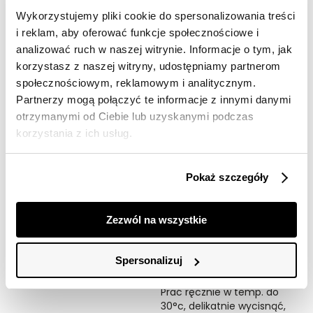
Opis produktu
Wykorzystujemy pliki cookie do spersonalizowania treści
i reklam, aby oferować funkcje społecznościowe i
Czapka damska Top Secret z efektownym grubym
analizować ruch w naszej witrynie. Informacje o tym, jak
prążkiem.
korzystasz z naszej witryny, udostępniamy partnerom
Wygodna podczas użytkowania czapka damska o kroju
społecznościowym, reklamowym i analitycznym.
dopasowanym do kobiecej głowy, która stanowi dla niej
Partnerzy mogą połączyć te informacje z innymi danymi
skuteczną ochronę przed zimnem oraz wiatrem.
otrzymanymi od Ciebie lub uzyskanymi podczas
Posiada ona efektowny gruby prążek na całości oraz
korzystania z ich usług.
szerokie podwinięcie u dołu i wykonana została z
przyjemnej w dotyku oraz trwałej tkaniny z przewagą
akrylu. Jest ona cenionym za swe ciepło oraz miękkość
elementem każdej kobiecej garderoby w okresie
Pokaż szczegóły
jesiennym czy też zimowym. Czapka damska dostępna
w kolorze jasnej zieleni TSKW24CZA063090X00.
Zezwól na wszystkie
Symbole prania:
Nie chlorować,
Nie suszyć w suszarkach
Spersonalizuj
bębnowych,
Nie czyścić chemicznie,
Prać ręcznie w temp. do
30°c, delikatnie wycisnąć,