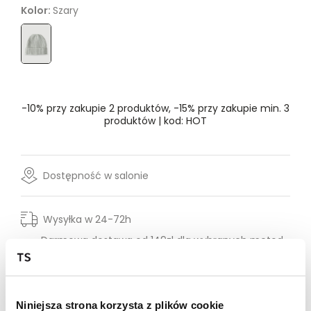
Kolor:
Szary
Rozmiar
- Wybierz rozmiar
ONE SIZE
-10% przy zakupie 2 produktów, -15% przy zakupie min. 3
produktów | kod: HOT
Dostępność w salonie
Wysyłka w 24-72h
Darmowa dostawa od 149zł dla wybranych metod
dostawy
30 dni na zwrot
Niniejsza strona korzysta z plików cookie