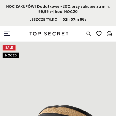
NOC ZAKUPÓW | Dodatkowe -20% przy zakupie za min.
99,99 zł | kod: NOC20
JESZCZE TYLKO:
02
h
07
m
56
s
SALE
NOC20