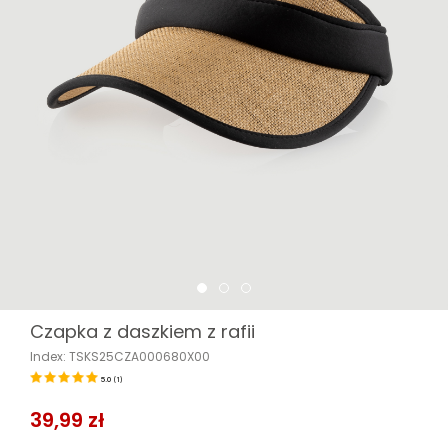
Czapka z daszkiem z rafii
Index: TSKS25CZA000680X00
5.0
(
1
)
39,99 zł