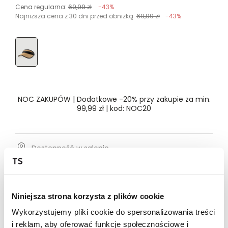
Cena regularna:
69,99 zł
-43%
Najniższa cena z 30 dni przed obniżką:
69,99 zł
-43%
Rozmiar
- Wybierz rozmiar
ONE SIZE
NOC ZAKUPÓW | Dodatkowe -20% przy zakupie za min.
99,99 zł | kod: NOC20
Dostępność w salonie
Wysyłka w 24-72h
Darmowa dostawa od 149zł dla wybranych metod
Niniejsza strona korzysta z plików cookie
dostawy
Wykorzystujemy pliki cookie do spersonalizowania treści
30 dni na zwrot
i reklam, aby oferować funkcje społecznościowe i