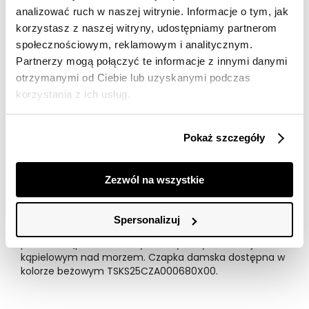
analizować ruch w naszej witrynie. Informacje o tym, jak
korzystasz z naszej witryny, udostępniamy partnerom
Opis produktu
społecznościowym, reklamowym i analitycznym.
Partnerzy mogą połączyć te informacje z innymi danymi
Czapka damska Top Secret z efektownym daszkiem z
rafii.
otrzymanymi od Ciebie lub uzyskanymi podczas
korzystania z ich usług.
Urzekająca swym niecodziennym stylem oraz wieloma
możliwościami praktycznego zastosowania, czapka
damska z efektownym daszkiem z rafii oraz
Pokaż szczegóły
zaokrągleniem wraz z delikatnym ściegiem wokół.
Posiada ona możliwość regulacji obwodu zapięcia i
doskonale sprawdzi się jako uzupełnienie przeróżnych
Zezwól na wszystkie
kobiecych pomysłów na niecodzienną stylizację w
okresie letnim bądź wakacyjnym. Może być ona z
powodzeniem stosowana zarówno jako niewielki
Spersonalizuj
element wzbogacający strój sportowy, jak i też
podczas kąpieli słonecznych zażywanych w stroju
kąpielowym nad morzem. Czapka damska dostępna w
kolorze beżowym TSKS25CZA000680X00.