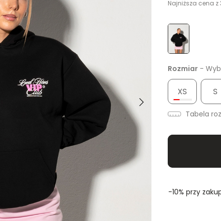
Najniższa cena z 
Rozmiar
- Wybi
XS
S
Tabela ro
-10% przy zakup