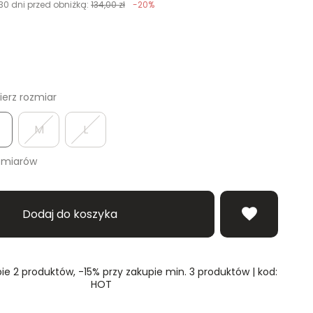
30 dni przed obniżką:
134,00 zł
-20%
erz rozmiar
M
L
zmiarów
Dodaj do koszyka
ie 2 produktów, -15% przy zakupie min. 3 produktów | kod:
HOT