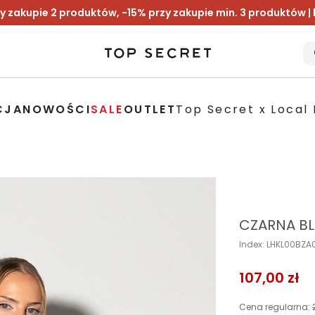
y zakupie 2 produktów, -15% przy zakupie min. 3 produktów |
CJA
NOWOŚCI
SALE
OUTLET
Top Secret x Local 
CZARNA BL
Index: LHKL00BZ
107,00 zł
Cena regularna: