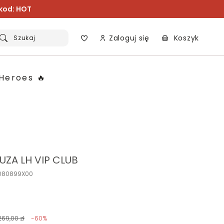
 kod: HOT
Zaloguj się
Koszyk
Szukaj
Heroes 🔥
UZA LH VIP CLUB
A080899X00
269,00 zł
-60%