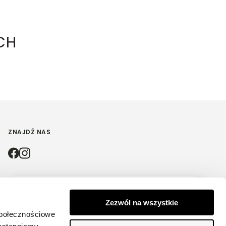
CH
ZNAJDŹ NAS
4.9
Zezwól na wszystkie
Na podstawie
4212
opinii
z całego okresu
społecznościowe