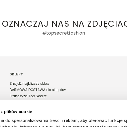
ły 3, 30-741 Kraków -
Kontakt
.in. Żabka, Dino, Kaufland, Lidl, Shell) -
damskie
a recenzji
 OZNACZAJ NAS NA ZDJĘCIA
#topsecretfashion
SKLEPY
Znajdź najbliższy sklep
DARMOWA DOSTAWA do sklepów
Franczyza Top Secret
Regulamin sprzedaży w salonach stacjonarnych
 z plików cookie
ie do spersonalizowania treści i reklam, aby oferować funkcje 