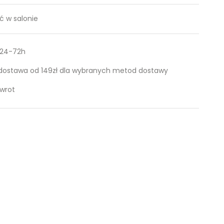
 w salonie
 24-72h
ostawa od 149zł dla wybranych metod dostawy
zwrot