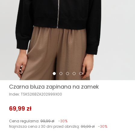
Czarna bluza zapinana na zamek
Index: TSKS26BZA202999X00
69,99 zł
Cena regularna:
99,99 zł
-30%
Najniższa cena z 30 dni przed obniżką:
99,99 zł
-30%