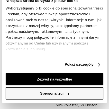
Niniejsza strona korzysta z plików cookie
dostawy
Wykorzystujemy pliki cookie do spersonalizowania treści
30 dni na zwrot
i reklam, aby oferować funkcje społecznościowe i
analizować ruch w naszej witrynie. Informacje o tym, jak
Opis produktu
korzystasz z naszej witryny, udostępniamy partnerom
społecznościowym, reklamowym i analitycznym.
Czarna bluza zapinana na zamek to uniwersalny i
Partnerzy mogą połączyć te informacje z innymi danymi
stylowy element garderoby, który doskonale sprawdzi
otrzymanymi od Ciebie lub uzyskanymi podczas
się w codziennych stylizacjach. Klasyczny czarny kolor
korzystania z ich usług.
nadaje jej ponadczasowego charakteru, a praktyczne
zamknięcie na zamek ułatwia zakładanie i
zdejmowanie. Bluza posiada ściągacze przy
Pokaż szczegóły
mankietach oraz u dołu, co zwiększa wygodę
użytkowania i dopasowanie do sylwetki. Idealna na
chłodniejsze dni, sprawdzi się zarówno w casualowych,
Zezwól na wszystkie
jak i sportowych zestawieniach.
Modelka ma 177 cm. wzrostu i prezentuje rozmiar 36.
Spersonalizuj
Materiał:
45% Bawełna,
50% Poliester,
5% Elastan