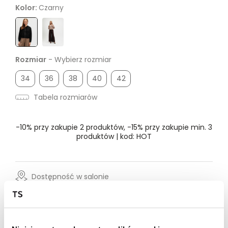
Kolor:
Czarny
Rozmiar
- Wybierz rozmiar
34
36
38
40
42
Tabela rozmiarów
-10% przy zakupie 2 produktów, -15% przy zakupie min. 3
produktów | kod: HOT
Dostępność w salonie
Wysyłka w 24-72h
Darmowa dostawa od 149zł dla wybranych metod