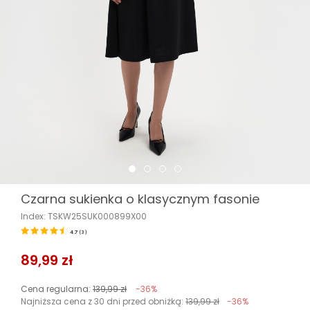
Czarna sukienka o klasycznym fasonie
Index: TSKW25SUK000899X00
4.7
(
3
)
89,99 zł
Cena regularna:
139,99 zł
-36%
Najniższa cena z 30 dni przed obniżką:
139,99 zł
-36%