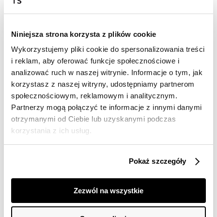
Wysyłka w 24-72h
Darmowa dostawa od 149zł dla wybranych metod
dostawy
Niniejsza strona korzysta z plików cookie
30 dni na zwrot
Wykorzystujemy pliki cookie do spersonalizowania treści
i reklam, aby oferować funkcje społecznościowe i
Opis produktu
analizować ruch w naszej witrynie. Informacje o tym, jak
korzystasz z naszej witryny, udostępniamy partnerom
Sukienka damska Top Secret o delikatnie
społecznościowym, reklamowym i analitycznym.
rozkloszowanym fasonie.
Partnerzy mogą połączyć te informacje z innymi danymi
Ceniona za swój klasyczny styl oraz dużą wygodę w
otrzymanymi od Ciebie lub uzyskanymi podczas
trakcie użytkowania, prosta sukienka damska o
korzystania z ich usług.
delikatnie rozkloszowanym fasonie, z praktycznym
cienkim paskiem w talii, który podkreśla smukłość
kobiecej sylwetki. Posiada ona okrągły dekolt wraz z
Pokaż szczegóły
ozdobną lamówką wokół oraz krótkie rękawy
zakończone przeszyciem. Wykonana ona została z
delikatnej oraz przyjemnej w dotyku dzianiny, będąc
Zezwól na wszystkie
cenioną za swą miękkość oraz gładkość. Ma ona wiele
możliwości praktycznego zastosowania, będąc
odpowiednim wyborem zarówno dla stylizacji podczas