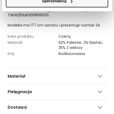
Spersonalizuj
rodzinnej kolacji, jak i również służbowego bankietu.
Sukienka damska dostępna w kolorze czarnym
TSKW25SUK000899X00.
Modelka ma 177 cm wzrostu i prezentuje rozmiar 34.
Kolor produktu:
Czarny
Materiał:
62% Poliester,
3% Elastan,
35% Z wiskozy
Krój:
Rozkloszowana
Materiał
62% poliester, 35% wiskoza, 3% elastan
Pielęgnacja
Prać w temp. do 30°c, proces delikatny
Dostawa
Nie czyścić chemicznie