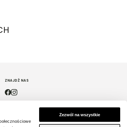
CH
ZNAJDŹ NAS
4.9
Zezwól na wszystkie
społecznościowe
Na podstawie
4174
opinii
z całego okresu