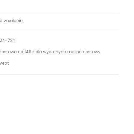
 w salonie
 24-72h
ostawa od 149zł dla wybranych metod dostawy
zwrot