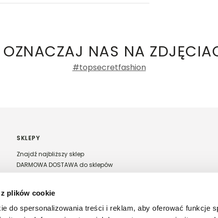
ły 3, 30-741 Kraków -
Kontakt
.in. Żabka, Dino, Kaufland, Lidl, Shell) -
ki damskie
a recenzji
 OZNACZAJ NAS NA ZDJĘCIA
#topsecretfashion
SKLEPY
Znajdź najbliższy sklep
DARMOWA DOSTAWA do sklepów
Franczyza Top Secret
Regulamin sprzedaży w salonach stacjonarnych
 z plików cookie
ie do spersonalizowania treści i reklam, aby oferować funkcje 