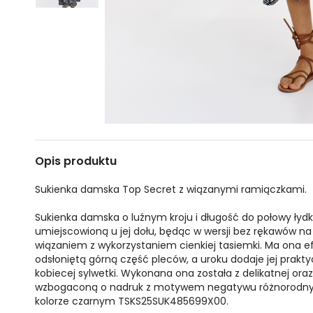
Opis produktu
Sukienka damska Top Secret z wiązanymi ramiączkami.
Sukienka damska o luźnym kroju i długość do połowy łydk
umiejscowioną u jej dołu, będąc w wersji bez rękawów 
wiązaniem z wykorzystaniem cienkiej tasiemki. Ma ona efe
odsłoniętą górną część pleców, a uroku dodaje jej prakt
kobiecej sylwetki. Wykonana ona została z delikatnej ora
wzbogaconą o nadruk z motywem negatywu różnorodnych
kolorze czarnym TSKS25SUK485699X00.