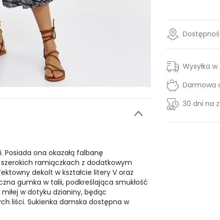
Dostępność
Wysyłka w
Darmowa d
30 dni na 
i. Posiada ona okazałą falbanę
na szerokich ramiączkach z dodatkowym
ktowny dekolt w kształcie litery V oraz
yczna gumka w talii, podkreślająca smukłość
z miłej w dotyku dzianiny, będąc
 liści. Sukienka damska dostępna w