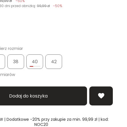
99,99 zł
-50%
30 dni przed obniżką:
99,99 zł
-50%
erz rozmiar
38
40
42
zmiarów
Dodaj do koszyka
| Dodatkowe -20% przy zakupie za min. 99,99 zł | kod:
NOC20