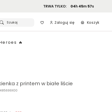
TRWA TYLKO:
04
h
45
m
56
s
Zaloguj się
Koszyk
Szukaj
Heroes 🔥
ienka z printem w białe liście
K485699X00