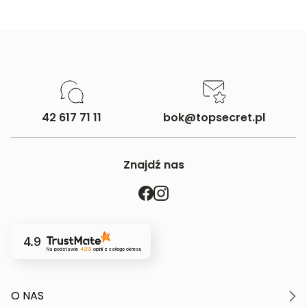
42 617 71 11
bok@topsecret.pl
Znajdź nas
4.9
Na podstawie
4213
opinii
z całego okresu
O NAS