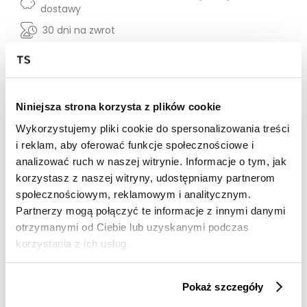
dostawy
30 dni na zwrot
Opis produktu
Czarne spodnie materiałowe to połączenie stylu i
Niniejsza strona korzysta z plików cookie
wygody. Model charakteryzuje się klasycznym czarnym
kolorem, co sprawia, że są uniwersalnym elementem
Wykorzystujemy pliki cookie do spersonalizowania treści
garderoby, idealnym zarówno do pracy, jak i na
i reklam, aby oferować funkcje społecznościowe i
wieczorne wyjścia. Krój spodni jest elegancki, co w
analizować ruch w naszej witrynie. Informacje o tym, jak
połączeniu z wysokiej jakości materiałem, stwarza
korzystasz z naszej witryny, udostępniamy partnerom
idealną propozycję na chłodniejsze dni.
społecznościowym, reklamowym i analitycznym.
Partnerzy mogą połączyć te informacje z innymi danymi
Kolor produktu:
Czarny
otrzymanymi od Ciebie lub uzyskanymi podczas
Materiał:
62% Poliester,
3% Elastan,
35% Z wiskozy
korzystania z ich usług.
Krój:
Rozszerzane
Pokaż szczegóły