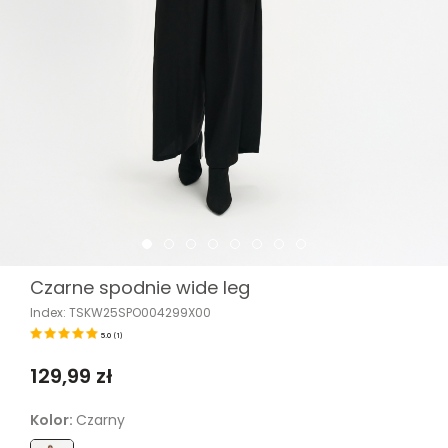
Czarne spodnie wide leg
Index: TSKW25SPO004299X00
5.0
(
1
)
129,99 zł
Kolor:
Czarny