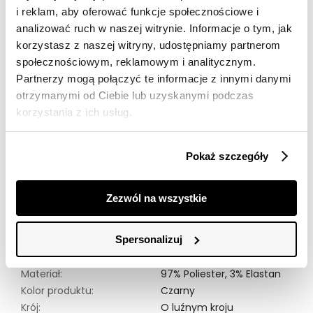
i reklam, aby oferować funkcje społecznościowe i
30 dni na zwrot
analizować ruch w naszej witrynie. Informacje o tym, jak
korzystasz z naszej witryny, udostępniamy partnerom
Opis produktu
społecznościowym, reklamowym i analitycznym.
Partnerzy mogą połączyć te informacje z innymi danymi
Eleganckie czarne spodnie typu wide leg to doskonały
otrzymanymi od Ciebie lub uzyskanymi podczas
wybór dla kobiet ceniących zarówno styl, jak i komfort.
korzystania z ich usług.
Wykonane z mieszanki materiałów, zapewniają
swobodę ruchów i doskonale układają się na sylwetce.
Ich klasyczny czarny kolor dodaje uniwersalności,
Pokaż szczegóły
pozwalając na łatwe zestawianie z różnymi
elementami garderoby. Idealne do eleganckich
stylizacji czy codziennych, bardziej casualowych
Zezwól na wszystkie
zestawień, czarne spodnie wide leg stanowią niezbędny
element każdej kobiecej szafy.
Spersonalizuj
Modelka ma 179 cm. wzrostu i prezentuje rozmiar 36.
Materiał:
97% Poliester,
3% Elastan
Kolor produktu:
Czarny
Krój:
O luźnym kroju