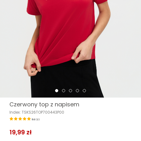
Czerwony top z napisem
Index: TSKS26TOP700443P00
5.0
(
2
)
19,99 zł