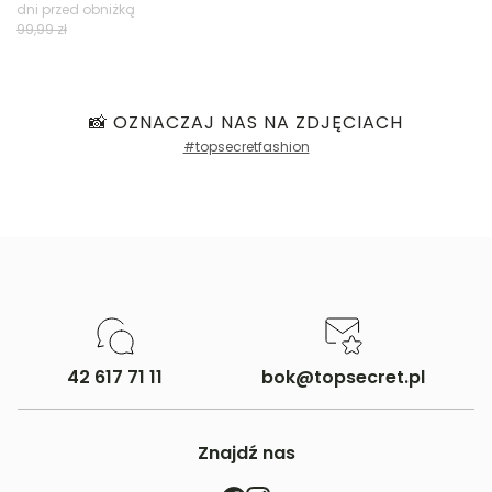
dni przed obniżką
Filtry
99,99 zł
📸 OZNACZAJ NAS NA ZDJĘCIACH
#topsecretfashion
42 617 71 11
bok@topsecret.pl
Znajdź nas