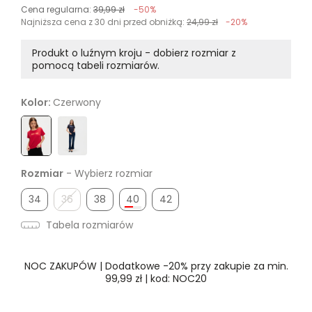
Cena regularna:
39,99 zł
-50%
Najniższa cena z 30 dni przed obniżką:
24,99 zł
-20%
Produkt o luźnym kroju - dobierz rozmiar z
pomocą tabeli rozmiarów.
Kolor:
Czerwony
Rozmiar
- Wybierz rozmiar
34
36
38
40
42
Tabela rozmiarów
NOC ZAKUPÓW | Dodatkowe -20% przy zakupie za min.
99,99 zł | kod: NOC20