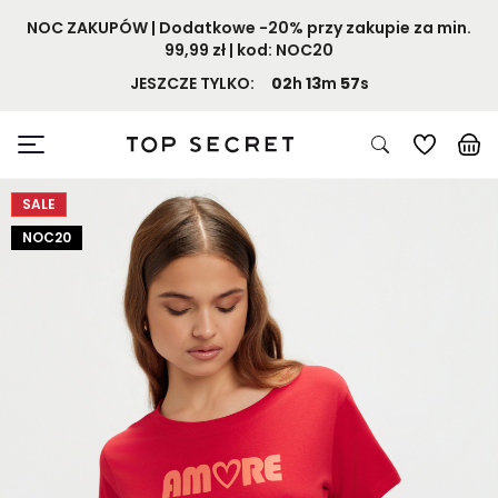
NOC ZAKUPÓW | Dodatkowe -20% przy zakupie za min.
99,99 zł | kod: NOC20
JESZCZE TYLKO:
02
h
13
m
57
s
SALE
NOC20