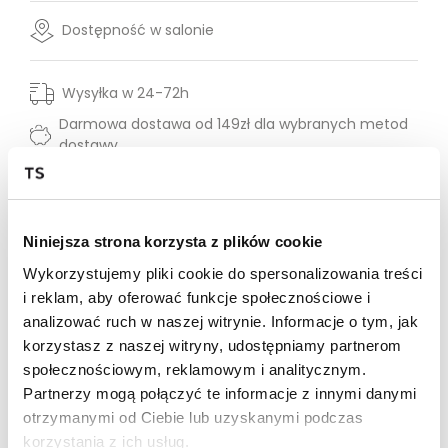
Dostępność w salonie
Wysyłka w 24-72h
Darmowa dostawa od 149zł dla wybranych metod
dostawy
30 dni na zwrot
Opis produktu
Niniejsza strona korzysta z plików cookie
Wykorzystujemy pliki cookie do spersonalizowania treści
Stylowy czerwony top z napisem "AMORE" to idealna
i reklam, aby oferować funkcje społecznościowe i
propozycja dla miłośniczek mody, ceniących sobie
komfort i jakość. Wykonany ze 100% bawełny,
analizować ruch w naszej witrynie. Informacje o tym, jak
gwarantuje wygodę noszenia i przewiewność. Luźny krój
korzystasz z naszej witryny, udostępniamy partnerom
sprawia, że jest to produkt uniwersalny i pasujący do
społecznościowym, reklamowym i analitycznym.
wielu stylizacji. Ten model to doskonały wybór na co
Partnerzy mogą połączyć te informacje z innymi danymi
dzień, który doda Twoim stylizacjom wyjątkowego
otrzymanymi od Ciebie lub uzyskanymi podczas
charakteru.
korzystania z ich usług.