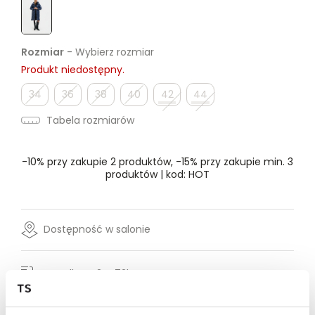
Rozmiar
- Wybierz rozmiar
Produkt niedostępny.
34
36
38
40
42
44
Tabela rozmiarów
-10% przy zakupie 2 produktów, -15% przy zakupie min. 3
produktów | kod: HOT
Dostępność w salonie
Wysyłka w 24-72h
Darmowa dostawa od 149zł dla wybranych metod
dostawy