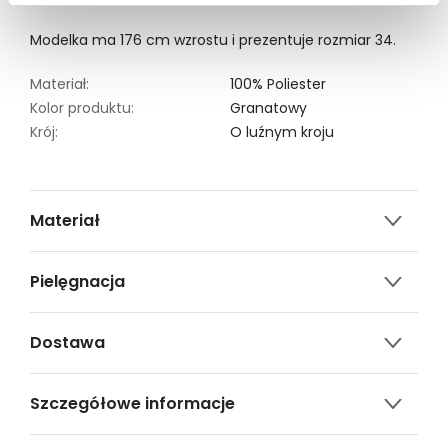
Modelka ma 176 cm wzrostu i prezentuje rozmiar 34.
Materiał:
100% Poliester
Kolor produktu:
Granatowy
Krój:
O luźnym kroju
Materiał
100% poliester
Pielęgnacja
Nie czyścić chemicznie
Dostawa
Nie suszyć w suszarce. Suszyć w pozycji poziomej
Darmowa dostawa od 149zł dla wybranych metod
Nie prasować
Szczegółowe informacje
dostawy.
Prać w temperaturze 30 °C z zachowaniem
GWARANTOWANA WYSYŁKA w 48 godzin.
Nazwa produktu:
Długa granatowa kurtka z