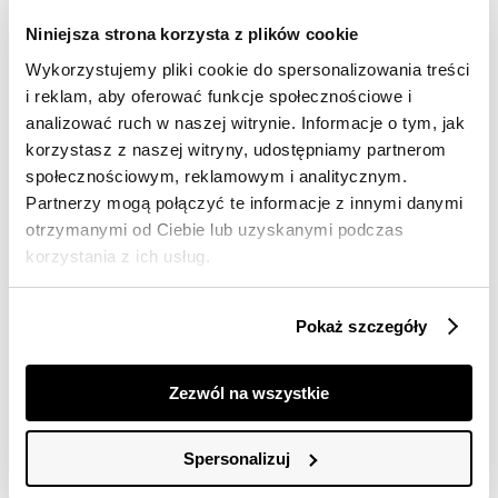
30 dni na zwrot
Niniejsza strona korzysta z plików cookie
Wykorzystujemy pliki cookie do spersonalizowania treści
Opis produktu
i reklam, aby oferować funkcje społecznościowe i
analizować ruch w naszej witrynie. Informacje o tym, jak
Kurtka damska Top Secret długa z praktycznym
korzystasz z naszej witryny, udostępniamy partnerom
kapturem.
społecznościowym, reklamowym i analitycznym.
Partnerzy mogą połączyć te informacje z innymi danymi
Ceniona za pełen prostoty styl oraz duży komfort
otrzymanymi od Ciebie lub uzyskanymi podczas
podczas codziennego użytkowania, długa kurtka
damska w wersji ocieplanej, która doskonale sprawdzi
korzystania z ich usług.
się szczególnie w czasie chłodnych oraz mroźnych dni.
Posiada ona proste długie rękawy zakończone
wewnętrznym ściągaczem oraz efektowny kaptur,
Pokaż szczegóły
skutecznie chroniący przed deszczem oraz wiatrem.
Jest ona zapinana z przodu na metalowy suwak, a po
bokach ma praktyczne kieszenie, również z zapięciem
Zezwól na wszystkie
na suwak. Uroku dodaje jej efektowne pikowanie w
jodełkę na całości oraz wykonanie z przyjemnej w
dotyku oraz delikatnie połyskującej dzianiny. Kurtka
Spersonalizuj
damska dostępna w kolorze granatowym
TSKZ25KUR000158X00.