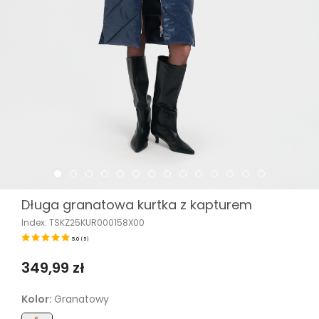
Długa granatowa kurtka z kapturem
Index: TSKZ25KUR000158X00
5.0
(
5
)
349,99 zł
Kolor:
Granatowy