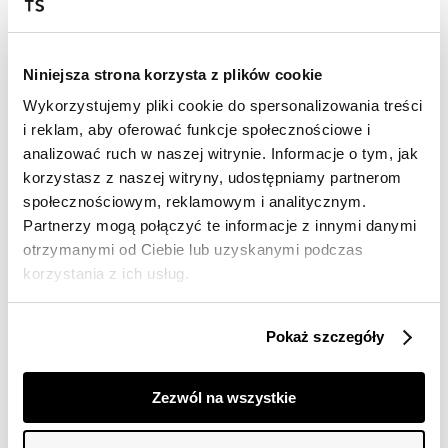
Dostępność w salonie
Niniejsza strona korzysta z plików cookie
Wysyłka w 24-72h
Wykorzystujemy pliki cookie do spersonalizowania treści
Darmowa dostawa od 149zł dla wybranych metod
i reklam, aby oferować funkcje społecznościowe i
dostawy
analizować ruch w naszej witrynie. Informacje o tym, jak
30 dni na zwrot
korzystasz z naszej witryny, udostępniamy partnerom
społecznościowym, reklamowym i analitycznym.
Partnerzy mogą połączyć te informacje z innymi danymi
Opis produktu
otrzymanymi od Ciebie lub uzyskanymi podczas
korzystania z ich usług.
Top damski Top Secret na efektownych ramiączkach.
Przepełniony niecodziennym komfortem podczas
Pokaż szczegóły
użytkowania oraz wieloma możliwościami
praktycznego zastosowania, top damski w wersji
dopasowanej, który podkreśla walory oraz smukłość
Zezwól na wszystkie
kobiecej sylwetki. Posiada on efektowne lekko szersze
ramiączka oraz okrągły dekolt, wzbogacony ozdobną
lamówką, a uroku dodaje mu odsłonięta górna część