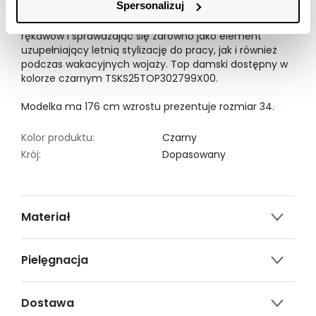
Spersonalizuj
pleców. Wykonany on został z dobrej gatunkowo oraz
przyjemnej w dotyku dzianiny, będąc w wersji bez
rękawów i sprawdzając się zarówno jako element
uzupełniający letnią stylizację do pracy, jak i również
podczas wakacyjnych wojaży. Top damski dostępny w
kolorze czarnym TSKS25TOP302799X00.
Modelka ma 176 cm wzrostu prezentuje rozmiar 34.
Kolor produktu:
Czarny
Krój:
Dopasowany
Materiał
95% bawełna, 5% elastan
Pielęgnacja
Nie czyścić chemicznie
Dostawa
Nie można wybielać i chlorować