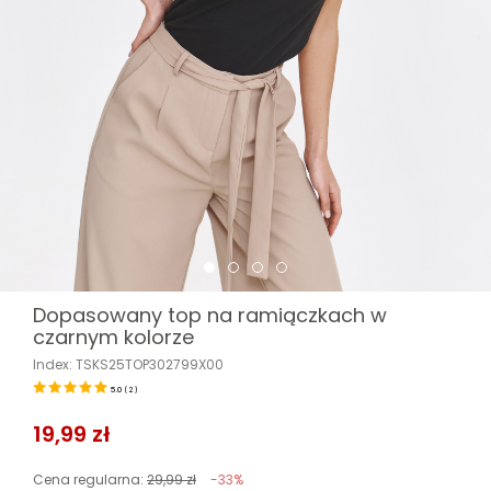
Dopasowany top na ramiączkach w
czarnym kolorze
Index: TSKS25TOP302799X00
5.0
(
2
)
19,99 zł
Cena regularna:
29,99 zł
-33%