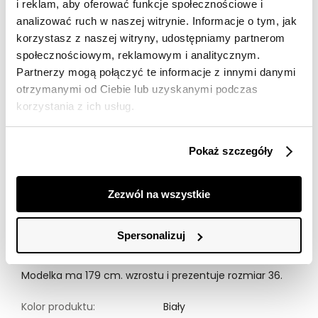
i reklam, aby oferować funkcje społecznościowe i
30 dni na zwrot
analizować ruch w naszej witrynie. Informacje o tym, jak
korzystasz z naszej witryny, udostępniamy partnerom
społecznościowym, reklamowym i analitycznym.
Opis produktu
Partnerzy mogą połączyć te informacje z innymi danymi
otrzymanymi od Ciebie lub uzyskanymi podczas
Poznaj elegancką koszulę w groszki, która łączy
klasyczną elegancję z nutą nowoczesności. Wykonana
korzystania z ich usług.
z wysokiej jakości materiału, jest nie tylko stylowa, ale
także komfortowa w noszeniu. Subtelny wzór w groszki
dodaje jej charakteru, idealnie komponując się z
Pokaż szczegóły
jednolitą bielą tkaniny. Klasyczny krój z kołnierzykiem i
długimi rękawami sprawia, że koszula doskonale nadaje
się zarówno na formalne okazje, jak i codzienne
Zezwól na wszystkie
stylizacje. Uzupełnieniem całości są designerskie,
kontrastowe zapięcia, które podkreślają wyrafinowany
styl koszuli. To must-have w garderobie każdej
Spersonalizuj
nowoczesnej kobiety ceniącej elegancję i wygodę.
Modelka ma 179 cm. wzrostu i prezentuje rozmiar 36.
Kolor produktu:
Biały