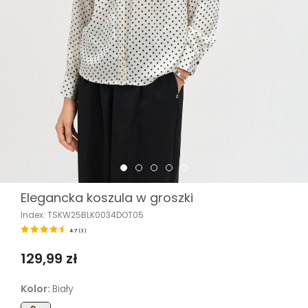
Elegancka koszula w groszki
Index: TSKW25BLK0034DOT05
4.7
(
3
)
129,99 zł
Kolor:
Biały