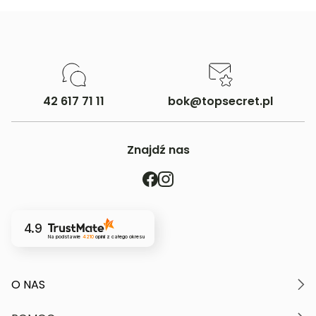
42 617 71 11
bok@topsecret.pl
Znajdź nas
4.9
Na podstawie
4210
opinii
z całego okresu
O NAS
O marce