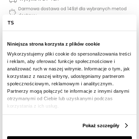
Darmowa dostawa od 149zł dla wybranych metod
dostawy
30 dni na zwrot
Opis produktu
Niniejsza strona korzysta z plików cookie
Wykorzystujemy pliki cookie do spersonalizowania treści
Pudełkowy żakiet w paski wykonany z grubej,
i reklam, aby oferować funkcje społecznościowe i
żakardowej tkaniny z zapięciem na złote guziki, które
analizować ruch w naszej witrynie. Informacje o tym, jak
stanowią elegancki akcent nadając całości szyku i
luksusowego wykończenia. Pudełkowy krój zapewnia
korzystasz z naszej witryny, udostępniamy partnerom
wygodę oraz doskonałe dopasowanie do sylwetki,
społecznościowym, reklamowym i analitycznym.
jednocześnie zachowując elegancki wygląd.
Partnerzy mogą połączyć te informacje z innymi danymi
otrzymanymi od Ciebie lub uzyskanymi podczas
Kolor produktu:
Biały
korzystania z ich usług.
Krój:
Pudełkowy
Pokaż szczegóły
Materiał