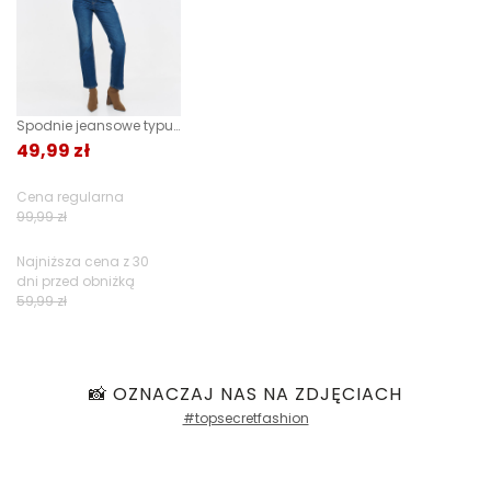
Rozmiarówka
2
głosów:
zebranych i
0%
Skład:
100% poliester
1
zweryfikowanych
przez
za mała
idealna
za duża
1
0%
Spodnie jeansowe typu skinny
49,99 zł
Jak zbieramy opinie?
Cena regularna
Opinie klientów
99,99 zł
Najniższa cena z 30
dni przed obniżką
Filtry
59,99 zł
📸 OZNACZAJ NAS NA ZDJĘCIACH
#topsecretfashion