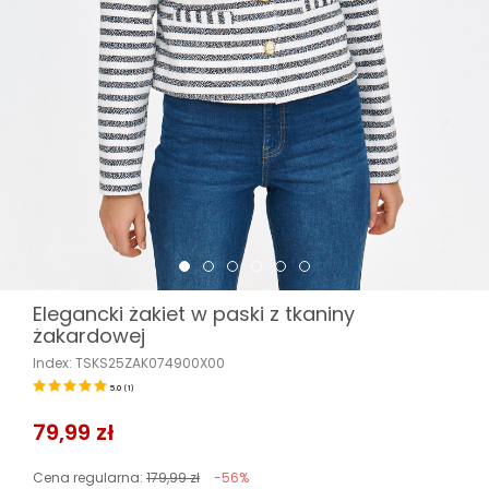
Elegancki żakiet w paski z tkaniny
żakardowej
Index: TSKS25ZAK074900X00
5.0
(
1
)
79,99 zł
Cena regularna:
179,99 zł
-56%