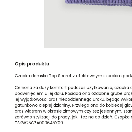
Opis produktu
Czapka damska Top Secret z efektownym szerokim podw
Ceniona za duży komfort podczas użytkowania, czapka 
podwinięciem u jej dołu. Posiada ona ozdobne grube prąż
jej wyjątkowości oraz niecodziennego uroku, będąc wyko
gatunkowo ciepłej dzianiny. Przylega ona do kobiecej gło
oraz wiatrem w okresie zimowym czy też jesiennym, sta
zarówno stylizacji do pracy, jak i też na co dzień. Czap
TSKW25CZA000645X00.