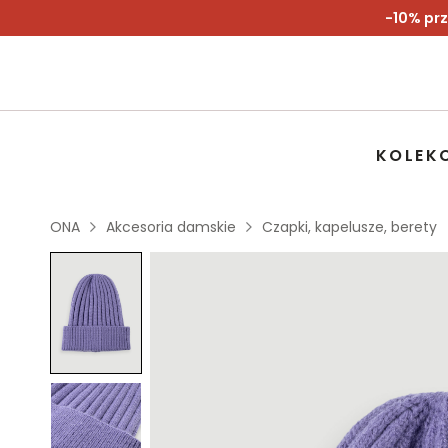
-10% prz
KOLEK
ONA
Akcesoria damskie
Czapki, kapelusze, berety