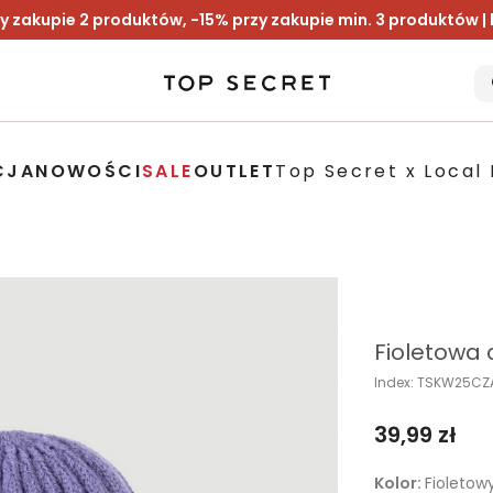
y zakupie 2 produktów, -15% przy zakupie min. 3 produktów |
CJA
NOWOŚCI
SALE
OUTLET
Top Secret x Local 
Fioletowa 
Index: TSKW25C
39,99 zł
Kolor:
Fioletow