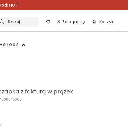
 kod: HOT
Zaloguj się
Koszyk
Szukaj
Heroes 🔥
czapka z fakturą w prążek
ZA000645X00
y