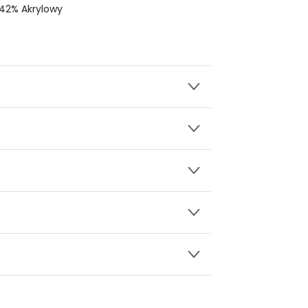
42% Akrylowy
wy.
ności
w prążek
ły 3, 30-741 Kraków -
Kontakt
.in. Żabka, Dino, Kaufland, Lidl, Shell) -
pki, kapelusze, berety