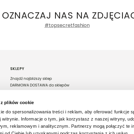
a recenzji
 OZNACZAJ NAS NA ZDJĘCIA
% poliamid
#topsecretfashion
SKLEPY
Znajdź najbliższy sklep
DARMOWA DOSTAWA do sklepów
Franczyza Top Secret
Regulamin sprzedaży w salonach stacjonarnych
 z plików cookie
ie do spersonalizowania treści i reklam, aby oferować funkcje 
 witrynie. Informacje o tym, jak korzystasz z naszej witryny, u
ym, reklamowym i analitycznym. Partnerzy mogą połączyć te i
 od Ciebie lub uzyskanymi podczas korzystania z ich usług.