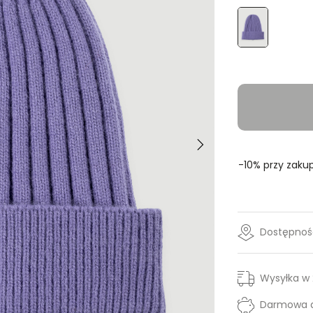
Rozmiar
- Wybi
ONE SIZE
-10% przy zakup
Dostępność
Wysyłka w
Darmowa d