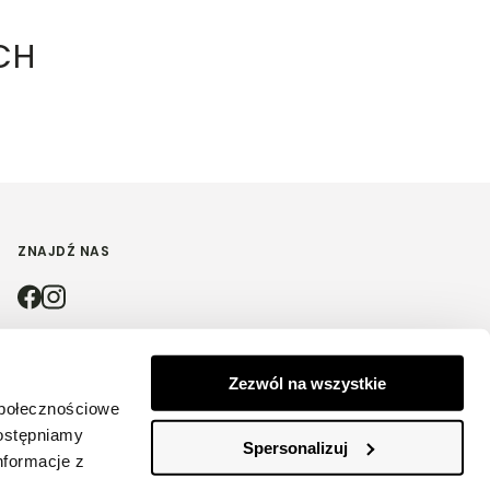
CH
ZNAJDŹ NAS
4.9
Zezwól na wszystkie
społecznościowe
Na podstawie
4212
opinii
z całego okresu
dostępniamy
Spersonalizuj
nformacje z