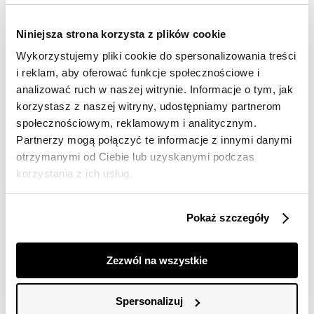
Wysyłka w 24-72h
Darmowa dostawa od 149zł dla wybranych metod
Niniejsza strona korzysta z plików cookie
dostawy
Wykorzystujemy pliki cookie do spersonalizowania treści
30 dni na zwrot
i reklam, aby oferować funkcje społecznościowe i
analizować ruch w naszej witrynie. Informacje o tym, jak
Opis produktu
korzystasz z naszej witryny, udostępniamy partnerom
społecznościowym, reklamowym i analitycznym.
T-shirt damski Top Secret o pełnym luzu i swobody
Partnerzy mogą połączyć te informacje z innymi danymi
fasonie.
otrzymanymi od Ciebie lub uzyskanymi podczas
Ceniony za klasyczny fason oraz wiele możliwości
korzystania z ich usług.
praktycznego zastosowania T-shirt damski z krótkim
rękawem oraz okrągłym dekoltem z ozdobną lamówką
wokół. Został on uszyty z przyjemnej w dotyku oraz
Pokaż szczegóły
trwałej dzianiny, będąc wzbogaconym o delikatne
pionowe prążkowanie na całości. Ładnie wygląda on
zarówno połączony z klasycznymi długimi spodniami,
Zezwól na wszystkie
jak i również krótkimi szortami, sprawdzając się zarówno
jako element stroju do pracy, jak i też na co dzień. T-
shirt damski dostępny w liliowym
Spersonalizuj
TSKS25TOP632945X00.