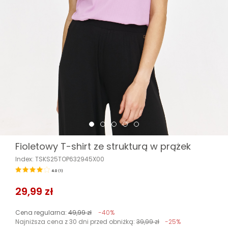
Fioletowy T-shirt ze strukturą w prążek
Index: TSKS25TOP632945X00
4.0
(
1
)
29,99 zł
Cena regularna:
49,99 zł
-40%
Najniższa cena z 30 dni przed obniżką:
39,99 zł
-25%