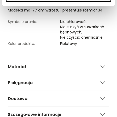
Modelka ma 177 cm wzrostu i prezentuje rozmiar 34.
Symbole prania:
Nie chlorować,
Nie suszyć w suszarkach
bębnowych,
Nie czyścić chemicznie
Kolor produktu:
Fioletowy
Materiał
92% poliester, 8% elastan
Pielęgnacja
Nie czyścić chemicznie
Dostawa
Nie można wybielać i chlorować
Darmowa dostawa od 149zł dla wybranych metod
Prasować w temp. Max. 110°
Szczegółowe informacje
dostawy.