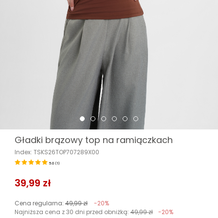
Gładki brązowy top na ramiączkach
Index: TSKS26TOP707289X00
5.0
(
1
)
39,99 zł
Cena regularna:
49,99 zł
-20%
Najniższa cena z 30 dni przed obniżką:
49,99 zł
-20%