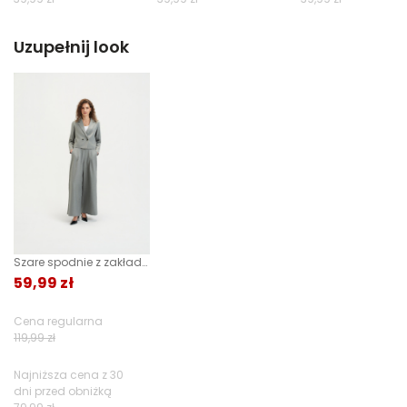
Filtry
Uzupełnij look
Szare spodnie z zakładkami
59,99 zł
Cena regularna
119,99 zł
Najniższa cena z 30
dni przed obniżką