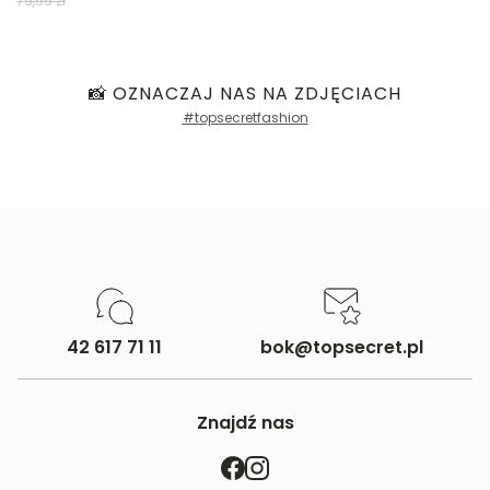
79,99 zł
📸 OZNACZAJ NAS NA ZDJĘCIACH
#topsecretfashion
42 617 71 11
bok@topsecret.pl
Znajdź nas