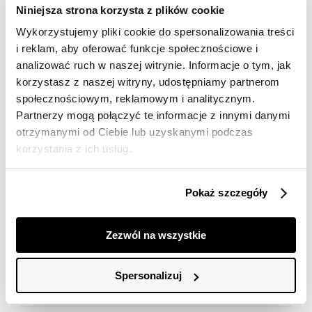
Marka produktu:
Top Secret
Niniejsza strona korzysta z plików cookie
Krój:
O dopasowanym kroju
Wykorzystujemy pliki cookie do spersonalizowania treści
Kolor produktu:
Brązowy
i reklam, aby oferować funkcje społecznościowe i
Set:
Summer Drop
analizować ruch w naszej witrynie. Informacje o tym, jak
korzystasz z naszej witryny, udostępniamy partnerom
społecznościowym, reklamowym i analitycznym.
Materiał
Partnerzy mogą połączyć te informacje z innymi danymi
otrzymanymi od Ciebie lub uzyskanymi podczas
65% wiskoza, 35% poliester
korzystania z ich usług.
Pielęgnacja
Prać w temp. do 30°c, proces delikatny
Pokaż szczegóły
Dostawa
Nie można wybielać i chlorować
Darmowa dostawa od 149zł dla wybranych metod
Nie suszyć w suszarkach bębnowych
Zezwól na wszystkie
Szczegółowe informacje
dostawy.
Prasować w temp. Max. 110°
GWARANTOWANA WYSYŁKA w 48 godzin.
Nazwa produktu:
Gładki brązowy top na
Spersonalizuj
*95% zamówień realizujemy w 24 godziny.
Opinie
ramiączkach
Kod produktu:
TSKS26TOP707289X00
Metody dostawy: