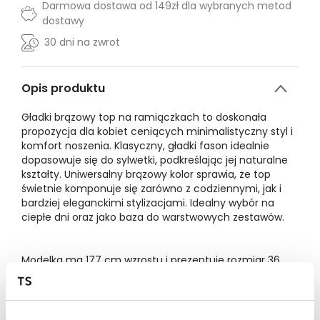
Darmowa dostawa od 149zł dla wybranych metod
dostawy
30 dni na zwrot
Opis produktu
Gładki brązowy top na ramiączkach to doskonała
propozycja dla kobiet ceniących minimalistyczny styl i
komfort noszenia. Klasyczny, gładki fason idealnie
dopasowuje się do sylwetki, podkreślając jej naturalne
kształty. Uniwersalny brązowy kolor sprawia, że top
świetnie komponuje się zarówno z codziennymi, jak i
bardziej eleganckimi stylizacjami. Idealny wybór na
ciepłe dni oraz jako baza do warstwowych zestawów.
Modelka ma 177 cm wzrostu i prezentuje rozmiar 36.
Materiał:
35% Poliester,
65% Z wiskozy