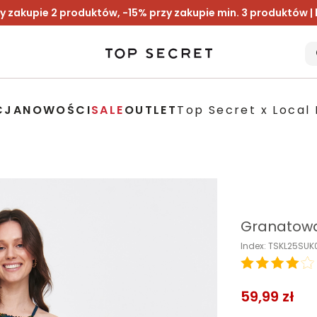
y zakupie 2 produktów, -15% przy zakupie min. 3 produktów |
CJA
NOWOŚCI
SALE
OUTLET
Top Secret x Local 
Granatowa
Index: TSKL25SUK
59,99 zł