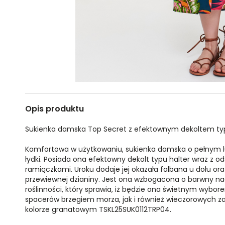
Opis produktu
Sukienka damska Top Secret z efektownym dekoltem typ
Komfortowa w użytkowaniu, sukienka damska o pełnym lu
łydki. Posiada ona efektowny dekolt typu halter wraz z o
ramiączkami. Uroku dodaje jej okazała falbana u dołu or
przewiewnej dzianiny. Jest ona wzbogacona o barwny na
roślinności, który sprawia, iż będzie ona świetnym wybo
spacerów brzegiem morza, jak i również wieczorowych 
kolorze granatowym TSKL25SUK0112TRP04.