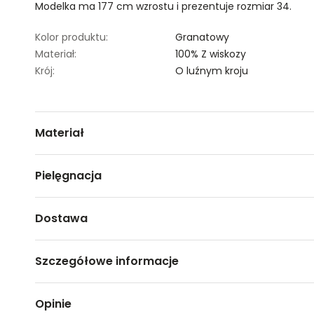
Modelka ma 177 cm wzrostu i prezentuje rozmiar 34.
Kolor produktu:
Granatowy
Materiał:
100% Z wiskozy
Krój:
O luźnym kroju
Materiał
100% wiskoza
Pielęgnacja
Nie czyścić chemicznie
Dostawa
Nie można wybielać i chlorować
Darmowa dostawa od 149zł dla wybranych metod dosta
Prasować w temp. Max. 110°
Szczegółowe informacje
Prać delikatnie w temp.30°C. Wyrób może kurczyć 
GWARANTOWANA WYSYŁKA w 48 godzin.
*95% zamówień realizujemy w 24 godziny.
Nazwa produktu:
Granatowa sukienka z dekol
Opinie
Kod produktu:
TSKL25SUK0112TRP04