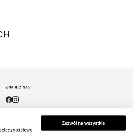
CH
ZNAJDŹ NAS
4.9
Zezwól na wszystkie
społecznościowe
Na podstawie
4181
opinii
z całego okresu