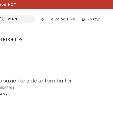
 kod: HOT
Zaloguj się
Koszyk
Szukaj
Heroes 🔥
 sukienka z dekoltem halter
0112TRP04
4.0
(
2
)