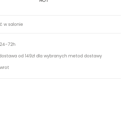
HOT
 w salonie
 24-72h
ostawa od 149zł dla wybranych metod dostawy
zwrot