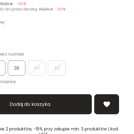
119,99 zł
-50%
30 dni przed obniżką:
119,99 zł
-50%
wy
erz rozmiar
38
40
42
zmiarów
Dodaj do koszyka
ie 2 produktów, -15% przy zakupie min. 3 produktów | kod: