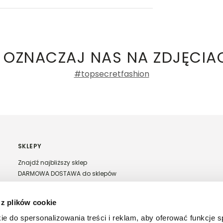
ły 3, 30-741 Kraków -
Kontakt
.in. Żabka, Dino, Kaufland, Lidl, Shell) -
ki damskie
50%
Długość
Liczba głosów: 1
 OZNACZAJ NAS NA ZDJĘCIA
0%
za krótka
idealna
za długa
#topsecretfashion
50%
Liczba
Rozmiarówka
0%
głosów: 1
za mała
idealna
za duża
0%
SKLEPY
Znajdź najbliższy sklep
DARMOWA DOSTAWA do sklepów
Franczyza Top Secret
Regulamin sprzedaży w salonach stacjonarnych
 z plików cookie
ntów
ie do spersonalizowania treści i reklam, aby oferować funkcje 