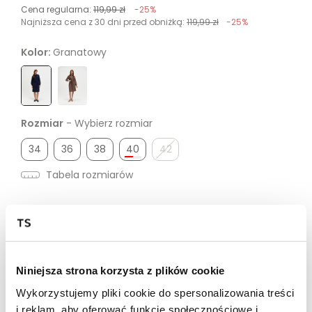
Cena regularna:
119,99 zł
-25%
Najniższa cena z 30 dni przed obniżką:
119,99 zł
-25%
Kolor:
Granatowy
Rozmiar
- Wybierz rozmiar
34
36
38
40
42
Tabela rozmiarów
NOC ZAKUPÓW | Dodatkowe -20% przy zakupie za min.
99,99 zł | kod: NOC20
Niniejsza strona korzysta z plików cookie
Dostępność w salonie
Wykorzystujemy pliki cookie do spersonalizowania treści
i reklam, aby oferować funkcje społecznościowe i