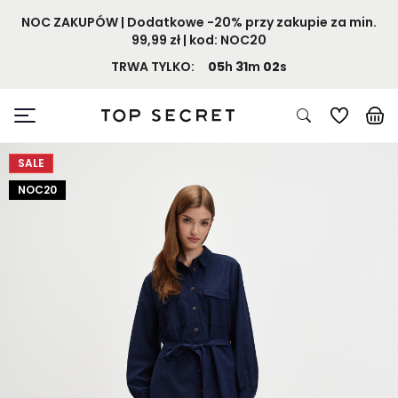
NOC ZAKUPÓW | Dodatkowe -20% przy zakupie za min.
99,99 zł | kod: NOC20
TRWA TYLKO:
05
h
31
m
01
s
SALE
NOC20