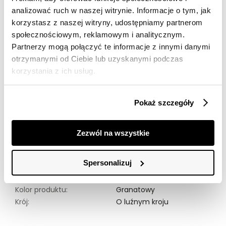
Wysyłka w 24-72h
analizować ruch w naszej witrynie. Informacje o tym, jak
korzystasz z naszej witryny, udostępniamy partnerom
Darmowa dostawa od 149zł dla wybranych metod
społecznościowym, reklamowym i analitycznym.
dostawy
Partnerzy mogą połączyć te informacje z innymi danymi
30 dni na zwrot
otrzymanymi od Ciebie lub uzyskanymi podczas
korzystania z ich usług.
Opis produktu
Pokaż szczegóły
Granatowa szmizjerka z długim rękawem to elegancka
a jednocześnie bardzo praktyczna sukienka koszulowa.
Model posiada klasyczne zapięcie na guziki wzdłóż całej
Zezwól na wszystkie
długości co podkreśla koszulowy styl. Model posiada
koszulowy kołnierzyk nadający całości elegancki
wygląd.
Spersonalizuj
Materiał:
100% Poliester
Kolor produktu:
Granatowy
Krój:
O luźnym kroju