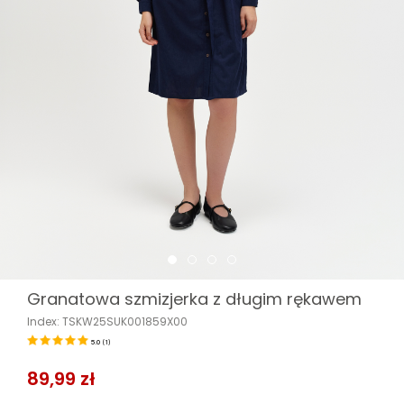
Granatowa szmizjerka z długim rękawem
Index: TSKW25SUK001859X00
5.0
(
1
)
89,99 zł