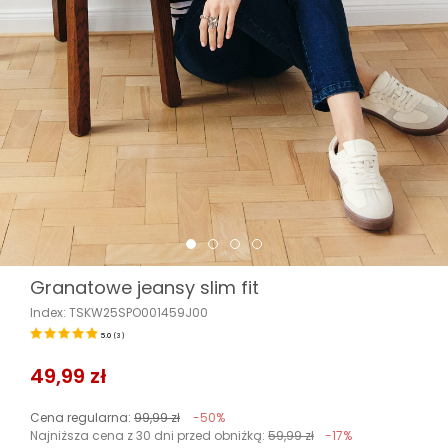
Granatowe jeansy slim fit
Index: TSKW25SPO001459J00
5.0
(
3
)
49,99 zł
Cena regularna:
99,99 zł
-50%
Najniższa cena z 30 dni przed obniżką:
59,99 zł
-17%