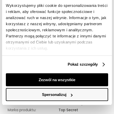
Darmowa dostawa od 149zł dla wybranych metod
Wykorzystujemy pliki cookie do spersonalizowania treści
dostawy
i reklam, aby oferować funkcje społecznościowe i
30 dni na zwrot
analizować ruch w naszej witrynie. Informacje o tym, jak
korzystasz z naszej witryny, udostępniamy partnerom
społecznościowym, reklamowym i analitycznym.
Opis produktu
Partnerzy mogą połączyć te informacje z innymi danymi
Odkryj klasyczne granatowe jeansy slim fit, które
otrzymanymi od Ciebie lub uzyskanymi podczas
idealnie podkreślają sylwetkę i zapewniają wysoki
korzystania z ich usług.
komfort noszenia. Ich elegancki krój doskonale
sprawdzi się zarówno w codziennych, jak i bardziej
formalnych stylizacjach. Wykonane z wysokiej jakości
Pokaż szczegóły
denimu, gwarantują trwałość i wygodę. Te jeansy
stanowią doskonały wybór dla osób ceniących styl i
uniwersalność w garderobie.
Zezwól na wszystkie
Modelka ma 179 cm. wzrostu i prezentuje rozmiar 34.
Spersonalizuj
Materiał:
99% Bawełna,
1% Elastan
Marka produktu:
Top Secret