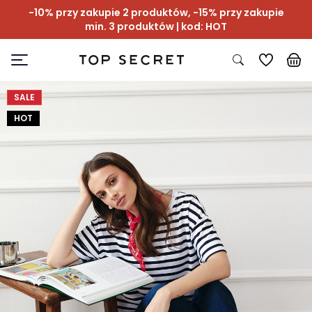
-10% przy zakupie 2 produktów, -15% przy zakupie
min. 3 produktów | kod: HOT
SALE
HOT