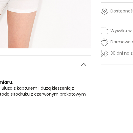
Dostępność
Wysyłka w
Darmowa d
30 dni na 
miaru.
. Bluza z kapturem i dużą kieszenią z
metodą sitodruku z czerwonym brokatowym