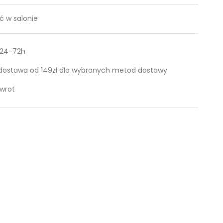
 w salonie
 24-72h
ostawa od 149zł dla wybranych metod dostawy
zwrot