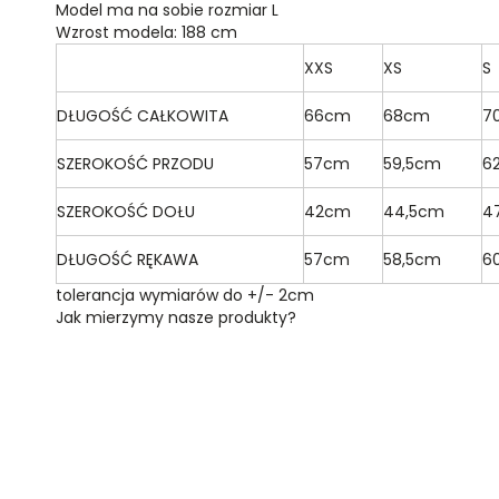
Model ma na sobie rozmiar L
Wzrost modela: 188 cm
XXS
XS
S
DŁUGOŚĆ CAŁKOWITA
66cm
68cm
7
SZEROKOŚĆ PRZODU
57cm
59,5cm
6
SZEROKOŚĆ DOŁU
42cm
44,5cm
4
DŁUGOŚĆ RĘKAWA
57cm
58,5cm
6
tolerancja wymiarów do +/- 2cm
Jak mierzymy nasze produkty?