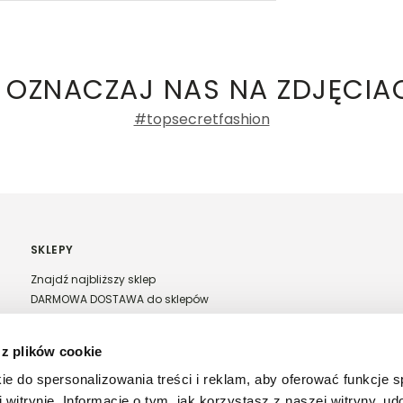
ły 3, 30-741 Kraków -
Kontakt
.in. Żabka, Dino, Kaufland, Lidl, Shell) -
damskie
a recenzji
 OZNACZAJ NAS NA ZDJĘCIA
#topsecretfashion
SKLEPY
Znajdź najbliższy sklep
DARMOWA DOSTAWA do sklepów
Franczyza Top Secret
Regulamin sprzedaży w salonach stacjonarnych
 z plików cookie
ie do spersonalizowania treści i reklam, aby oferować funkcje 
 witrynie. Informacje o tym, jak korzystasz z naszej witryny, u