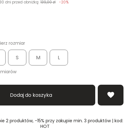
30 dni przed obniżką:
139,00 zł
-20%
erz rozmiar
S
M
L
zmiarów
Dodaj do koszyka
ie 2 produktów, -15% przy zakupie min. 3 produktów | kod:
HOT