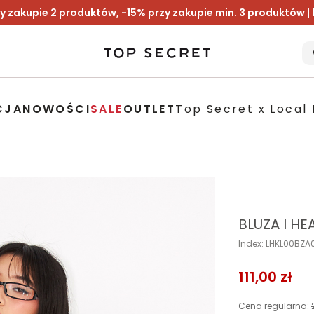
y zakupie 2 produktów, -15% przy zakupie min. 3 produktów |
CJA
NOWOŚCI
SALE
OUTLET
Top Secret x Local 
BLUZA I H
Index: LHKL00BZ
111,00 zł
Cena regularna: