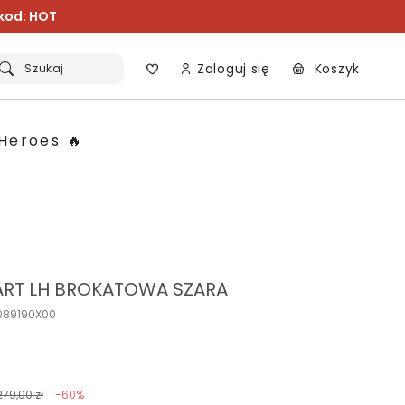
 kod: HOT
Zaloguj się
Koszyk
Szukaj
Heroes 🔥
EART LH BROKATOWA SZARA
A089190X00
279,00 zł
-60%