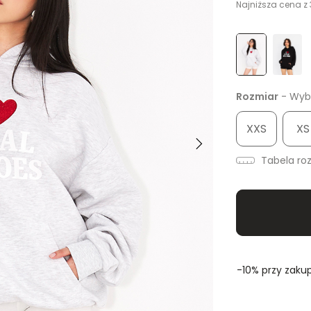
Najniższa cena z 
Rozmiar
- Wybi
XXS
XS
Tabela ro
-10% przy zakup