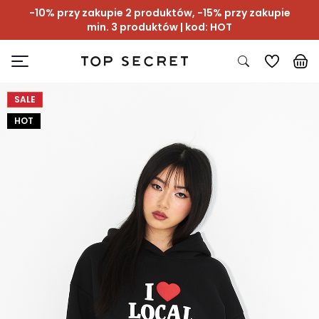
-10% przy zakupie 2 produktów, -15% przy zakupie
min. 3 produktów | kod: HOT
SALE
HOT