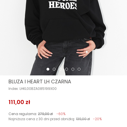
BLUZA I HEART LH CZARNA
Index: LHKL00BZA085199X00
111,00 zł
Cena regularna:
279,00 zł
-60%
Najniższa cena z 30 dni przed obniżką:
139,00 zł
-20%