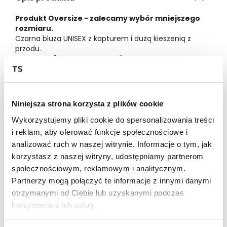
Produkt Oversize - zalecamy wybór mniejszego
rozmiaru.
Czarna bluza UNISEX z kapturem i dużą kieszenią z
przodu.
Biały napis "I <3 LOCAL HEROES" nadrukowany metodą
sitodruku. Serce wypukłe tzw. farba puchnąca.
Oversize
80% bawełna 20% poliester
Dzianina drapana
Niniejsza strona korzysta z plików cookie
XXS
XS
S
M
L
XL
Wykorzystujemy pliki cookie do spersonalizowania treści
i reklam, aby oferować funkcje społecznościowe i
DŁUGOŚĆ
66cm
68cm
70cm
72cm
74cm
76c
analizować ruch w naszej witrynie. Informacje o tym, jak
CAŁKOWITA
korzystasz z naszej witryny, udostępniamy partnerom
SZEROKOŚĆ
57cm
59,5cm
62cm
64,5cm
67cm
69,5
społecznościowym, reklamowym i analitycznym.
PRZODU
Partnerzy mogą połączyć te informacje z innymi danymi
otrzymanymi od Ciebie lub uzyskanymi podczas
SZEROKOŚĆ
42cm
44,5cm
47cm
49,5cm
52cm
54,5
korzystania z ich usług.
DOŁU