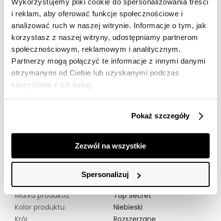
Wykorzystujemy pliki cookie do spersonalizowania treści
dostawy
i reklam, aby oferować funkcje społecznościowe i
30 dni na zwrot
analizować ruch w naszej witrynie. Informacje o tym, jak
korzystasz z naszej witryny, udostępniamy partnerom
społecznościowym, reklamowym i analitycznym.
Opis produktu
Partnerzy mogą połączyć te informacje z innymi danymi
Jeansy flare z wysokim stanem, które doskonale łączą
otrzymanymi od Ciebie lub uzyskanymi podczas
styl retro z nowoczesnym komfortem. Wykonane z
korzystania z ich usług.
wysokiej jakości denimu, zapewniają wygodę noszenia
przez cały dzień. Ich wysoki stan podkreśla talię, a
rozszerzane nogawki dodają sylwetce elegancji.
Pokaż szczegóły
Świetnie sprawdzą się w codziennych stylizacjach oraz
jako element bardziej wyrafinowanych zestawów.
Niezastąpione w szafie każdej miłośniczki mody!
Zezwól na wszystkie
Modelka ma 179 cm. wzrostu i prezentuje rozmiar 36.
Spersonalizuj
Materiał:
99% Bawełna,
1% Elastan
Marka produktu:
Top Secret
Kolor produktu:
Niebieski
Krój:
Rozszerzane