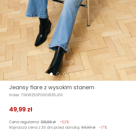
Jeansy flare z wysokim stanem
Index: TSKW25SPO001635J00
49,99 zł
Cena regularna:
129,99 zł
-62%
Najniższa cena z 30 dni przed obniżką:
59,99 zł
-17%