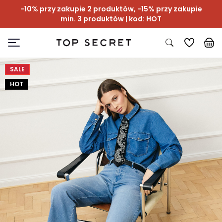
-10% przy zakupie 2 produktów, -15% przy zakupie
min. 3 produktów | kod: HOT
SALE
HOT