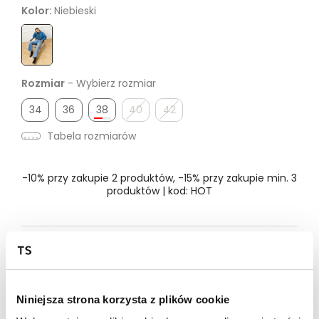
Kolor:
Niebieski
Rozmiar
- Wybierz rozmiar
34
36
38
40
42
Tabela rozmiarów
-10% przy zakupie 2 produktów, -15% przy zakupie min. 3
produktów | kod: HOT
Dostępność w salonie
Wysyłka w 24-72h
Niniejsza strona korzysta z plików cookie
Darmowa dostawa od 149zł dla wybranych metod