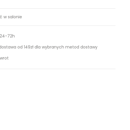
 w salonie
 24-72h
ostawa od 149zł dla wybranych metod dostawy
zwrot