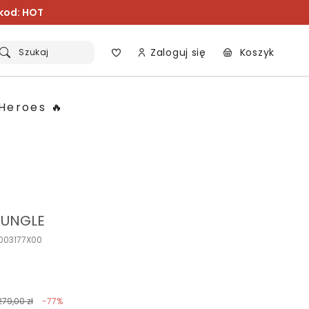
 kod: HOT
Zaloguj się
Koszyk
Szukaj
Heroes 🔥
JUNGLE
P003177X00
279,00 zł
-77%