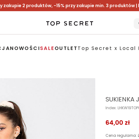
y zakupie 2 produktów, -15% przy zakupie min. 3 produktów |
CJA
NOWOŚCI
SALE
OUTLET
Top Secret x Local 
SUKIENKA 
Index: LHKW19TO
64,00 zł
Cena regularna: