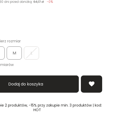
30 dni przed obniżką:
64,17 zł
-0%
erz rozmiar
M
L
zmiarów
Dodaj do koszyka
ie 2 produktów, -15% przy zakupie min. 3 produktów | kod:
HOT