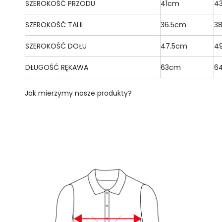
SZEROKOŚĆ PRZODU
41cm
4
SZEROKOŚĆ TALII
36.5cm
3
SZEROKOŚĆ DOŁU
47.5cm
4
DŁUGOŚĆ RĘKAWA
63cm
6
Jak mierzymy nasze produkty?