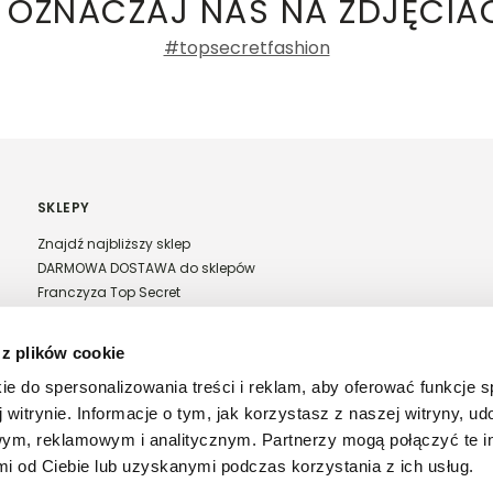
 OZNACZAJ NAS NA ZDJĘCIA
#topsecretfashion
SKLEPY
Znajdź najbliższy sklep
DARMOWA DOSTAWA do sklepów
Franczyza Top Secret
Regulamin sprzedaży w salonach stacjonarnych
 z plików cookie
ie do spersonalizowania treści i reklam, aby oferować funkcje 
 witrynie. Informacje o tym, jak korzystasz z naszej witryny, u
ym, reklamowym i analitycznym. Partnerzy mogą połączyć te i
 od Ciebie lub uzyskanymi podczas korzystania z ich usług.