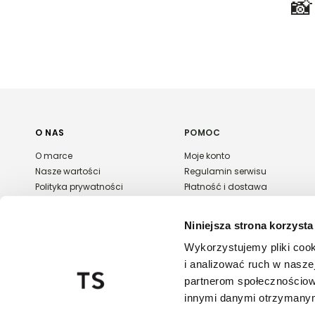

Rozmiar:
XS
,
S
,
M
,
L
Więcej informacji o dostawie
tutaj.
O NAS
POMOC
O marce
Moje konto
Nasze wartości
Regulamin serwisu
Polityka prywatności
Płatność i dostawa
Kontakt
Zwroty i reklamacje
Karta podarunkowa
Niniejsza strona korzysta
FAQ
Wykorzystujemy pliki cook
Export & wholesale
i analizować ruch w naszej
Regulaminy promocji
partnerom społecznościow
innymi danymi otrzymanymi