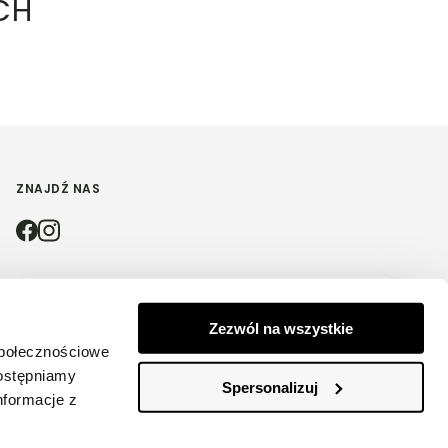
CH
ZNAJDŹ NAS
4.9
Zezwól na wszystkie
Na podstawie
4212
opinii
z całego okresu
społecznościowe
dostępniamy
Spersonalizuj
nformacje z