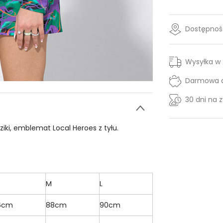
Dostępność
Wysyłka w
Darmowa d
30 dni na 
iki, emblemat Local Heroes z tyłu.
M
L
6cm
88cm
90cm